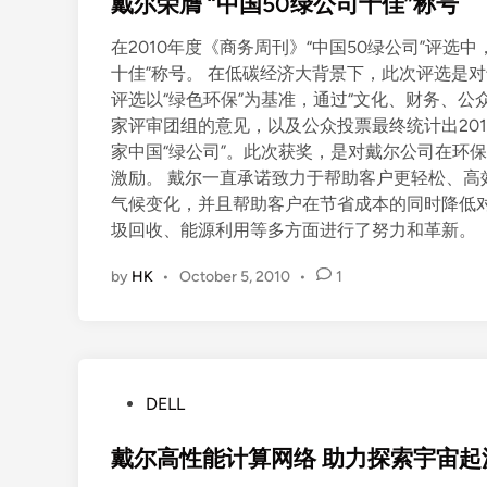
s
戴尔荣膺 “中国50绿公司十佳”称号
t
在2010年度《商务周刊》“中国50绿公司”评选
e
十佳”称号。 在低碳经济大背景下，此次评选是
d
评选以“绿色环保”为基准，通过“文化、财务、公
i
家评审团组的意见，以及公众投票最终统计出20
n
家中国“绿公司”。此次获奖，是对戴尔公司在环
激励。 戴尔一直承诺致力于帮助客户更轻松、
气候变化，并且帮助客户在节省成本的同时降低
圾回收、能源利用等多方面进行了努力和革新。
by
HK
•
October 5, 2010
•
1
P
DELL
o
s
戴尔高性能计算网络 助力探索宇宙起
t