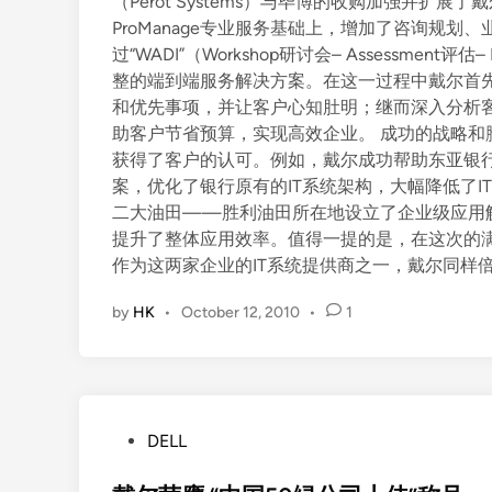
（Perot Systems）与毕博的收购加强并扩展了戴尔
ProManage专业服务基础上，增加了咨询规
过“WADI”（Workshop研讨会– Assessment
整的端到端服务解决方案。在这一过程中戴尔首
和优先事项，并让客户心知肚明；继而深入分析
助客户节省预算，实现高效企业。 成功的战略
获得了客户的认可。例如，戴尔成功帮助东亚银行通
案，优化了银行原有的IT系统架构，大幅降低了
二大油田——胜利油田所在地设立了企业级应用
提升了整体应用效率。值得一提的是，在这次的满
作为这两家企业的IT系统提供商之一，戴尔同样
by
HK
•
October 12, 2010
•
1
P
DELL
o