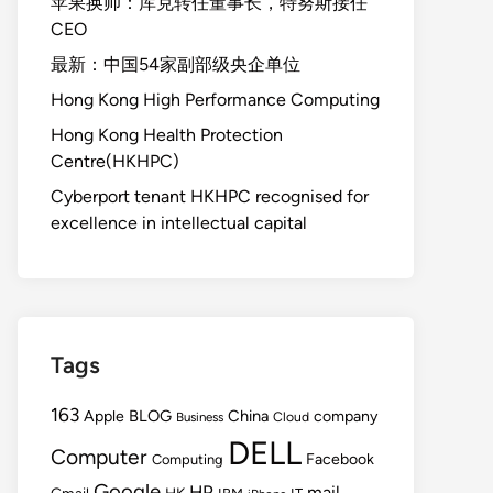
苹果换帅：库克转任董事长，特努斯接任
CEO
最新：中国54家副部级央企单位
Hong Kong High Performance Computing
Hong Kong Health Protection
Centre(HKHPC)
Cyberport tenant HKHPC recognised for
excellence in intellectual capital
Tags
163
BLOG
China
Apple
company
Cloud
Business
DELL
Computer
Facebook
Computing
Google
HP
mail