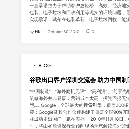
一直承诺致力于帮助客户更轻松、高效、经济地
包装、电子垃圾和回收利用等现实的环境问题，
实现承诺，戴尔在包装革新、电子垃圾回收、能
by
HK
•
October 30, 2010
•
0
P
BLOG
o
s
谷歌出口客户深圳交流会 助力中国制
t
“中国制造”、”海外商机无限”、“高利润”、“前
e
笑傲海外并非易事：营销成本太高、投资回报无
d
烈…… Google，全球最大的搜索引擎，覆盖20
i
额；Google及其合作伙伴构建了覆盖全球90%
n
业成功走出国门，赢在海外！ 2010年11月18日
时，将由谷歌资深行业顾问现场为您解读海外营