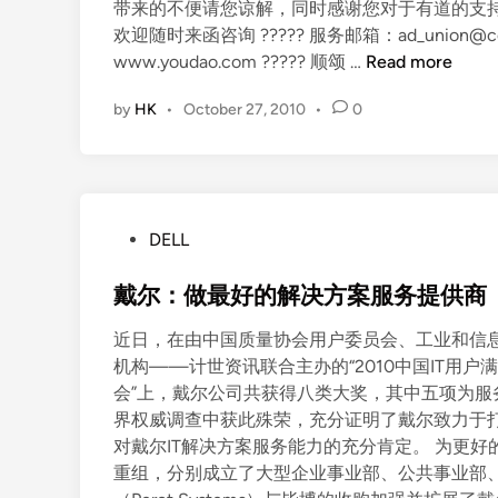
带来的不便请您谅解，同时感谢您对于有道的支持，
欢迎随时来函咨询 ????? 服务邮箱：ad_union@cor
有
www.youdao.com ????? 顺颂 …
Read more
道
by
HK
•
October 27, 2010
•
0
联
盟
内
测
内
P
DELL
部
o
邀
s
戴尔：做最好的解决方案服务提供商
请
t
活
近日，在由中国质量协会用户委员会、工业和信息
e
动
机构——计世资讯联合主办的“2010中国IT用户满
d
会”上，戴尔公司共获得八类大奖，其中五项为服
i
界权威调查中获此殊荣，充分证明了戴尔致力于
n
对戴尔IT解决方案服务能力的充分肯定。 为更
重组，分别成立了大型企业事业部、公共事业部