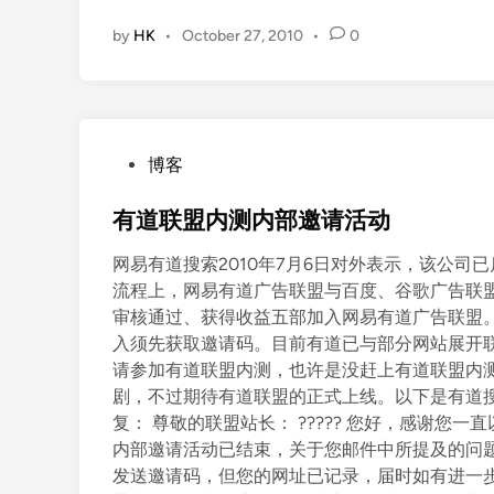
by
HK
•
October 27, 2010
•
0
P
博客
o
s
有道联盟内测内部邀请活动
t
网易有道搜索2010年7月6日对外表示，该公
e
流程上，网易有道广告联盟与百度、谷歌广告联
d
审核通过、获得收益五部加入网易有道广告联盟
i
入须先获取邀请码。目前有道已与部分网站展开
n
请参加有道联盟内测，也许是没赶上有道联盟内
剧，不过期待有道联盟的正式上线。以下是有道搜索联盟服务
复： 尊敬的联盟站长： ????? 您好，感谢您一
内部邀请活动已结束，关于您邮件中所提及的问
发送邀请码，但您的网址已记录，届时如有进一