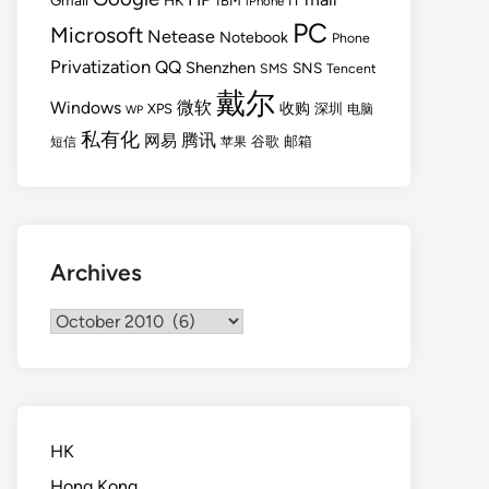
Gmail
HK
IBM
IT
iPhone
PC
Microsoft
Netease
Notebook
Phone
Privatization
QQ
Shenzhen
SNS
SMS
Tencent
戴尔
Windows
微软
收购
XPS
深圳
电脑
WP
私有化
腾讯
网易
谷歌
邮箱
短信
苹果
Archives
Archives
HK
Hong Kong