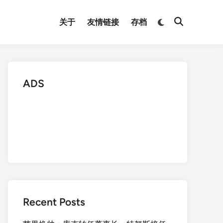
Switch
关于
友情链接
存档
Open
to
Search
dark
mode
ADS
Recent Posts