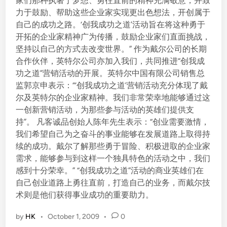
家们那种执著于梦想、勇往直前的精神充满敬意，并致
力于鼓励、帮助这些企业家实现更出色想法，开创属于
自己的成功之路。‘创我成功之道’活动旨在将这种勇于
开拓的企业家精神广为传播，鼓励企业家们直面挑战，
坚持以自己的方式去改变世界。” 作为戴尔公司的长期
合作伙伴，英特尔公司亦加入我们，共同推进“创我成
功之道”营销活动的开展。英特尔中国有限公司销售总
监郭京申表示：“‘创我成功之道’营销活动充分体现了戴
尔及英特尔的企业家精神。我们非常荣幸地能够通过这
一创新营销活动，为那些参与活动的英雄们提供支
持”。 凡客诚品创始人陈年先生表示：“创业需要激情，
我们希望自己为之奋斗的事业能够在发展道路上取得持
续的成功。戴尔了解那些勇于冒险、积极进取的企业家
需求，能够参与到这样一个独具特色的活动之中，我们
感到十分荣幸。” “创我成功之道”活动的商业英雄们在
自己创业道路上勇往直前，打造自己的业务，而戴尔技
术则是他们获得事业成功的重要助力。
by
HK
•
October 1, 2009
•
0