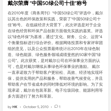
s
戴尔荣膺 “中国50绿公司十佳”称号
t
在2010年度《商务周刊》“中国50绿公司”评选中，戴尔
e
以其出色的环保政策和实践，荣获了“中国50绿公司十
d
佳”称号。 在低碳经济大背景下，此次评选是对于企业
i
在绿色经营和环保产品创新方面领先实践的嘉奖。评选
n
以“绿色环保”为基准，通过“文化、财务、公众、运营”4
个衡量指标进行综合评价。根据网络投票和专家评审团
组的意见，以及公众投票最终统计出2010年在绿色制
造、绿色能源、绿色服务领域成绩斐然的50家中国“绿
公司”。此次获奖，是对戴尔公司在环保事业方面的认
可，也是对戴尔继续从事绿色环保事业的激励。 戴尔
一直承诺致力于帮助客户更轻松、高效、经济地实现环
保，提供实用的产品和服务，帮助改善气候变化，并且
帮助客户在节省成本的同时降低对环境的影响。为了实
现承诺，戴尔在包装革新、电子垃圾回收、能源利用等
多方面进行了努力和革新。
by
HK
•
October 5, 2010
•
1