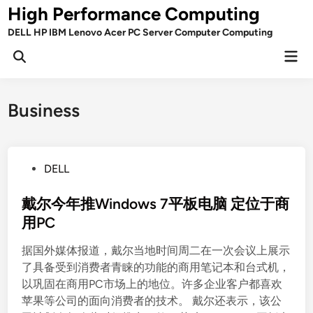
Skip
High Performance Computing
to
DELL HP IBM Lenovo Acer PC Server Computer Computing
content
Mai
Open
Men
Search
Business
P
DELL
o
s
戴尔今年推Windows 7平板电脑 定位于商
t
用PC
e
据国外媒体报道，戴尔当地时间周二在一次会议上展示
d
了具备受到消费者青睐的功能的商用笔记本和台式机，
i
以巩固在商用PC市场上的地位。许多企业客户都喜欢
n
苹果等公司的面向消费者的技术。 戴尔还表示，该公