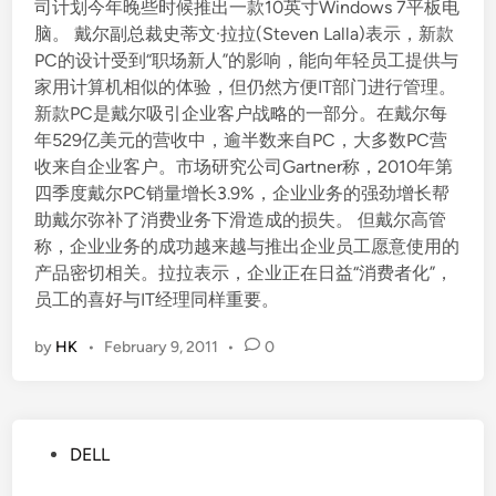
司计划今年晚些时候推出一款10英寸Windows 7平板电
脑。 戴尔副总裁史蒂文·拉拉(Steven Lalla)表示，新款
PC的设计受到“职场新人”的影响，能向年轻员工提供与
家用计算机相似的体验，但仍然方便IT部门进行管理。
新款PC是戴尔吸引企业客户战略的一部分。在戴尔每
年529亿美元的营收中，逾半数来自PC，大多数PC营
收来自企业客户。市场研究公司Gartner称，2010年第
四季度戴尔PC销量增长3.9%，企业业务的强劲增长帮
助戴尔弥补了消费业务下滑造成的损失。 但戴尔高管
称，企业业务的成功越来越与推出企业员工愿意使用的
产品密切相关。拉拉表示，企业正在日益“消费者化”，
员工的喜好与IT经理同样重要。
by
HK
•
February 9, 2011
•
0
P
DELL
o