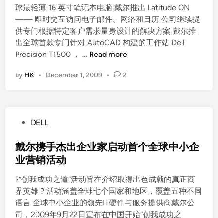
球最轻薄 16 英寸笔记本电脑 戴尔推出 Latitude ON
i
—— 即时交互访问电子邮件、网络和日历 公司继续提
n
供专门根据特定客户需求量身设计的解决方案 戴尔推
出全球首款专门针对 AutoCAD 构建的工作站 Dell
戴
Precision T1500 ， …
Read more
尔
by
HK
•
December 1, 2009
•
2
全
球
最
轻
P
DELL
薄
o
1
s
戴尔携手杰出企业家启动首个全球中小企
6
t
业营销活动
英
e
寸
?“创我成功之道“活动旨在介绍取得出色成就的真正商
d
笔
界英雄 ? 活动涵盖全球七个国家和地区，覆盖五种不同
i
记
语言 全球中小企业的领先IT硬件与服务提供商戴尔公
n
本
司，2009年9月22日宣布在中国开始“创我成功之
电