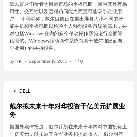
款以普通消费者为目标市场的平板电脑，因为其具有易
用性、交互性以及远程访问能力而更可能吸引企业用
户。 菲利斯称，戴尔目前正在推出屏幕大小不同的智
能手机和平板电脑以检验个人移动设备市场的需求，并
对包括Windows在内的多个移动操作系统进行全面评
估测试。Windows移动操作系统有助于戴尔推出面向
企业用户的手持设备。
by
HK
•
September 19, 2010
•
0
P
DELL
o
s
戴尔拟未来十年对华投资千亿美元扩展业
t
务
e
据国外媒体报道，戴尔计划在未来十年内对中国投资上
d
千亿美元，以拓展其在华业务和提高收入。 戴尔明年
i