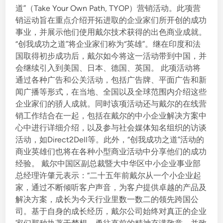
道”（Take Your Own Path, TYOP）营销活动。此项营
脑
销运动旨在重点介绍开拓进取的企业家们所开创的成功
L
事业，并展示他们使用戴尔技术获得的出色商业成就。
a
“创我成功之道”将企业家们称为“英雄”。继在印度和法
t
国取得初步成功后，戴尔如今将这一活动带到中国，并
i
会继续引入到美国、日本、德国、英国。 此项活动将
t
通过各种广告和公关活动，包括广告牌、平面广告和新
u
闻广播等形式，在当地、全国以及全球范围内介绍这些
d
企业家们的骄人成就。同时该项活动还与戴尔的在线营
e
销工作结合在一起，包括在戴尔的中小企业解决方案中
Z
心中进行详细介绍，以及参与社会媒体知名组织的访谈
活动，如Direct2Dell等。此外，“创我成功之道”活动的
商业英雄们也将在各种小型商业活动中分享他们的成功
经验。 戴尔中国区副总裁暨大中华区中小企业事业部
总经理许肇元表示：“二十五年前戴尔从一个小企业起
家，通过不断倾听客户声音，为客户提供卓越的产品及
解决方案，成长为今天行业里数一数二的领先跨国公
司。基于自身的成长经历，戴尔公司始终对真正的企业