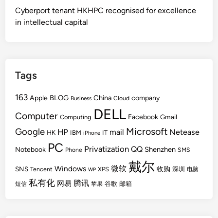
Cyberport tenant HKHPC recognised for excellence
in intellectual capital
Tags
163
BLOG
China
Apple
company
Cloud
Business
DELL
Computer
Facebook
Gmail
Computing
Microsoft
Google
HP
mail
Netease
HK
IBM
IT
iPhone
PC
Privatization
QQ
Shenzhen
Notebook
Phone
SMS
戴尔
Windows
微软
SNS
收购
Tencent
XPS
深圳
电脑
WP
私有化
腾讯
网易
谷歌
邮箱
短信
苹果