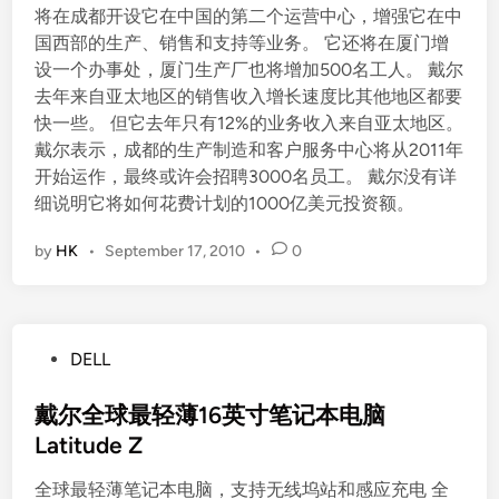
将在成都开设它在中国的第二个运营中心，增强它在中
n
国西部的生产、销售和支持等业务。 它还将在厦门增
设一个办事处，厦门生产厂也将增加500名工人。 戴尔
去年来自亚太地区的销售收入增长速度比其他地区都要
快一些。 但它去年只有12%的业务收入来自亚太地区。
戴尔表示，成都的生产制造和客户服务中心将从2011年
开始运作，最终或许会招聘3000名员工。 戴尔没有详
细说明它将如何花费计划的1000亿美元投资额。
by
HK
•
September 17, 2010
•
0
P
DELL
o
s
戴尔全球最轻薄16英寸笔记本电脑
t
Latitude Z
e
全球最轻薄笔记本电脑，支持无线坞站和感应充电 全
d