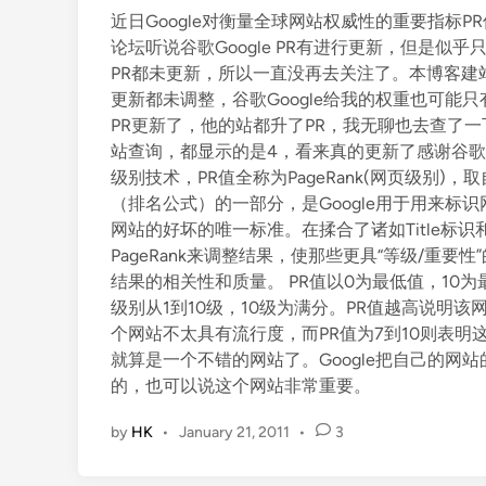
t
n
近日Google对衡量全球网站权威性的重要指标PR
e
s
论坛听说谷歌Google PR有进行更新，但是
d
e
PR都未更新，所以一直没再去关注了。本博客建
i
搜
更新都未调整，谷歌Google给我的权重也可能只有到
n
索
PR更新了，他的站都升了PR，我无聊也去查了
联
站查询，都显示的是4，看来真的更新了感谢谷歌Googl
盟
级别技术，PR值全称为PageRank(网页级别)，取自G
产
（排名公式）的一部分，是Google用于用来标识
品
网站的好坏的唯一标准。在揉合了诸如Title标识和K
将
PageRank来调整结果，使那些更具“等级/重
停
结果的相关性和质量。 PR值以0为最低值，10为
止
级别从1到10级，10级为满分。PR值越高说明该
运
个网站不太具有流行度，而PR值为7到10则表明
行
就算是一个不错的网站了。Google把自己的网站的
的，也可以说这个网站非常重要。
by
HK
•
January 21, 2011
•
3