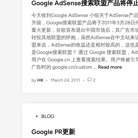
s
Google AdSense搜索联盟产品将停
t
今天收到Google AdSense 小组关于AdSens
e
升级，Google搜索联盟产品将于2011年3月2
d
重大更新，谷歌宣布退出中国市场后，其广告市
i
转投其他联盟的怀抱，虽然AdSense在中文站
n
盟来说，AdSense的收益还是相对较高的，这也
是Google搜索联盟？ 通过 Google 搜索联
用户在 Google.cn 上查看搜索结果。用户将被引导至 g
G
广告时的 google.cn/custom …
Read more
o
by
HK
•
March 24, 2011
•
2
o
g
l
e
A
P
BLOG
d
o
S
s
Google PR更新
e