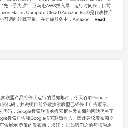
 “先下手为强”，亚马逊AWS投入早、运行时间长，目前
stic Compute Cloud (Amazon EC2)是代表性产
2
小可调的计算容量。在存储服务中，Amazon …
Read
0
1
7
全
球
十
大
云
计
算
平
se搜索联盟产品将停止运行的通知邮件，今天谷歌Google
台
换搜索代码，并说明目前谷歌搜索联盟已经停止广告展示。
市
盟代码，Google搜索联盟的搜索框在发布商的网站仍将正
场
le搜索广告和Google搜索联盟收入。因此建议发布商立
占
停止广告展示 尊敬的发布商，您好： 正如我们之前与您沟通