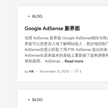
P
BLOG
o
s
Google AdSense 新界面
t
试用 AdSense 新界面 Google AdSense期待
e
界面可让您更深入地了解网站收入，更好地控制广告
d
AdSense在悉心听取了用户对 AdSense 提出的
i
AdSense在原来版本的基础上重新做了架构调整和数
n
G
单和易用。 AdSense …
Read more
o
by
HK
•
November 12, 2010
•
3
o
g
l
e
A
P
BLOG
d
o
S