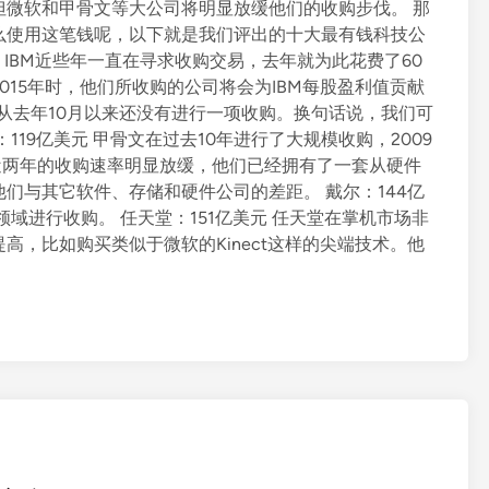
但微软和甲骨文等大公司将明显放缓他们的收购步伐。 那
么使用这笔钱呢，以下就是我们评出的十大最有钱科技公
元 IBM近些年一直在寻求收购交易，去年就为此花费了60
15年时，他们所收购的公司将会为IBM每股盈利值贡献
，自从去年10月以来还没有进行一项收购。换句话说，我们可
19亿美元 甲骨文在过去10年进行了大规模收购，2009
近两年的收购速率明显放缓，他们已经拥有了一套从硬件
们与其它软件、存储和硬件公司的差距。 戴尔：144亿
域进行收购。 任天堂：151亿美元 任天堂在掌机市场非
，比如购买类似于微软的Kinect这样的尖端技术。他