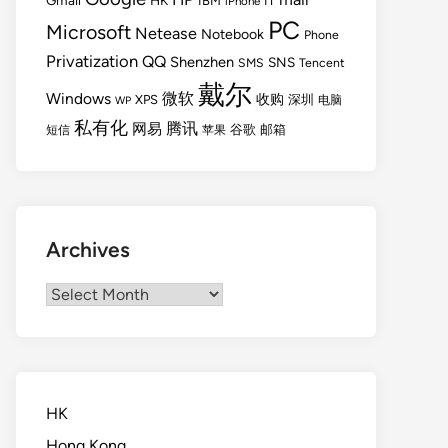
Gmail
HK
IBM
IT
iPhone
PC
Microsoft
Netease
Notebook
Phone
Privatization
QQ
Shenzhen
SNS
SMS
Tencent
戴尔
Windows
微软
收购
XPS
深圳
电脑
WP
私有化
腾讯
网易
谷歌
邮箱
短信
苹果
Archives
Archives
HK
Hong Kong