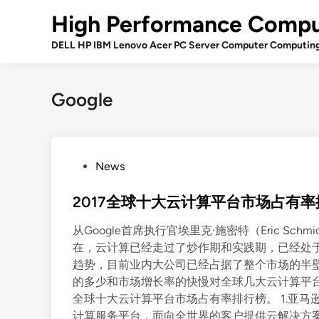
Skip
High Performance Compu
to
content
DELL HP IBM Lenovo Acer PC Server Computer Computin
Google
P
News
o
s
2017全球十大云计算平台市场占有
t
从Google首席执行官埃里克·施密特（Eric Schmi
e
在，云计算已经走过了炒作期和实践期，已经处
d
趋势，目前业内大公司已经占据了整个市场的半壁江山。 S
i
的多少和市场增长率的快慢对全球几大云计算平台
n
全球十大云计算平台市场占有率排行榜。 1.亚马逊
计算服务平台，面向全世界的客户提供云解决方