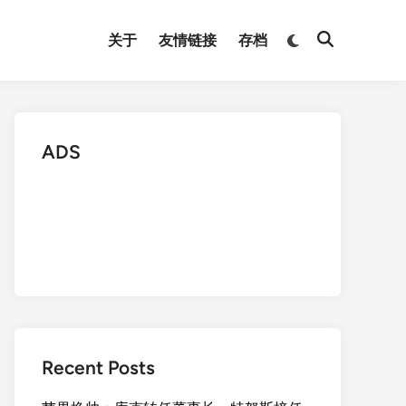
Switch
关于
友情链接
存档
Open
to
Search
dark
mode
ADS
Recent Posts