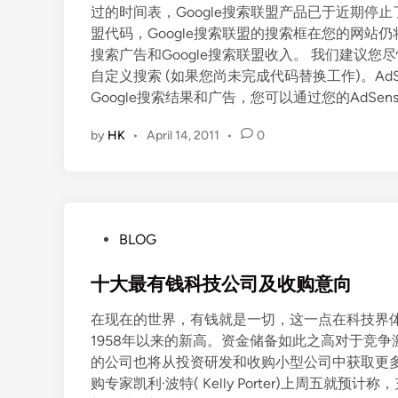
过的时间表，Google搜索联盟产品已于近期停止
盟代码，Google搜索联盟的搜索框在您的网站仍
搜索广告和Google搜索联盟收入。 我们建议您尽快
自定义搜索 (如果您尚未完成代码替换工作)。Ad
Google搜索结果和广告，您可以通过您的AdSe
by
HK
•
April 14, 2011
•
0
P
BLOG
o
s
十大最有钱科技公司及收购意向
t
在现在的世界，有钱就是一切，这一点在科技界
e
1958年以来的新高。资金储备如此之高对于竞
d
的公司也将从投资研发和收购小型公司中获取更多利益。 美国
i
购专家凯利·波特( Kelly Porter)上周五就
n