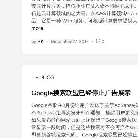
套云计算服务，降低企业IT投入成本和维护成本。
仍是云计算领域的老大哥。在AWS计算领域中Amazon Ela
品，它是一种 Web 服务，可根据计算要求提供大
more
by
HK
•
December 27, 2017
•
0
P
BLOG
o
s
Google搜索联盟已经停止广告展示
t
Google谷歌在3月份给用户发送了关于AdSen
e
AdSense小组再次发来邮件通知，提醒用户更
d
如果发布商的网站页面上还保留了Google搜索联
i
常显示一段时间，但是这些搜索将不会再产生Goog
n
即更新谷歌搜索代码。 Google搜索联盟已经