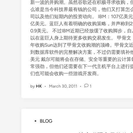
新一波的并购潮。虽然谷歌还在积极寻求收购，
么谁是当今科技界最有钱的公司，他们又打算怎
司以及他们短期内的投资动向。 IBM：107亿美
亿美元。蓝巨人有着明确的收购策略，并声称到20
0.9美元。 不过IBM近期已经放缓了收购脚步
以在蓝巨人身上期待更多收购交易发生。 甲骨文：1
年收购Sun达到了甲骨文收购潮的顶峰。甲骨文
到数据库软件的完整解决方案，不过仍需要填补他
美元 戴尔可能将会在存储、安全等重要的云计算领
常强劲，但他们还需要在下一代主机平台上进行提高
们也可能会收购一些游戏开发商。
by
HK
•
March 30, 2011
•
1
P
BLOG
o