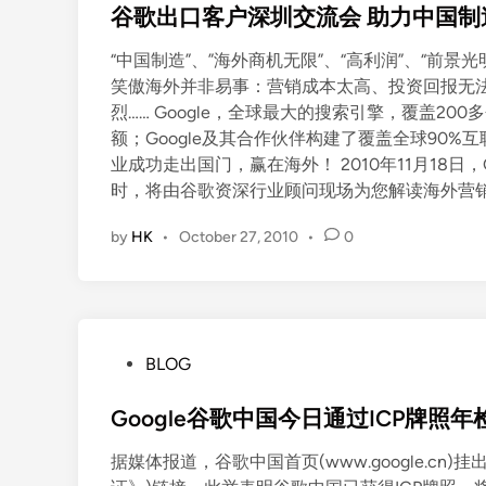
s
谷歌出口客户深圳交流会 助力中国制
e
t
n
“中国制造”、”海外商机无限”、“高利润”、“前
e
s
笑傲海外并非易事：营销成本太高、投资回报无
d
e
烈…… Google，全球最大的搜索引擎，覆盖20
i
新
额；Google及其合作伙伴构建了覆盖全球90%
n
界
业成功走出国门，赢在海外！ 2010年11月18日
面
时，将由谷歌资深行业顾问现场为您解读海外营
by
HK
•
October 27, 2010
•
0
P
BLOG
o
s
Google谷歌中国今日通过ICP牌照年
t
据媒体报道，谷歌中国首页(www.google.cn
e