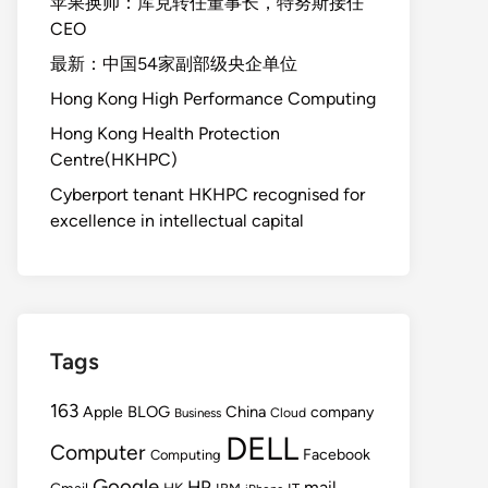
苹果换帅：库克转任董事长，特努斯接任
CEO
最新：中国54家副部级央企单位
Hong Kong High Performance Computing
Hong Kong Health Protection
Centre(HKHPC)
Cyberport tenant HKHPC recognised for
excellence in intellectual capital
Tags
163
BLOG
China
Apple
company
Cloud
Business
DELL
Computer
Facebook
Computing
Google
HP
mail