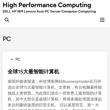
Skip
High Performance Computing
to
DELL HP IBM Lenovo Acer PC Server Computer Computing
content
Mai
Open
Men
Search
PC
P
PC
o
s
全球15大最智能计算机
t
据国外媒体报道，科技博客网站Businessinsider近日评
e
选出全球15大最智能计算机。文章称，有台电脑最终能
d
挑战人类智慧。为此我们选出一些世界上最智能的计算
i
机，其中大部分是超级计算机：将很多微处理器连接起
n
来达到极快速度的巨型主机。 仅以速度而言，第一大