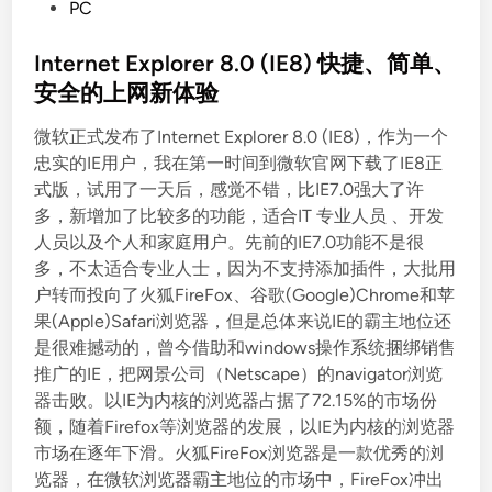
P
PC
o
s
Internet Explorer 8.0 (IE8) 快捷、简单、
t
安全的上网新体验
e
微软正式发布了Internet Explorer 8.0 (IE8)，作为一个
d
忠实的IE用户，我在第一时间到微软官网下载了IE8正
i
式版，试用了一天后，感觉不错，比IE7.0强大了许
n
多，新增加了比较多的功能，适合IT 专业人员 、开发
人员以及个人和家庭用户。先前的IE7.0功能不是很
多，不太适合专业人士，因为不支持添加插件，大批用
户转而投向了火狐FireFox、谷歌(Google)Chrome和苹
果(Apple)Safari浏览器，但是总体来说IE的霸主地位还
是很难撼动的，曾今借助和windows操作系统捆绑销售
推广的IE，把网景公司（Netscape）的navigator浏览
器击败。以IE为内核的浏览器占据了72.15%的市场份
额，随着Firefox等浏览器的发展，以IE为内核的浏览器
市场在逐年下滑。火狐FireFox浏览器是一款优秀的浏
览器，在微软浏览器霸主地位的市场中，FireFox冲出