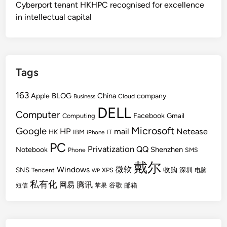
Cyberport tenant HKHPC recognised for excellence
in intellectual capital
Tags
163
BLOG
China
Apple
company
Cloud
Business
DELL
Computer
Facebook
Gmail
Computing
Microsoft
Google
HP
mail
Netease
HK
IBM
IT
iPhone
PC
Privatization
QQ
Shenzhen
Notebook
Phone
SMS
戴尔
Windows
微软
SNS
收购
Tencent
XPS
深圳
电脑
WP
私有化
腾讯
网易
谷歌
邮箱
短信
苹果