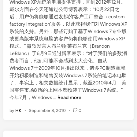
Windows XP系统的电脑提供支持，直到2012年12月。
戴尔方面在今天还通过公司博客表示：“10月22日之
后，用户仍将能够通过发起的‘客户工厂整合（custom
factory integration’服务，以此获得我们对Windows XP
系统的支持。另外，那些订购了基于Windows 7专业版
或更高版本系统电脑的客户仍将能够使用Windows XP
模式。” 微软发言人布兰顿·莱布兰克（Brandon
LeBlanc）于6月9日通过博客表示：“对于我们的多数消
费者而言，他们可能不会感到太大变化。自从
Windows 7于2009年10月推出以来，诸多PC制造商就
开始积极制造和销售安装Windows 7系统的笔记本电脑
了。事实上，相关数据统计显示，截至2010年4月，美
国零售市场81%的上网本都预装了Windows 7系统。”
戴
今年7月，Windows …
Read more
尔
by
HK
•
September 8, 2010
•
0
1
0
月
2