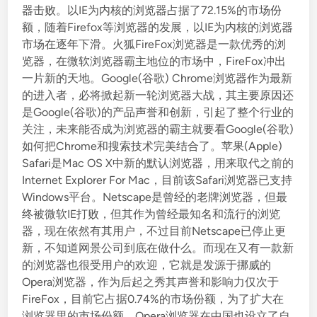
器击败。以IE为内核的浏览器占据了72.15%的市场份
额，随着Firefox等浏览器的发展，以IE为内核的浏览器
市场在逐年下滑。火狐FireFox浏览器是一款优秀的浏
览器，在微软浏览器霸主地位的市场中，FireFox冲出
一片新的天地。Google(谷歌) Chrome浏览器作为最新
的进入者，必将掀起新一轮浏览器大战，其主要原因还
是Google(谷歌)的产品声誉和创新，引起了整个行业的
关注，未来能否成为浏览器的霸主就要看Google(谷歌)
如何把Chrome和搜索技术完美结合了。苹果(Apple)
Safari是Mac OS X中新的默认浏览器，用来取代之前的
Internet Explorer For Mac，目前该Safari浏览器已支持
Windows平台。Netscape是曾经的老牌浏览器，但最
终被微软IE打败，但其作为曾经最知名和流行的浏览
器，现在依然有其用户，不过目前Netscape已停止更
新，不知道网景公司到底在做什么。而现在又有一款新
的浏览器也很受用户的欢迎，它就是发源于挪威的
Opera浏览器，作为后起之秀其声誉和影响力仅次于
FireFox，目前它占据0.74%的市场份额，为了扩大在
浏览器里的市场份额，Opera浏览器在中国也设立了自