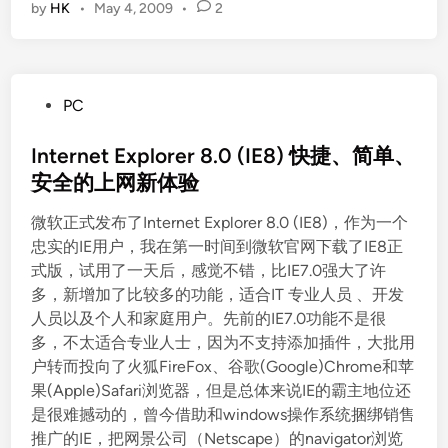
by
HK
•
May 4, 2009
•
2
n
d
o
w
P
PC
s
o
7
s
Internet Explorer 8.0 (IE8) 快捷、简单、
R
t
安全的上网新体验
C
e
现
微软正式发布了Internet Explorer 8.0 (IE8)，作为一个
d
已
忠实的IE用户，我在第一时间到微软官网下载了IE8正
i
推
式版，试用了一天后，感觉不错，比IE7.0强大了许
n
出
多，新增加了比较多的功能，适合IT 专业人员 、开发
人员以及个人和家庭用户。先前的IE7.0功能不是很
多，不太适合专业人士，因为不支持添加插件，大批用
户转而投向了火狐FireFox、谷歌(Google)Chrome和苹
果(Apple)Safari浏览器，但是总体来说IE的霸主地位还
是很难撼动的，曾今借助和windows操作系统捆绑销售
推广的IE，把网景公司（Netscape）的navigator浏览