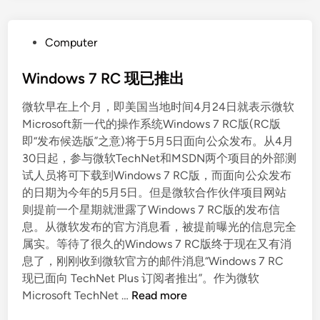
P
Computer
o
s
Windows 7 RC 现已推出
t
微软早在上个月，即美国当地时间4月24日就表示微软
e
Microsoft新一代的操作系统Windows 7 RC版(RC版
d
即“发布候选版”之意)将于5月5日面向公众发布。从4月
i
30日起，参与微软TechNet和MSDN两个项目的外部测
n
试人员将可下载到Windows 7 RC版，而面向公众发布
的日期为今年的5月5日。但是微软合作伙伴项目网站
则提前一个星期就泄露了Windows 7 RC版的发布信
息。从微软发布的官方消息看，被提前曝光的信息完全
属实。等待了很久的Windows 7 RC版终于现在又有消
息了，刚刚收到微软官方的邮件消息“Windows 7 RC
现已面向 TechNet Plus 订阅者推出”。作为微软
W
Microsoft TechNet …
Read more
i