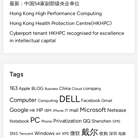
最新：中国54家副部级央企单位
Hong Kong High Performance Computing
Hong Kong Health Protection Centre(HKHPC)
Cyberport tenant HKHPC recognised for excellence
in intellectual capital
Tags
163
BLOG
China
Apple
company
Cloud
Business
DELL
Computer
Facebook
Gmail
Computing
Microsoft
Google
HP
mail
Netease
HK
IBM
IT
iPhone
PC
Privatization
QQ
Shenzhen
Notebook
Phone
SMS
戴尔
Windows
微软
SNS
收购
Tencent
XPS
深圳
电脑
WP