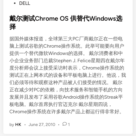
P
DELL
2
o
日
s
戴尔测试Chrome OS 供替代Windows选
起
t
择
停
e
售
据国外媒体报道，全球第三大PC厂商戴尔正在一些电
d
W
脑上测试谷歌的Chrome操作系统。此举可能要向用户
i
i
提供一个替代微软Windows的选择。 戴尔消费者和中
n
n
小企业业务部门总裁Stephen J. Felice星期四在戴尔年
d
度分析师会议上接受采访时表示，Chrome操作系统的
o
测试正在上网本式的设备和平板电脑上进行。他说，我
w
们必须等待和观察这种产品被人们接受的情况。 戴尔
s
正在减少对PC的依赖，向技术服务和智能手机的方向
X
发展并且发布了采用谷歌Android操作系统的Streak平
P
板电脑。戴尔首席执行官迈克尔·戴尔星期四说，
系
Chrome操作系统在许多戴尔产品上都运行得非常好。
统
电
by
HK
•
June 27, 2010
•
1
脑