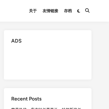
Switch
关于
友情链接
存档
Open
to
Search
dark
mode
ADS
Recent Posts