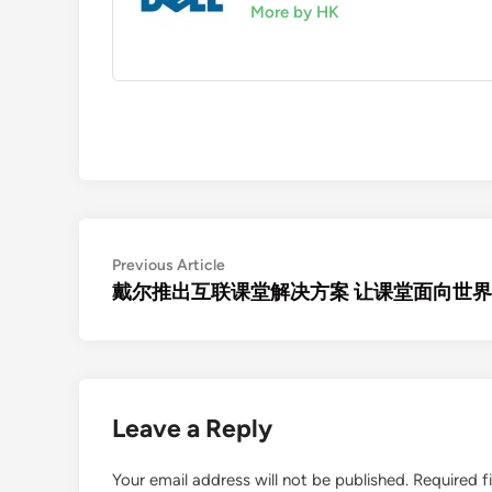
More by HK
Post
Previous
Previous Article
article:
戴尔推出互联课堂解决方案 让课堂面向世界
navigation
Leave a Reply
Your email address will not be published.
Required f