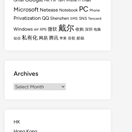
Gmail
HK
IBM
IT
iPhone
PC
Microsoft
Netease
Notebook
Phone
Privatization
QQ
Shenzhen
SNS
SMS
Tencent
戴尔
Windows
微软
收购
XPS
深圳
电脑
WP
私有化
腾讯
网易
谷歌
邮箱
短信
苹果
Archives
Archives
HK
Hong Kong