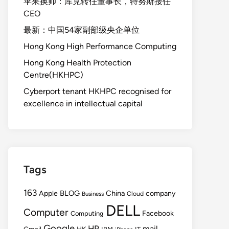
苹果换帅：库克转任董事长，特努斯接任
CEO
最新：中国54家副部级央企单位
Hong Kong High Performance Computing
Hong Kong Health Protection
Centre(HKHPC)
Cyberport tenant HKHPC recognised for
excellence in intellectual capital
Tags
163
BLOG
China
Apple
company
Cloud
Business
DELL
Computer
Facebook
Computing
Google
HP
mail