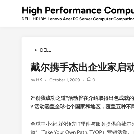
Skip
High Performance Compu
to
content
DELL HP IBM Lenovo Acer PC Server Computer Computin
Posted
DELL
in
戴尔携手杰出企业家启
by
HK
•
October 1, 2009
•
0
?“创我成功之道“活动旨在介绍取得出色成就
? 活动涵盖全球七个国家和地区，覆盖五种不
全球中小企业的领先IT硬件与服务提供商戴尔公
道”（Take Your Own Path, TYO