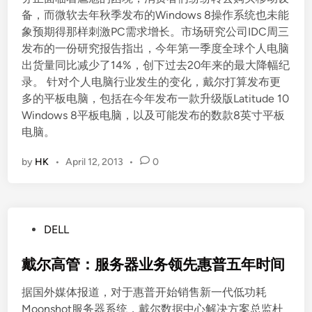
备，而微软去年秋季发布的Windows 8操作系统也未能
象预期得那样刺激PC需求增长。市场研究公司IDC周三
发布的一份研究报告指出，今年第一季度全球个人电脑
出货量同比减少了14%，创下过去20年来的最大降幅纪
录。 针对个人电脑行业发生的变化，戴尔打算发布更
多的平板电脑，包括在今年发布一款升级版Latitude 10
Windows 8平板电脑，以及可能发布的数款8英寸平板
电脑。
by
HK
•
April 12, 2013
•
0
P
DELL
o
s
戴尔高管：服务器业务领先惠普五年时间
t
据国外媒体报道，对于惠普开始销售新一代低功耗
e
Moonshot服务器系统，戴尔数据中心解决方案总监杜