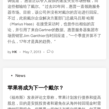
调侃道，“惠普正以令人震惊的速度失去市场份额，而
这些都输给了戴尔。” 过去20年间，惠普一直领跑服务
器市场。目前，该公司并没有对戴尔的言论进行回应。
不过，此前戴尔企业解决方案部门总裁马吕斯·哈斯
（Marius Haas）在接受采访时，也曾作出相似的言
论，并引用了来自Gartner的数据。惠普服务器集团市
场营销官Jim Ganthier当时回应道，“一个季度并算不了
什么，17年才是真的趋势。”
by
HK
•
May 7, 2013
•
0
P
News
o
s
苹果将成为下一个戴尔？
t
《福布斯》发表评论文章称，苹果计划发行债券和提高
e
股息，目的是安抚投资者和避免在从海外转回现金时需
d