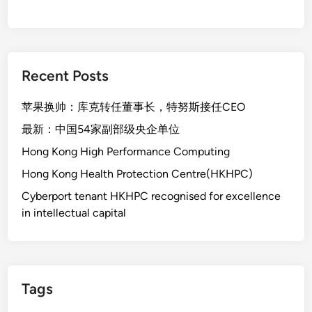
Recent Posts
苹果换帅：库克转任董事长，特努斯接任CEO
最新：中国54家副部级央企单位
Hong Kong High Performance Computing
Hong Kong Health Protection Centre(HKHPC)
Cyberport tenant HKHPC recognised for excellence
in intellectual capital
Tags