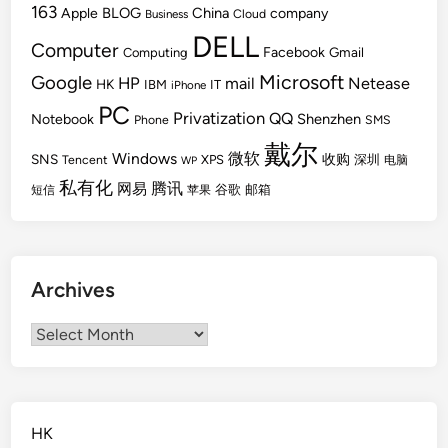
163
BLOG
China
Apple
company
Cloud
Business
DELL
Computer
Facebook
Gmail
Computing
Microsoft
Google
HP
mail
Netease
HK
IBM
IT
iPhone
PC
Privatization
QQ
Shenzhen
Notebook
Phone
SMS
戴尔
Windows
微软
SNS
收购
Tencent
XPS
深圳
电脑
WP
私有化
腾讯
网易
谷歌
邮箱
短信
苹果
Archives
Archives
HK