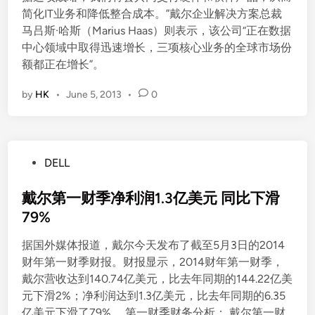
简化IT业务和降低整合成本。”戴尔企业解决方案总裁
马吕斯·哈斯（Marius Haas）则表示，该公司“正在数据
中心领域中取得迅速增长，三项核心业务的全球市场份
额都正在增长”。
by
HK
•
June 5, 2013
•
0
P
DELL
o
s
戴尔第一财季净利润1.3亿美元 同比下滑
t
79%
e
据国外媒体报道，戴尔今天发布了截至5月3日的2014
d
财年第一财季财报。财报显示，2014财年第一财季，
i
戴尔营收达到140.74亿美元，比去年同期的144.22亿美
n
元下滑2%；净利润达到1.3亿美元，比去年同期的6.35
亿美元下滑了79%。 第一财季财务分析： 戴尔第一财