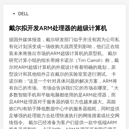
P
DELL
o
s
戴尔拟开发ARM处理器的超级计算机
t
据国外媒体报道，戴尔研发部门似乎并没有因为公司私
e
有化计划演变成一场收购大战而受到影响，他们正在组
d
装未来将推出市场的ARM超级计算机的原型机。 戴尔
i
研究计算小组的组长蒂姆卡诺尔（Tim Carroll）称，戴
n
尔对ARM超级计算机的外观设计有着明确的规划，原
型设计和其他组件正在戴尔的实验室里进行测试。 卡
诺尔称：“这是一个针对具体问题的解决方案，ARM将
有自己的市场。 市场会告诉我们它的市场在哪里。” 大
多数智能手机和平板电脑都使用的是ARM处理器，而
且ARM处理器对于服务器的吸引力也越来越大。高能
效CPU有助于降低数据中心中的服务器能耗，同时提供
足够强的处理能力去处理快速执行的网络搜索或社交网
络指令。 戴尔已经准备为客户们提供一款中低端ARM