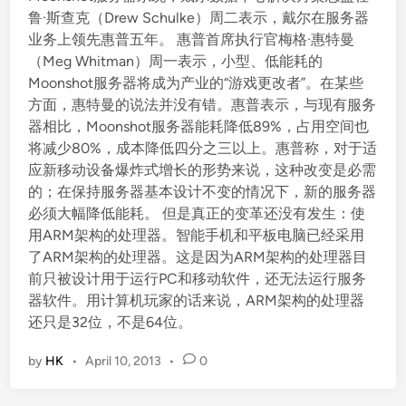
d
鲁·斯查克（Drew Schulke）周二表示，戴尔在服务器
i
业务上领先惠普五年。 惠普首席执行官梅格·惠特曼
n
（Meg Whitman）周一表示，小型、低能耗的
Moonshot服务器将成为产业的“游戏更改者”。在某些
方面，惠特曼的说法并没有错。惠普表示，与现有服务
器相比，Moonshot服务器能耗降低89%，占用空间也
将减少80%，成本降低四分之三以上。惠普称，对于适
应新移动设备爆炸式增长的形势来说，这种改变是必需
的；在保持服务器基本设计不变的情况下，新的服务器
必须大幅降低能耗。 但是真正的变革还没有发生：使
用ARM架构的处理器。智能手机和平板电脑已经采用
了ARM架构的处理器。这是因为ARM架构的处理器目
前只被设计用于运行PC和移动软件，还无法运行服务
器软件。用计算机玩家的话来说，ARM架构的处理器
还只是32位，不是64位。
by
HK
•
April 10, 2013
•
0