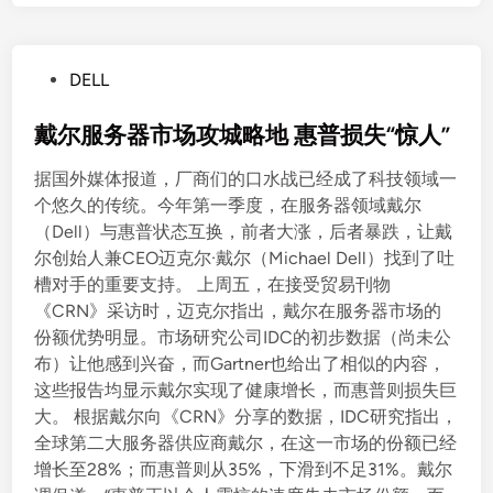
P
DELL
o
s
戴尔服务器市场攻城略地 惠普损失“惊人”
t
据国外媒体报道，厂商们的口水战已经成了科技领域一
e
个悠久的传统。今年第一季度，在服务器领域戴尔
d
（Dell）与惠普状态互换，前者大涨，后者暴跌，让戴
i
尔创始人兼CEO迈克尔·戴尔（Michael Dell）找到了吐
n
槽对手的重要支持。 上周五，在接受贸易刊物
《CRN》采访时，迈克尔指出，戴尔在服务器市场的
份额优势明显。市场研究公司IDC的初步数据（尚未公
布）让他感到兴奋，而Gartner也给出了相似的内容，
这些报告均显示戴尔实现了健康增长，而惠普则损失巨
大。 根据戴尔向《CRN》分享的数据，IDC研究指出，
全球第二大服务器供应商戴尔，在这一市场的份额已经
增长至28%；而惠普则从35%，下滑到不足31%。戴尔