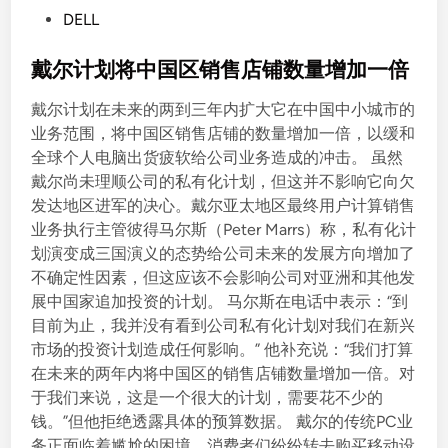
P
DELL
o
s
戴尔计划将中国区销售店铺数量增加一倍
t
戴尔计划在未来的两到三年内扩大它在中国中小城市的
e
业务范围，将中国区销售店铺的数量增加一倍，以缓和
d
全球个人电脑出货疲软给公司业务造成的冲击。 虽然
i
戴尔尚未理顺公司的私有化计划，但这并不影响它向欠
n
发达地区进军的决心。戴尔亚太地区最终用户计算销售
业务执行主管彼得马尔斯（Peter Marrs）称，私有化计
划演变成三国演义的态势给公司未来的发展方向增加了
不确定性因素，但这应该不会影响公司对亚洲和其他发
展中国家追加投资的计划。 马尔斯在电话中表示：“到
目前为止，我并没有看到公司私有化计划对我们在新兴
市场的投资计划造成任何影响。” 他补充说：“我们打算
在未来的两年内将中国区的销售店铺数量增加一倍。对
于我们来说，这是一个很大的计划，需要花不少的
钱。”但他拒绝透露具体的预算数据。 戴尔的传统PC业
务正面临着尴尬的困境，消费者们纷纷转去购买移动设