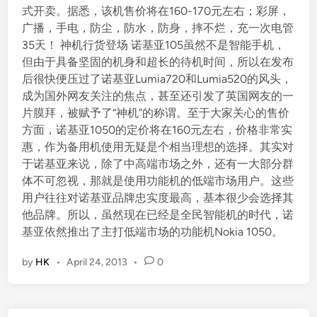
式开卖。据悉，该机售价将在160-170元左右；彩屏，
广播，手电，防尘，防水，防身，摔不烂，充一次电管
35天！ 神机行货登场 诺基亚105虽然不是智能手机，
但由于具备坚固的机身和超长的待机时间，所以在发布
后很快便压过了诺基亚Lumia720和Lumia520的风头，
成为国外网友关注的焦点，甚至还引发了英国网友的一
片膜拜，被赋予了“神机”的称谓。至于大家关心的售价
方面，诺基亚1050的定价将在160元左右，价格非常实
惠，作为备用机使用无疑是个相当理想的选择。其实对
于诺基亚来说，除了中高端市场之外，还有一大部分群
体不可忽视，那就是使用功能机的低端市场用户。这些
用户往往对诺基亚品牌忠实度最高，基本很少会选择其
他品牌。所以，虽然现在已经是全民智能机的时代，诺
基亚依然推出了主打低端市场的功能机Nokia 1050。
by
HK
•
April 24, 2013
•
0