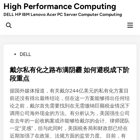
Skip
High Performance Computing
to
DELL HP IBM Lenovo Acer PC Server Computer Computing
content
Mai
Open
Men
Search
P
DELL
o
s
戴尔私有化之路布满阴霾 如何避税成下阶
t
段重点
e
据国外媒体报道，有关戴尔244亿美元的私有化方案目
d
前还没有得出最终结论，但在这一方案能够得出任何结
i
论之前，戴尔首先需要找到在无需缴纳巨额税金情况下
n
调用公司海外现金的方法。有分析认为，美国强生公司
在去年的一起收购案或许能够给戴尔的会计、律师团队
一定“灵感”，但与此同时，美国税务局和财政部已经在
近期加强了在政策、法规方面的监管力度。 目前，有