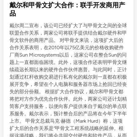
s
戴尔和甲骨文扩大合作：联手开发商用产
t
品
e
戴尔周二宣布，该公司已经扩大了与甲骨文之间的全球
d
联盟合作关系，两家公司将联手提供结合戴尔硬件和甲
i
骨文软件的商用产品。 对甲骨文来说，这项扩大后的
n
合作关系表明，在2010年以75亿美元的价格收购硬件
厂商Sun Microsystems以后，这家公司在整合Sun的问
题上一直都面临困境。此外，这项合作还表明甲骨文继
续疏远长期以来的硬件合作伙伴惠普。与此同时，正计
划通过杠杆收购交易进行私有化的戴尔则一直都在积极
展开竞争，希望在个人电脑和服务器市场上抢回已经丧
失的部分份额。 根据扩大合作协议，戴尔和甲骨文都
将把对方作为优先合作伙伴。此外，两家公司还计划精
简客户支持服务，以便向客户提供来自于戴尔的单点联
系服务。戴尔表示，预计整合后的产品将在今年下半年
上市。 甲骨文总裁马克·赫德（Mark Hurd）称，这项
扩大后的合作关系是“甲骨文工程系统战略的延伸。根
据这项战略，我们将会共同交付硬件和软件产品，从而