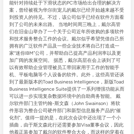
能针对持续处于下滑状态的PC市场给出合理的解决方
案，曾经被视为华尔街宠儿的戴尔已经开始越来越不受
到投资人的待见。不过，该公司似乎已经在软件方面看
到了公司的未来出路。 当地时间周三晚上，戴尔高管
们在旧金山举办了一个关于公司近年所收购的多项软件
和技术服务整合工作的会议。戴尔似乎希望凭借自己所
拥有的广泛软件产品及一些企业技术将自己打造成一
家“迷你IBM”公司，并帮助自己提高产品利润率以及更
加广阔的发展空间。 据悉，戴尔高层在会上谈到了可
以有效帮助企业管理被员工带回家用于工作的智能手
机、平板电脑等个人设备的软件。此外，这些高管还谈
到了最新版本的Toad Business Intelligence，新版Toad
Business Intelligence Suite提供了一系列增强功能从而
可以进一步实现复杂数据环境中的自助商务智能。 戴
尔软件部门主管约翰-斯文森（John Swainson）将软
件形容为整合公司硬件部门和新型信息服务产品的“催
化剂”。值得一提的是，在此次会议中还出现了一个小
插曲，由于斯文森此行还需要参加Visa董事会议，因此
他着正装参加了戴尔的软件整合大会，而这样的穿着在