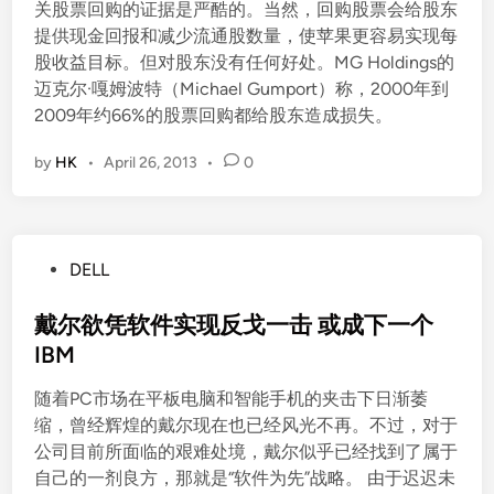
关股票回购的证据是严酷的。当然，回购股票会给股东
提供现金回报和减少流通股数量，使苹果更容易实现每
股收益目标。但对股东没有任何好处。MG Holdings的
迈克尔·嘎姆波特（Michael Gumport）称，2000年到
2009年约66%的股票回购都给股东造成损失。
by
HK
•
April 26, 2013
•
0
P
DELL
o
s
戴尔欲凭软件实现反戈一击 或成下一个
t
IBM
e
随着PC市场在平板电脑和智能手机的夹击下日渐萎
d
缩，曾经辉煌的戴尔现在也已经风光不再。不过，对于
i
公司目前所面临的艰难处境，戴尔似乎已经找到了属于
n
自己的一剂良方，那就是“软件为先”战略。 由于迟迟未