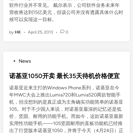
软件行业并不常见。 戴尔表示，公司软件业务未来年
营收将达到15亿美元，但该公司并没有透露具体什么时
候可以实现这一目标。
by
HK
•
April 25, 2013
•
0
P
News
o
s
诺基亚1050开卖 最长35天待机价格便宜
t
诺基亚近来主打的Windows Phone系列，诺基亚在今
e
年MWC大会上推出Lumia720和Lumia520两款智能手
d
机，但没想到的是真正成为主角确实功能简单的诺基亚
i
105。对于不少国人来说，对诺基亚最深的记忆还是低
n
价、坚固、耐用的功能手机。而如今，这款诺基亚最新
实用性功能手机——105坚固耐用的直板功能机已经推
出了行货版本诺基亚1050，并将于今天（4月24日）正