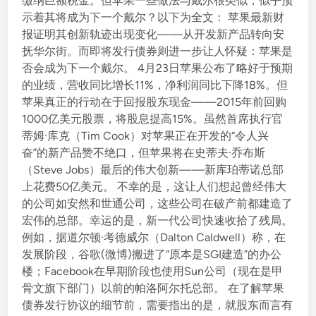
缴纳巨额税金。但苹果一些做法与戴尔很类似，似乎预
i
示着其将成为下一个戴尔？以下为全文： 苹果最新财
n
报证明其创新轨迹出现变化——从开发新产品转向安
抚华尔街。而即将发行债券则进一步让人怀疑：苹果是
否会成为下一个戴尔。 4月23日苹果公布了略好于预期
的业绩，营收同比增长11%，净利润同比下降18%。但
苹果真正的行动在于回报股东现金——2015年前回购
1000亿美元股票，将股息提高15%。虽然首席执行官
蒂姆·库克（Tim Cook）对苹果正在开发的“令人兴
奋”的新产品赞不绝口，但苹果将在史蒂夫·乔布斯
（Steve Jobs）最后的伟大创新——新库珀蒂诺总部
上花费50亿美元。 不幸的是，这让人们想起曾经伟大
的公司如安然和世通公司，这些公司在破产前都建造了
宏伟的总部。幸运的是，新一代公司快速收拾了残局。
例如，据道尔顿·考德威尔（Dalton Caldwell）称，在
发展阶段，谷歌(微博)搬进了“原本是SGI建造”的办公
楼；Facebook在早期阶段也使用Sun公司（现在是甲
骨文旗下部门）以前的帕洛阿尔托总部。 在了解苹果
债券发行协议的细节前，需要指出的是，就股东而言有