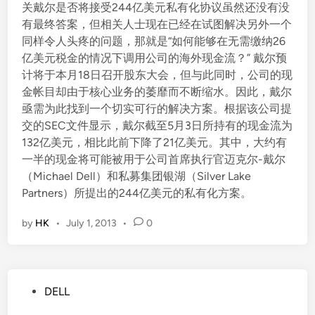
关戴尔是否将接受244亿美元私有化协议虽然还没有没
有最终答案，但相关人士现在已经在试图解决另外一个
同样令人头疼的问题，那就是“如何能够在无需缴纳26
亿美元税金的情况下调用公司的海外现金流？” 戴尔预
计将于本月18日召开股东大会，但与此同时，公司的现
金帐目却由于核心业务的萎靡而不断缩水。因此，戴尔
亟需为此找到一个切实可行的解决方案。根据该公司提
交的SEC文件显示，戴尔截至5月3日所持有的现金流为
132亿美元，相比此前下降了21亿美元。其中，大约有
一半的现金将可能被用于公司首席执行官迈克尔-戴尔
（Michael Dell）和私募集团银湖（Silver Lake
Partners）所提出的244亿美元的私有化方案。
by
HK
•
July 1, 2013
•
0
P
DELL
o