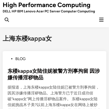
Skip
High Performance Computing
to
DELL HP IBM Lenovo Acer PC Server Computer Computing
content
Mai
Open
Men
Search
上海东楼kappa女
P
BLOG
o
s
东楼kappa女陆佳妮被警方刑事拘留 因涉
t
嫌传播淫秽物品
e
据报道，上海东楼kappa女陆佳妮已被警方刑事拘留，
d
因其涉嫌传播淫秽物品。上海警方已于近日成功侦
i
破“kappa女”网上传播淫秽物品案件。 东楼kappa女陆
n
佳妮挑战木子美?以前上海东楼kappa女在网络上被炒