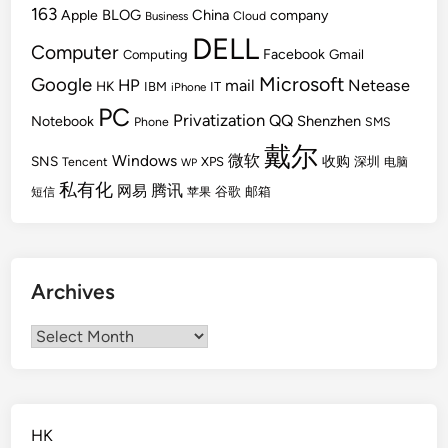
163
BLOG
China
Apple
company
Cloud
Business
DELL
Computer
Facebook
Gmail
Computing
Microsoft
Google
HP
mail
Netease
HK
IBM
IT
iPhone
PC
Privatization
QQ
Shenzhen
Notebook
Phone
SMS
戴尔
Windows
微软
SNS
收购
Tencent
XPS
深圳
电脑
WP
私有化
腾讯
网易
谷歌
邮箱
短信
苹果
Archives
Archives
HK