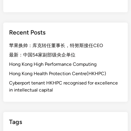
Recent Posts
苹果换帅：库克转任董事长，特努斯接任CEO
最新：中国54家副部级央企单位
Hong Kong High Performance Computing
Hong Kong Health Protection Centre(HKHPC)
Cyberport tenant HKHPC recognised for excellence
in intellectual capital
Tags