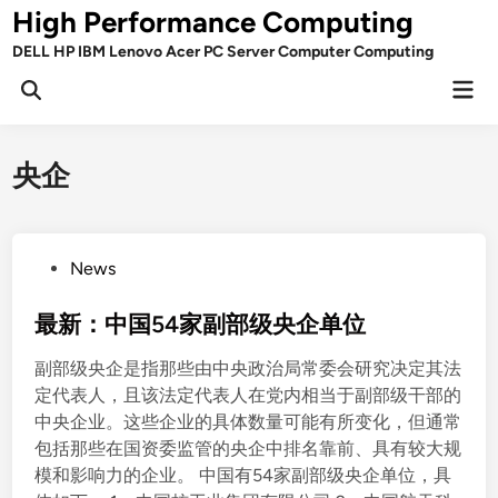
Skip
High Performance Computing
to
DELL HP IBM Lenovo Acer PC Server Computer Computing
content
Mai
Open
Men
Search
央企
P
News
o
s
最新：中国54家副部级央企单位
t
副部级央企是指那些由中央政治局常委会研究决定其法
e
定代表人，且该法定代表人在党内相当于副部级干部的
d
中央企业。这些企业的具体数量可能有所变化，但通常
i
包括那些在国资委监管的央企中排名靠前、具有较大规
n
模和影响力的企业。 中国有54家副部级央企单位，具