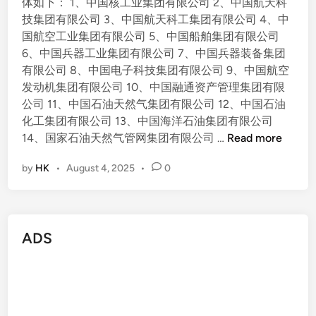
体如下： 1、中国核工业集团有限公司 2、中国航天科
技集团有限公司 3、中国航天科工集团有限公司 4、中
国航空工业集团有限公司 5、中国船舶集团有限公司
6、中国兵器工业集团有限公司 7、中国兵器装备集团
有限公司 8、中国电子科技集团有限公司 9、中国航空
发动机集团有限公司 10、中国融通资产管理集团有限
公司 11、中国石油天然气集团有限公司 12、中国石油
化工集团有限公司 13、中国海洋石油集团有限公司
最
14、国家石油天然气管网集团有限公司 …
Read more
新
by
HK
•
August 4, 2025
•
0
：
中
国
5
ADS
4
家
副
部
级