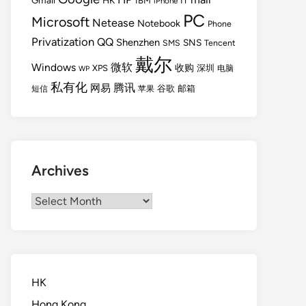
Gmail
HK
IBM
IT
iPhone
PC
Microsoft
Netease
Notebook
Phone
Privatization
QQ
Shenzhen
SNS
SMS
Tencent
戴尔
Windows
微软
收购
XPS
深圳
电脑
WP
私有化
腾讯
网易
谷歌
邮箱
短信
苹果
Archives
Archives
HK
Hong Kong