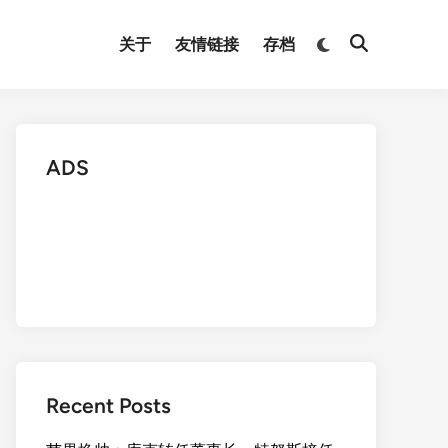
Switch
关于
友情链接
存档
Open
to
Search
dark
mode
ADS
Recent Posts