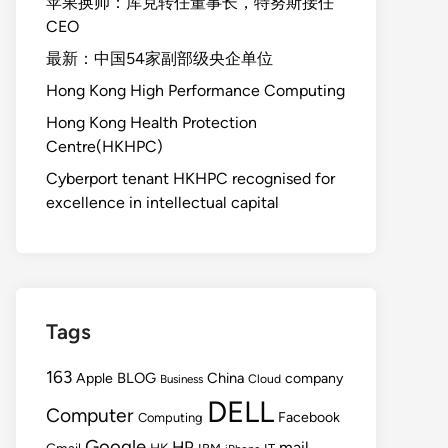
苹果换帅：库克转任董事长，特努斯接任
CEO
最新：中国54家副部级央企单位
Hong Kong High Performance Computing
Hong Kong Health Protection
Centre(HKHPC)
Cyberport tenant HKHPC recognised for
excellence in intellectual capital
Tags
163
BLOG
China
Apple
company
Cloud
Business
DELL
Computer
Facebook
Computing
Google
HP
mail