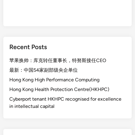
Recent Posts
苹果换帅：库克转任董事长，特努斯接任CEO
最新：中国54家副部级央企单位
Hong Kong High Performance Computing
Hong Kong Health Protection Centre(HKHPC)
Cyberport tenant HKHPC recognised for excellence
in intellectual capital