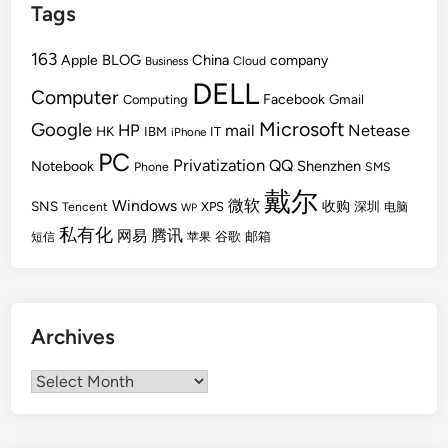
Tags
163
BLOG
China
Apple
company
Cloud
Business
DELL
Computer
Facebook
Gmail
Computing
Microsoft
Google
HP
mail
Netease
HK
IBM
IT
iPhone
PC
Privatization
QQ
Shenzhen
Notebook
Phone
SMS
戴尔
Windows
微软
SNS
收购
Tencent
XPS
深圳
电脑
WP
私有化
腾讯
网易
谷歌
邮箱
短信
苹果
Archives
Archives