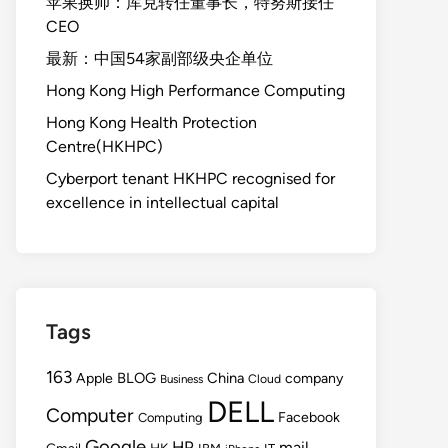
苹果换帅：库克转任董事长，特努斯接任
CEO
最新：中国54家副部级央企单位
Hong Kong High Performance Computing
Hong Kong Health Protection
Centre(HKHPC)
Cyberport tenant HKHPC recognised for
excellence in intellectual capital
Tags
163
BLOG
China
Apple
company
Cloud
Business
DELL
Computer
Facebook
Computing
Google
HP
mail