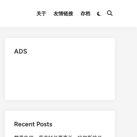
Switch
关于
友情链接
存档
Open
to
Search
dark
mode
ADS
Recent Posts