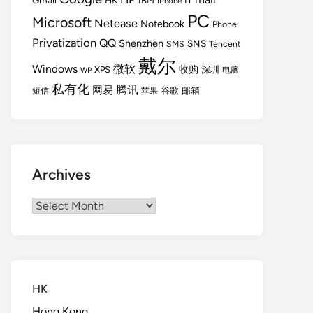
Gmail
HK
IBM
IT
iPhone
PC
Microsoft
Netease
Notebook
Phone
Privatization
QQ
Shenzhen
SNS
SMS
Tencent
戴尔
Windows
微软
收购
XPS
深圳
电脑
WP
私有化
腾讯
网易
谷歌
邮箱
短信
苹果
Archives
Archives
HK
Hong Kong