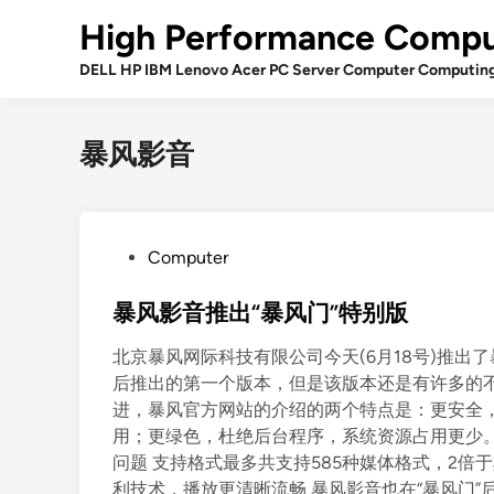
Skip
High Performance Compu
to
content
DELL HP IBM Lenovo Acer PC Server Computer Computin
暴风影音
P
Computer
o
s
暴风影音推出“暴风门”特别版
t
北京暴风网际科技有限公司今天(6月18号)推出
e
后推出的第一个版本，但是该版本还是有许多的不
d
进，暴风官方网站的介绍的两个特点是：更安全
i
用；更绿色，杜绝后台程序，系统资源占用更少。 
n
问题 支持格式最多共支持585种媒体格式，2倍
利技术，播放更清晰流畅 暴风影音也在“暴风门