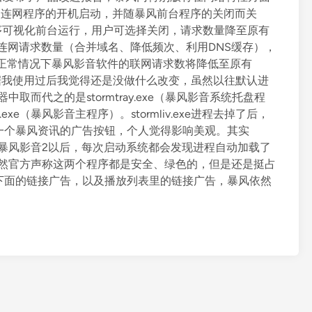
级连网程序的开机启动，并随暴风前台程序的关闭而关
程序可视化前台运行，用户可选择关闭，请求数量降至原有
下的连网请求数量（合并域名、降低频次、利用DNS缓存），
络正常情况下暴风影音软件的联网请求数将降低至原有
但是据我使用过后我觉得还是没做什么改变，虽然以往默认进
器中取而代之的是stormtray.exe（暴风影音系统托盘程
xe（暴风影音主程序）。stormliv.exe进程去掉了后，
一个暴风资讯的广告按钮，个人觉得影响美观。其实
程，装了暴风影音2以后，每次启动系统都会发现进程自动加载了
加载。虽然官方声称这两个程序都是安全、绿色的，但是还是挺占
下面的链接广告，以及播放列表里的链接广告，暴风依然