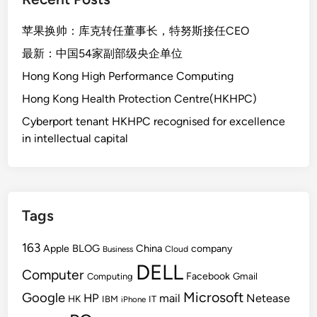
苹果换帅：库克转任董事长，特努斯接任CEO
最新：中国54家副部级央企单位
Hong Kong High Performance Computing
Hong Kong Health Protection Centre(HKHPC)
Cyberport tenant HKHPC recognised for excellence
in intellectual capital
Tags
163
BLOG
China
Apple
company
Cloud
Business
DELL
Computer
Facebook
Gmail
Computing
Microsoft
Google
HP
mail
Netease
HK
IBM
IT
iPhone