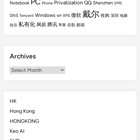
PC
Privatization
QQ
Shenzhen
Notebook
Phone
SMS
戴尔
Windows
微软
SNS
收购
Tencent
XPS
深圳
电脑
WP
私有化
腾讯
网易
谷歌
邮箱
短信
苹果
Archives
Archives
HK
Hong Kong
HONGKONG
Keo AI