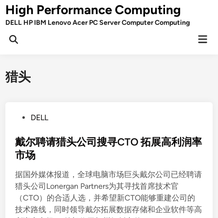
Skip
High Performance Computing
to
DELL HP IBM Lenovo Acer PC Server Computer Computing
content
Mai
Open
Men
Search
猎头
P
DELL
o
s
戴尔聘请猎头公司搜寻CTO 拓展高利润率
t
市场
e
据国外媒体报道，全球电脑市场巨头戴尔公司已经聘请
d
猎头公司Lonergan Partners为其寻找首席技术官
i
（CTO）的合适人选，并希望新CTO能够重建公司的
n
技术路线，同时领导戴尔拓展数据存储和企业软件等高