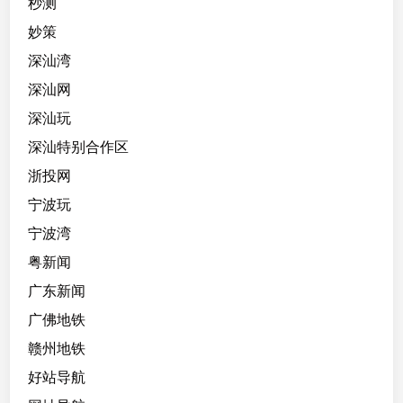
秒测
妙策
深汕湾
深汕网
深汕玩
深汕特别合作区
浙投网
宁波玩
宁波湾
粤新闻
广东新闻
广佛地铁
赣州地铁
好站导航