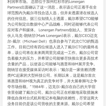
利润率市场。 总部位于加州红杉市的Lonergan
Partners出面确认了这一消息，表示该公司正着手在全
球范围内为戴尔寻找合适人选，但并未透露潜在候选人
的任何信息。据三位知情人士透露，戴尔希望CTO能够
为公司制定出数据中心产品战略，同时还能够代表公司
应对客户和媒体。 Lonergan Partners创始人、资深合
伙人马克-朗纳甘(Mark Lonergan)表示，戴尔CEO迈克
尔-戴尔（Michael Dell）也亲自参与了此次CTO的甄选
工作。目前已经有四位候选人进入了戴尔CTO的最终名
单，该公司将在未来两周里完成这一工作。戴尔公司背
负着极大的压力，并希望公司能够尽快推出更多高技术
含量的产品，以使该公司能够与惠普和IBM展开竞争。
朗纳甘在接受媒体采访时表示：“戴尔是一家依赖消费
类PC起家的大型科技公司。长期以来，这是戴尔首次
将惠普和IBM视为真正的竞争对手，并大展拳脚与之争
夺市场份额。” 1984年，迈克尔-戴尔在自己的大学宿
舍里创建了戴尔公司。戴尔公司正在积极地采取措施来
降低自身对台式机和笔记本电脑的依赖性，尽管这两大
业务目前仍是该公司营收的主要来源。戴尔公司希望