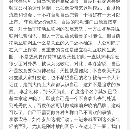
会获得认可，自己也获得相应回报，百度也在探索类似
独立公司的运作体制，比如像爱奇艺这种模式，百度给
流量和资金，干不好百度自己兜着，干得好有一天可以
上市。 李彦宏还介绍说，百度的移动部门由他直接掌
管。对于当前移动互联网的发展态势，一方面和早期互
联网似曾相识，但另一方面蕴藏着更多可能性。但目前
移动互联网里什么是真正的入口还不确定。大公司除了
在入口上探索，更重要的责任是建立移动互联网生态
圈。 不是故意要保持神秘感 天性如此 一直以来李彦宏
很少面对外界，被认为比较宅。对此，李彦宏说，自己
不是故意要保持神秘感，天性就是如此，不喜欢天天跑
出去跟人家打交道，也不希望自己的名字被每一个人都
记住，走到大街上大家都认识自己，这并不是追求的东
西。 李彦宏称，到今天为止，百度这个名字其实已经
基本家喻户晓了，即使自己是一个不喜欢出去到处说、
到处秀的人，百度仍然可以做成家喻户晓的品牌，这就
可以了。自己不需要做各种各样自己不喜欢的事情。
李彦宏称，如今参加这项活动，一进来就看到这么多年
轻的面孔，尤其是刚才放的音乐，在这走了一圈，我自