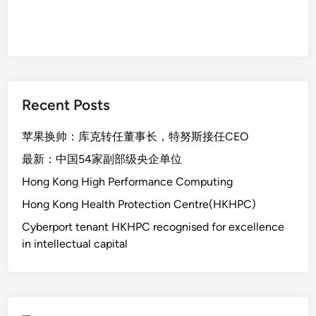
Recent Posts
苹果换帅：库克转任董事长，特努斯接任CEO
最新：中国54家副部级央企单位
Hong Kong High Performance Computing
Hong Kong Health Protection Centre(HKHPC)
Cyberport tenant HKHPC recognised for excellence
in intellectual capital