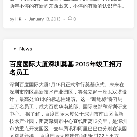
两年不停的有新的东西出来，不停的有新的认识产生。
by
HK
•
January 13, 2013
•
0
P
News
o
s
百度国际大厦深圳奠基 2015年竣工招万
t
名员工
e
深圳百度国际大厦1月16日正式举行奠基仪式。未来在
d
深圳市南区高新技术产业园区，将耸立起一座以双塔设
i
计，最高处181米的标志性建筑。这一“新地标”将容纳
n
上万名员工，成为百度华南总部、国际总部和深圳研发
中心。 据了解，百度国际大厦位于深圳市南山区高新
技术产业园，距离深圳市中心直线距离12公里，是深圳
市的重点开发园区，去年腾讯和阿里巴巴也分别在该园
区奠基新楼。 百度国际大厦建筑面积超过22万平方