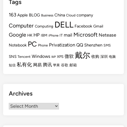
Tags
163
BLOG
China
Apple
company
Cloud
Business
DELL
Computer
Facebook
Gmail
Computing
Microsoft
Google
HP
mail
Netease
HK
IBM
IT
iPhone
PC
Privatization
QQ
Shenzhen
Notebook
Phone
SMS
戴尔
Windows
微软
SNS
收购
Tencent
XPS
深圳
电脑
WP
私有化
腾讯
网易
谷歌
邮箱
短信
苹果
Archives
Archives