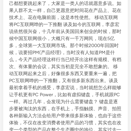
己都想要跳起来了，大家是一类人的话就愿意多说。如
果人群不太一样，自己更愿意把时间花在产品上、花在
技术上、花在电脑前面，这是本性使然。 移动互联网
将PC互联网哗的一下推翻 谈及如今的互联网，李彦宏
说依然很兴奋，十几年前从美国回来创业的时候，那时
候中国互联网很小，大概只有一千万网民，现在5亿
多，全球第一大互联网市场。那个时候2000年回国时
候，说要招PM(产品经理)，当时没有人知道PM是什
么，今天产品经理这样行当已经开出这样有规模、有档
次、有体量的会议，其实当初是完全不敢想象的。 移
动互联网起来之后，好像很多东西又要重来一遍，把
PC互联网哗的一下推翻，又有很多新东西出来。谈及
最初拿着手机的感受，李彦宏说，当时就想怎么样能够
让手机更有PC Power，比如有虚拟键盘，手机就跟PC
一样。再过几年，会发现为什么需要键盘？ 键盘是逐
步要被淘汰的东西，在手机上，手指触摸、声音、拍照
各种新输入方法会给用户带来很多新体验，也由于这些
体验，不仅在改变消费者使用产品的习惯，其实也在改
变一个类型的产品在整个生态圈中的地位。其实过去一