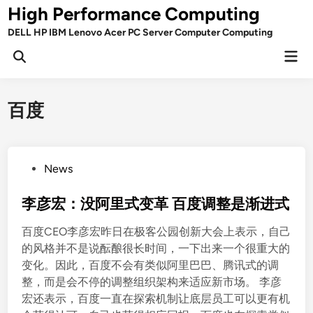
Skip
High Performance Computing
to
DELL HP IBM Lenovo Acer PC Server Computer Computing
content
Mai
Open
Men
Search
百度
P
News
o
s
李彦宏：没阿里式变革 百度调整是渐进式
t
百度CEO李彦宏昨日在极客公园创新大会上表示，自己
e
的风格并不是说酝酿很长时间，一下出来一个很重大的
d
变化。因此，百度不会有类似阿里巴巴、腾讯式的调
i
整，而是会不停的调整组织架构来适应新市场。 李彦
n
宏还表示，百度一直在探索机制让底层员工可以更有机