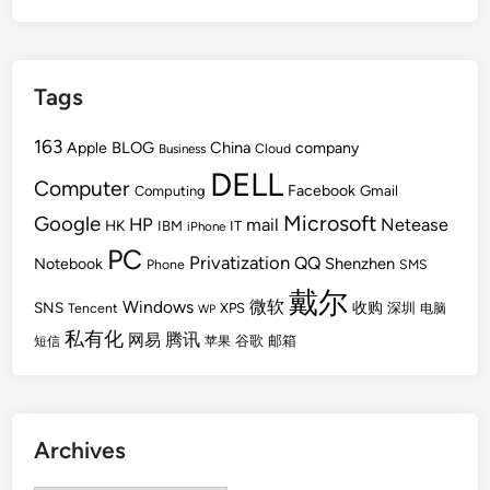
Tags
163
BLOG
China
Apple
company
Cloud
Business
DELL
Computer
Facebook
Gmail
Computing
Microsoft
Google
HP
mail
Netease
HK
IBM
IT
iPhone
PC
Privatization
QQ
Shenzhen
Notebook
Phone
SMS
戴尔
Windows
微软
SNS
收购
Tencent
XPS
深圳
电脑
WP
私有化
腾讯
网易
谷歌
邮箱
短信
苹果
Archives