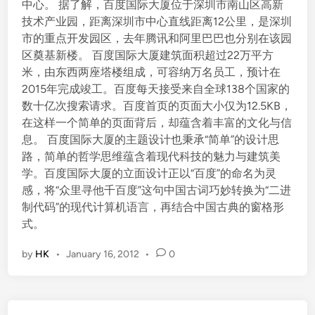
中心。 据了解，百度国际大厦位于深圳市南山区高新
技术产业园，距离深圳市中心直线距离12公里，是深圳
市的重点开发园区，去年腾讯和阿里巴巴也分别在该园
区奠基新楼。 百度国际大厦建筑面积超过22万平方
米，由东西两座塔楼组成，可容纳万名员工，预计在
2015年完成竣工。百度每天接受来自全球138个国家的
数十亿次搜索请求。百度首页的页面大小仅为12.5KB，
在这样一个简单的页面背后，却蕴含着丰富的文化与信
息。 百度国际大厦的主题设计也秉承“简单”的设计思
路，简单的哲学思维蕴含着现代科技的魅力与建筑美
学。百度国际大厦的立面设计正以“百度”的命名为灵
感，将“众里寻他千百度”这句中国古词巧妙转换为“二进
制代码”的现代计算机语言，再结合中国古典的窗格形
式。
by
HK
•
January 16, 2012
•
0