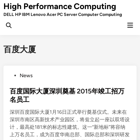
Skip
High Performance Computing
to
DELL HP IBM Lenovo Acer PC Server Computer Computing
content
Mai
Open
Men
Search
百度大厦
P
News
o
s
百度国际大厦深圳奠基 2015年竣工招万
t
名员工
e
深圳百度国际大厦1月16日正式举行奠基仪式。未来在
d
深圳市南区高新技术产业园区，将耸立起一座以双塔设
i
计，最高处181米的标志性建筑。这一“新地标”将容纳
n
上万名员工，成为百度华南总部、国际总部和深圳研发