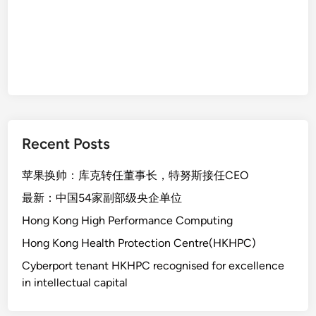
Recent Posts
苹果换帅：库克转任董事长，特努斯接任CEO
最新：中国54家副部级央企单位
Hong Kong High Performance Computing
Hong Kong Health Protection Centre(HKHPC)
Cyberport tenant HKHPC recognised for excellence
in intellectual capital