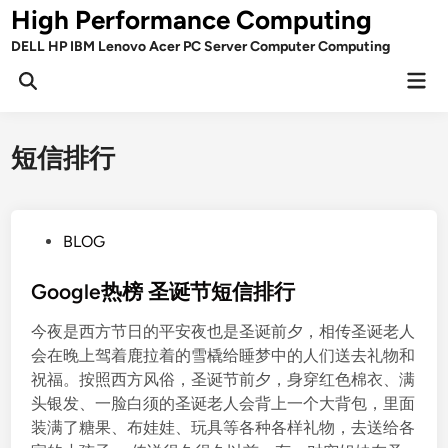
Skip
High Performance Computing
to
DELL HP IBM Lenovo Acer PC Server Computer Computing
content
Mai
Open
Men
Search
短信排行
P
BLOG
o
s
Google热榜 圣诞节短信排行
t
今夜是西方节日的平安夜也是圣诞前夕，相传圣诞老人
e
会在晚上驾着鹿拉着的雪橇给睡梦中的人们送去礼物和
d
祝福。按照西方风俗，圣诞节前夕，身穿红色棉衣、满
i
头银发、一脸白须的圣诞老人会背上一个大背包，里面
n
装满了糖果、布娃娃、玩具等各种各样礼物，去送给各