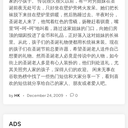
家的小孩子。 传说很久很久以前，有一对穷姐妹在圣
诞前夜无处可去，只好坐在壁炉旁烤火发呆。她们把长
袜脱下来挂在壁炉里烘暖，然后熟睡过去。半夜时分，
圣诞老人来了，他驾着红色的雪橇，扬鞭赶着驯鹿，嘴
里“呵~呵~呵”地叫着，路过这家姐妹的门口，向她们房
顶的烟囱投进了金币和礼品，正好落入这对姐妹的长袜
里。从此，孩子们的圣诞礼物便都用长统袜来装。现在
的孩子们在圣诞节前总要许愿，希望圣诞老人送件自己
想要的礼物。然而圣诞老人必竟是传说中的人物，如今
街上的圣诞老人多是有心人装扮的，他们到处送礼，尤
其关照穷人家的孩子，深得人们的欢迎。 闲来无事在
谷歌热榜中找了一些热门短信和大家分享一下，看到喜
欢的短信就分享给自己的家人、朋友或者爱人吧。
by
HK
•
December 24, 2009
•
0
ADS