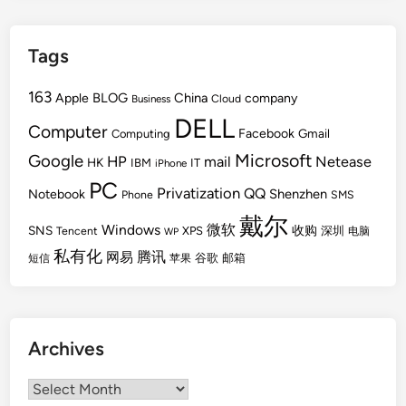
Tags
163
BLOG
China
Apple
company
Cloud
Business
DELL
Computer
Facebook
Gmail
Computing
Microsoft
Google
HP
mail
Netease
HK
IBM
IT
iPhone
PC
Privatization
QQ
Shenzhen
Notebook
Phone
SMS
戴尔
Windows
微软
SNS
收购
Tencent
XPS
深圳
电脑
WP
私有化
腾讯
网易
谷歌
邮箱
短信
苹果
Archives
Archives