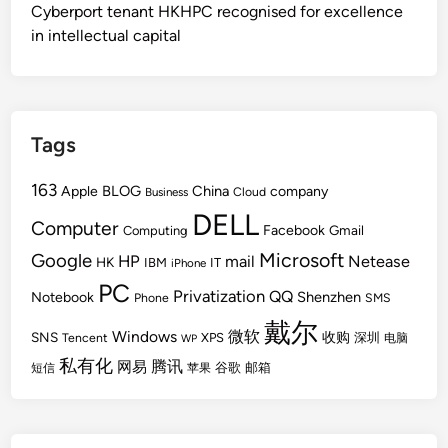
Cyberport tenant HKHPC recognised for excellence
in intellectual capital
Tags
163
BLOG
China
Apple
company
Cloud
Business
DELL
Computer
Facebook
Gmail
Computing
Microsoft
Google
HP
mail
Netease
HK
IBM
IT
iPhone
PC
Privatization
QQ
Shenzhen
Notebook
Phone
SMS
戴尔
Windows
微软
SNS
收购
Tencent
XPS
深圳
电脑
WP
私有化
腾讯
网易
谷歌
邮箱
短信
苹果