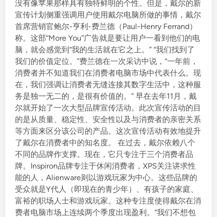
没有像苹果那样具有独特鲜明的个性。但是，戴尔的新
宣传计划侧重强调用户使用戴尔电脑所做的事情，戴尔
首席营销官鲍尔-亨利-费兰德（Paul-Henry Ferrand）
称。这部“More You”广告就是要让用户一看到他们的电
脑，就会感觉到“我的生活就在它之上。” “我们找到了
我们的价值定位。”费兰德在一次采访中说，“一年前，
消费者并不知道我们在消费者电脑市场中代表什么。现
在，我们强调让消费者无缝连接其数字生活中，这种服
务是独一无二的，是很有价值的。” 早在去年11月，戴
尔就开始了一次大型品牌宣传活动。此次宣传活动的目
的是从质量、稳定性、安全性以及与消费者的亲密关系
等方面来区分该公司的产品。这次宣传活动有效地提升
了戴尔在消费者中的知名度。 在过去，戴尔依赖八个
不同的品牌作支撑。现在，它只专注于三个消费者品
牌。Inspiron品牌专注于休闲消费者，XPS关注讲求性
能的人，Alienware则以游戏玩家为中心。这些品牌的
受众就是Y代人（即现在的青少年）、有孩子的家庭、
富裕的职场人士和游戏玩家。这种专注度使得戴尔在消
费者电脑市场上连续两个季度出现盈利。“我们不想包