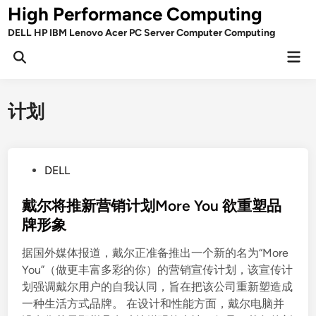
Skip
High Performance Computing
to
DELL HP IBM Lenovo Acer PC Server Computer Computing
content
Mai
Open
Men
Search
计划
P
DELL
o
s
戴尔将推新营销计划More You 欲重塑品
t
牌形象
e
据国外媒体报道，戴尔正准备推出一个新的名为“More
d
You”（做更丰富多彩的你）的营销宣传计划，该宣传计
i
划强调戴尔用户的自我认同，旨在把该公司重新塑造成
n
一种生活方式品牌。 在设计和性能方面，戴尔电脑并