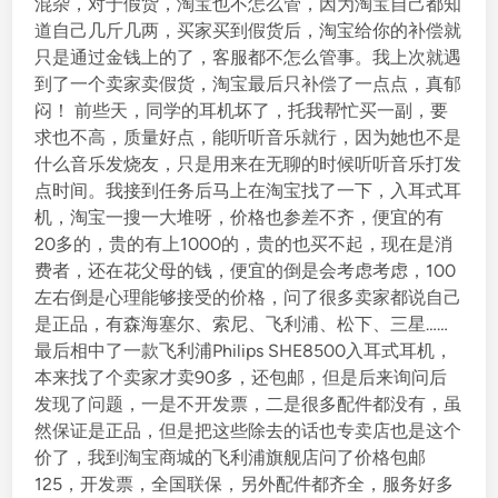
混杂，对于假货，淘宝也不怎么管，因为淘宝自己都知
道自己几斤几两，买家买到假货后，淘宝给你的补偿就
只是通过金钱上的了，客服都不怎么管事。我上次就遇
到了一个卖家卖假货，淘宝最后只补偿了一点点，真郁
闷！ 前些天，同学的耳机坏了，托我帮忙买一副，要
求也不高，质量好点，能听听音乐就行，因为她也不是
什么音乐发烧友，只是用来在无聊的时候听听音乐打发
点时间。我接到任务后马上在淘宝找了一下，入耳式耳
机，淘宝一搜一大堆呀，价格也参差不齐，便宜的有
20多的，贵的有上1000的，贵的也买不起，现在是消
费者，还在花父母的钱，便宜的倒是会考虑考虑，100
左右倒是心理能够接受的价格，问了很多卖家都说自己
是正品，有森海塞尔、索尼、飞利浦、松下、三星……
最后相中了一款飞利浦Philips SHE8500入耳式耳机，
本来找了个卖家才卖90多，还包邮，但是后来询问后
发现了问题，一是不开发票，二是很多配件都没有，虽
然保证是正品，但是把这些除去的话也专卖店也是这个
价了，我到淘宝商城的飞利浦旗舰店问了价格包邮
125，开发票，全国联保，另外配件都齐全，服务好多