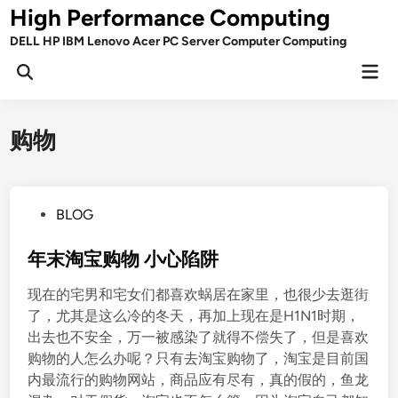
Skip
High Performance Computing
to
DELL HP IBM Lenovo Acer PC Server Computer Computing
content
Mai
Open
Men
Search
购物
P
BLOG
o
s
年末淘宝购物 小心陷阱
t
现在的宅男和宅女们都喜欢蜗居在家里，也很少去逛街
e
了，尤其是这么冷的冬天，再加上现在是H1N1时期，
d
出去也不安全，万一被感染了就得不偿失了，但是喜欢
i
购物的人怎么办呢？只有去淘宝购物了，淘宝是目前国
n
内最流行的购物网站，商品应有尽有，真的假的，鱼龙