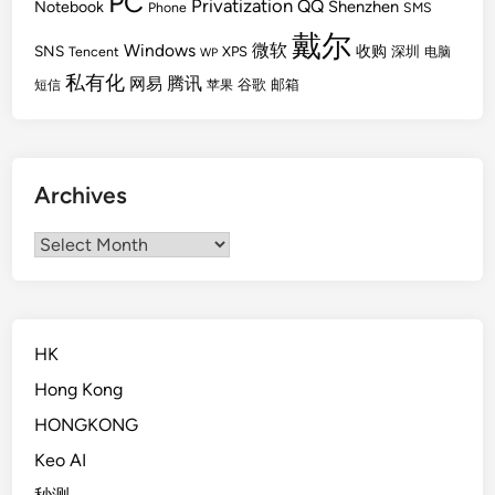
PC
Privatization
QQ
Shenzhen
Notebook
Phone
SMS
戴尔
Windows
微软
SNS
收购
Tencent
XPS
深圳
电脑
WP
私有化
腾讯
网易
谷歌
邮箱
短信
苹果
Archives
Archives
HK
Hong Kong
HONGKONG
Keo AI