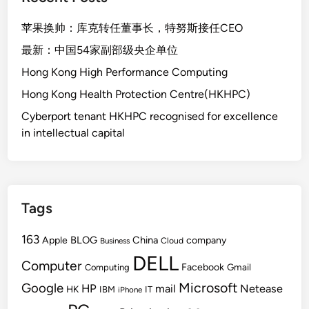
苹果换帅：库克转任董事长，特努斯接任CEO
最新：中国54家副部级央企单位
Hong Kong High Performance Computing
Hong Kong Health Protection Centre(HKHPC)
Cyberport tenant HKHPC recognised for excellence
in intellectual capital
Tags
163
BLOG
China
Apple
company
Cloud
Business
DELL
Computer
Facebook
Gmail
Computing
Microsoft
Google
HP
mail
Netease
HK
IBM
IT
iPhone