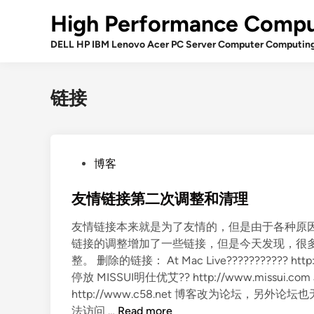
Skip
High Performance Compu
to
content
DELL HP IBM Lenovo Acer PC Server Computer Computin
链接
P
博客
o
s
友情链接第二次调整和清理
t
友情链接本来就是为了友情的，但是由于各种原
e
链接的调整增加了一些链接，但是今天发现，很
d
整。 删除的链接： At Mac Live??????????? 
i
停放 MISSUI明仕优艾?? http://www.missui
n
http://www.c58.net 博客改为论坛，另外论坛也无链
友
法访问 …
Read more