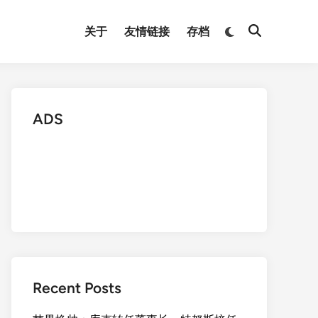
Switch
关于
友情链接
存档
Open
to
Search
dark
mode
ADS
Recent Posts