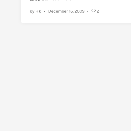
情
by
HK
•
December 16, 2009
•
2
链
接
第
二
次
调
整
和
清
理