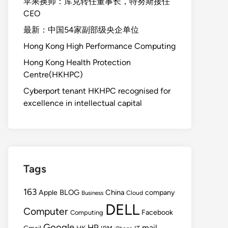
苹果换帅：库克转任董事长，特努斯接任
CEO
最新：中国54家副部级央企单位
Hong Kong High Performance Computing
Hong Kong Health Protection
Centre(HKHPC)
Cyberport tenant HKHPC recognised for
excellence in intellectual capital
Tags
163
BLOG
China
Apple
company
Cloud
Business
DELL
Computer
Facebook
Computing
Google
HP
mail