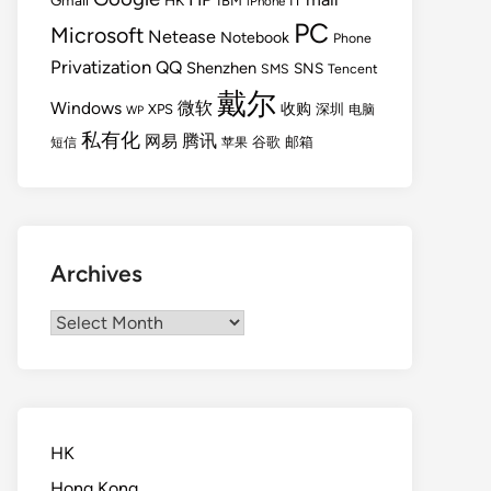
Gmail
HK
IBM
IT
iPhone
PC
Microsoft
Netease
Notebook
Phone
Privatization
QQ
Shenzhen
SNS
SMS
Tencent
戴尔
Windows
微软
收购
XPS
深圳
电脑
WP
私有化
腾讯
网易
谷歌
邮箱
短信
苹果
Archives
Archives
HK
Hong Kong