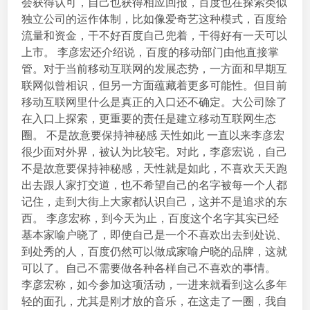
会获得认可，自己也获得相应回报，百度也在探索类似
独立公司的运作体制，比如像爱奇艺这种模式，百度给
流量和资金，干不好百度自己兜着，干得好有一天可以
上市。 李彦宏还介绍说，百度的移动部门由他直接掌
管。对于当前移动互联网的发展态势，一方面和早期互
联网似曾相识，但另一方面蕴藏着更多可能性。但目前
移动互联网里什么是真正的入口还不确定。大公司除了
在入口上探索，更重要的责任是建立移动互联网生态
圈。 不是故意要保持神秘感 天性如此 一直以来李彦宏
很少面对外界，被认为比较宅。对此，李彦宏说，自己
不是故意要保持神秘感，天性就是如此，不喜欢天天跑
出去跟人家打交道，也不希望自己的名字被每一个人都
记住，走到大街上大家都认识自己，这并不是追求的东
西。 李彦宏称，到今天为止，百度这个名字其实已经
基本家喻户晓了，即使自己是一个不喜欢出去到处说、
到处秀的人，百度仍然可以做成家喻户晓的品牌，这就
可以了。自己不需要做各种各样自己不喜欢的事情。
李彦宏称，如今参加这项活动，一进来就看到这么多年
轻的面孔，尤其是刚才放的音乐，在这走了一圈，我自