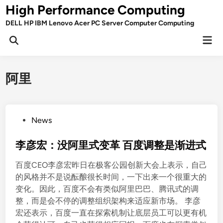
Skip
High Performance Computing
to
DELL HP IBM Lenovo Acer PC Server Computer Computing
content
Mai
Open
Men
Search
阿里
P
News
o
s
李彦宏：没阿里式变革 百度调整是渐进式
t
百度CEO李彦宏昨日在极客公园创新大会上表示，自己
e
的风格并不是说酝酿很长时间，一下出来一个很重大的
d
变化。因此，百度不会有类似阿里巴巴、腾讯式的调
i
整，而是会不停的调整组织架构来适应新市场。 李彦
n
宏还表示，百度一直在探索机制让底层员工可以更有机