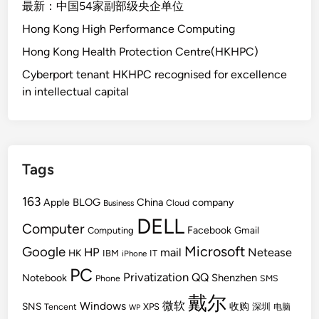
最新：中国54家副部级央企单位
Hong Kong High Performance Computing
Hong Kong Health Protection Centre(HKHPC)
Cyberport tenant HKHPC recognised for excellence
in intellectual capital
Tags
163
BLOG
China
Apple
company
Cloud
Business
DELL
Computer
Facebook
Gmail
Computing
Microsoft
Google
HP
mail
Netease
HK
IBM
IT
iPhone
PC
Privatization
QQ
Shenzhen
Notebook
Phone
SMS
戴尔
Windows
微软
SNS
收购
Tencent
XPS
深圳
电脑
WP