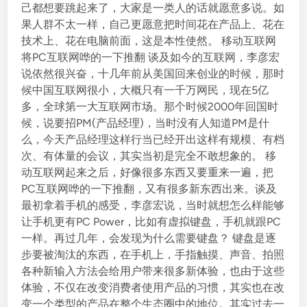
己都想要跳起来了，大家是一类人的话就愿意多说。如
果人群不太一样，自己更愿意把时间花在产品上、花在
技术上、花在电脑前面，这是本性使然。 移动互联网
将PC互联网哗的一下推翻 谈及如今的互联网，李彦宏
说依然很兴奋，十几年前从美国回来创业的时候，那时
候中国互联网很小，大概只有一千万网民，现在5亿
多，全球第一大互联网市场。那个时候2000年回国时
候，说要招PM(产品经理)，当时没有人知道PM是什
么，今天产品经理这样行当已经开出这样有规模、有档
次、有体量的会议，其实当初是完全不敢想象的。 移
动互联网起来之后，好像很多东西又要重来一遍，把
PC互联网哗的一下推翻，又有很多新东西出来。谈及
最初拿着手机的感受，李彦宏说，当时就想怎么样能够
让手机更有PC Power，比如有虚拟键盘，手机就跟PC
一样。再过几年，会发现为什么需要键盘？ 键盘是逐
步要被淘汰的东西，在手机上，手指触摸、声音、拍照
各种新输入方法会给用户带来很多新体验，也由于这些
体验，不仅在改变消费者使用产品的习惯，其实也在改
变一个类型的产品在整个生态圈中的地位。其实过去一