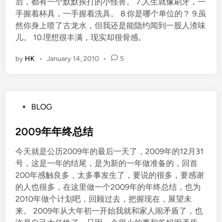
后，都有一个默默挨打的小怪兽。 7.人生就像刷牙，一
手握着杯具，一手握着洗具。 8.你是哪个单位的？ 9.虽
然你身上喷了古龙水，但我还是能隐约闻到一股人渣味
儿。 10.理想很丰满，现实却很骨感。
by
HK
•
January 14, 2010
•
5
P
BLOG
o
s
2009年年终总结
t
今天就是公历2009年的最后一天了，2009年的12月31
e
号，这是一年的结尾，是为新的一年做准备的，回首
d
200年感触良多，太多事发生了，要说的很多，要感谢
i
的人也很多，在这里做一个2009年的年终总结，也为
n
2010年做个计划吧，回顾过去，把握现在，展望未
来。 2009年从大年初一开始我就和家人闹矛盾了，也