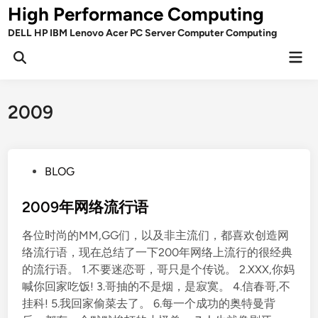
Skip
High Performance Computing
to
DELL HP IBM Lenovo Acer PC Server Computer Computing
content
Mai
Open
Men
Search
2009
P
BLOG
o
s
2009年网络流行语
t
各位时尚的MM,GG们，以及非主流们，都喜欢创造网
e
络流行语，现在总结了一下200年网络上流行的很经典
d
的流行语。 1.不要迷恋哥，哥只是个传说。 2.XXX,你妈
i
喊你回家吃饭! 3.哥抽的不是烟，是寂寞。 4.信春哥,不
n
挂科! 5.我回家偷菜去了。 6.每一个成功的奥特曼背