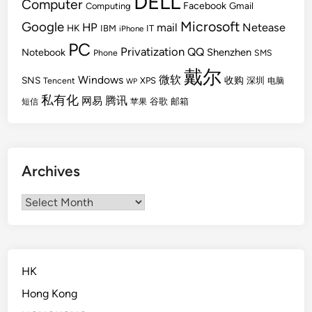
DELL
Computer
Facebook
Gmail
Computing
Microsoft
Google
HP
mail
Netease
HK
IBM
IT
iPhone
PC
Privatization
QQ
Shenzhen
Notebook
Phone
SMS
戴尔
Windows
微软
SNS
收购
Tencent
XPS
深圳
电脑
WP
私有化
腾讯
网易
谷歌
邮箱
短信
苹果
Archives
Archives
HK
Hong Kong