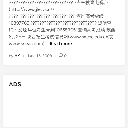
???????????????????????????? ?吉林教育电视台
(http://www.jletv.cn/)
????????????????????????????? 查询高考成绩：
16897766 ????????????????????????????? 短信查
询：发送14位考生号到106583051查询高考成绩 陕西
6月25日 陕西招生考试信息网(www.sneac.edu.cn或
2
www.sneac.com) …
Read more
0
by
HK
•
June 15, 2009
•
0
0
9
全
国
ADS
各
地
高
考
最
新
成