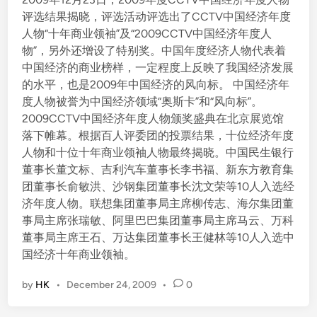
e
评选结果揭晓，评选活动评选出了CCTV中国经济年度
d
人物“十年商业领袖”及“2009CCTV中国经济年度人
i
物”，另外还增设了特别奖。中国年度经济人物代表着
n
中国经济的商业榜样，一定程度上反映了我国经济发展
的水平，也是2009年中国经济的风向标。 中国经济年
度人物被誉为中国经济领域“奥斯卡”和“风向标”。
2009CCTV中国经济年度人物颁奖盛典在北京展览馆
落下帷幕。根据百人评委团的投票结果，十位经济年度
人物和十位十年商业领袖人物最终揭晓。中国民生银行
董事长董文标、吉利汽车董事长李书福、新东方教育集
团董事长俞敏洪、沙钢集团董事长沈文荣等10人入选经
济年度人物。联想集团董事局主席柳传志、海尔集团董
事局主席张瑞敏、阿里巴巴集团董事局主席马云、万科
董事局主席王石、万达集团董事长王健林等10人入选中
国经济十年商业领袖。
by
HK
•
December 24, 2009
•
0