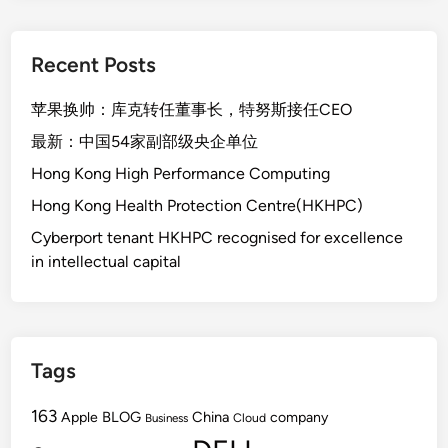
绩
查
Recent Posts
询
时
苹果换帅：库克转任董事长，特努斯接任CEO
间
及
最新：中国54家副部级央企单位
查
Hong Kong High Performance Computing
询
Hong Kong Health Protection Centre(HKHPC)
方
式
Cyberport tenant HKHPC recognised for excellence
汇
in intellectual capital
总
Tags
163
BLOG
China
Apple
company
Cloud
Business