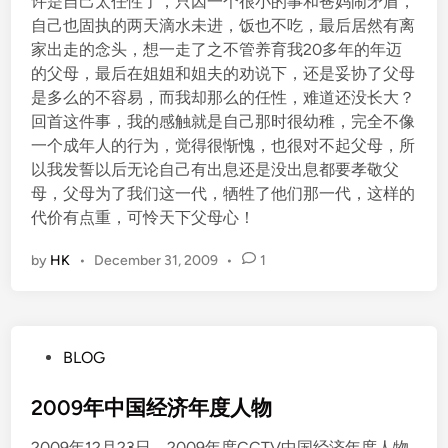
许是自己太任性了，只因一个很小的事和爸妈闹矛盾，
自己也固执的两天滴水未进，饭也不吃，最后居然有离
家出走的念头，想一走了之不管养育我20多年的年迈
的父母，最后在姐姐和姐夫的劝说下，还是妥协了父母
是多么的不容易，而我却那么的任性，难道还没长大？
回首这件事，我的感触就是自己那时很幼稚，完全不像
一个成年人的行为，觉得很惭愧，也很对不起父母，所
以我发誓以后无论自己有出息还是没出息都要孝敬父
母，父母为了我们这一代，牺牲了他们那一代，这样的
代价有点重，可怜天下父母心！
by
HK
•
December 31, 2009
•
1
P
BLOG
o
s
2009年中国经济年度人物
t
2009年12月23日，2009年度CCTV中国经济年度人物