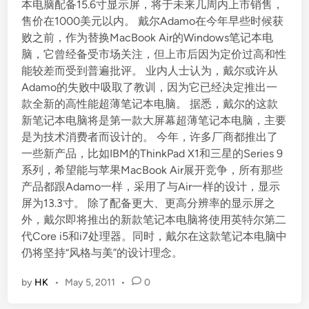
本电脑配备15.6寸显示屏，将于未来几周内上市销售，
售价在1000美元以内。 戴尔Adamo在今年早些时候获
败之前，作为替换MacBook Air的Windows笔记本电
脑，它曾经备受市场关注，但上市后因为定价过高和性
能较差而受到普遍批评。 业内人士认为，戴尔或许从
Adamo的失败中吸取了教训，因为它已经决定推出一
款全新的高性能超薄笔记本电脑。 据悉，戴尔的这款
新笔记本电脑将是第一款大屏幕超薄笔记本电脑，主要
是为技术消费者而设计的。 今年，许多厂商都推出了
一些新产品，比如IBM的ThinkPad X1和三星的Series 9
系列，希望能与苹果MacBook Air展开竞争，所有那些
产品都跟Adamo一样，采用了与Air一样的设计，显示
屏为13.3寸。 除了配备更大、更高分辨率的显示屏之
外，戴尔即将推出的新款笔记本电脑将使用英特尔第二
代Core i5和i7处理器。同时，戴尔在这款笔记本电脑中
仍将坚持“风格与美”的设计理念。
by
HK
•
May 5, 2011
•
0