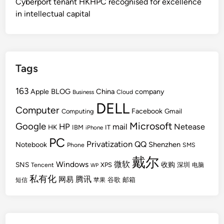
Cyberport tenant HKHPC recognised for excellence
in intellectual capital
Tags
163
BLOG
China
Apple
company
Cloud
Business
DELL
Computer
Facebook
Gmail
Computing
Microsoft
Google
HP
mail
Netease
HK
IBM
IT
iPhone
PC
Privatization
QQ
Shenzhen
Notebook
Phone
SMS
戴尔
Windows
微软
SNS
收购
Tencent
XPS
深圳
电脑
WP
私有化
腾讯
网易
谷歌
邮箱
短信
苹果