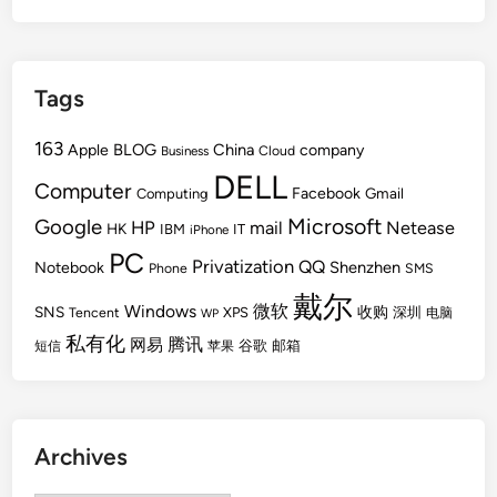
Tags
163
BLOG
China
Apple
company
Cloud
Business
DELL
Computer
Facebook
Gmail
Computing
Microsoft
Google
HP
mail
Netease
HK
IBM
IT
iPhone
PC
Privatization
QQ
Shenzhen
Notebook
Phone
SMS
戴尔
Windows
微软
SNS
收购
Tencent
XPS
深圳
电脑
WP
私有化
腾讯
网易
谷歌
邮箱
短信
苹果
Archives