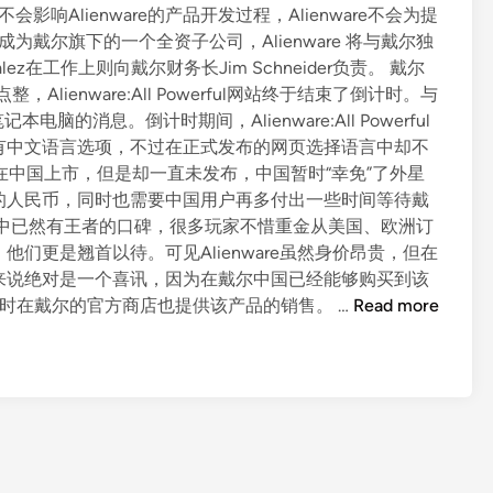
a
会影响Alienware的产品开发过程，Alienware不会为提
r
成为戴尔旗下的一个全资子公司，Alienware 将与戴尔独
e
zalez在工作上则向戴尔财务长Jim Schneider负责。 戴尔
梦
整，Alienware:All Powerful网站终于结束了倒计时。与
之
电脑的消息。倒计时期间，Alienware:All Powerful
队
选项里面有中文语言选项，不过在正式发布的网页选择语言中却不
齐
7x将在中国上市，但是却一直未发布，中国暂时“幸免”了外星
聚
的人民币，同时也需要中国用户再多付出一些时间等待戴
中
在国内发烧友中已然有王者的口碑，很多玩家不惜重金从美国、欧洲订
国
国市场，他们更是翘首以待。可见Alienware虽然身价昂贵，但在
来说绝对是一个喜讯，因为在戴尔中国已经能够购买到该
D
re同时在戴尔的官方商店也提供该产品的销售。 …
Read more
E
L
L
隆
重
推
出