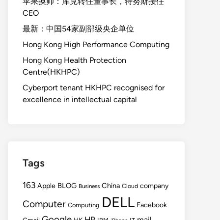
苹果换帅：库克转任董事长，特努斯接任
CEO
最新：中国54家副部级央企单位
Hong Kong High Performance Computing
Hong Kong Health Protection
Centre(HKHPC)
Cyberport tenant HKHPC recognised for
excellence in intellectual capital
Tags
163
BLOG
China
Apple
company
Cloud
Business
DELL
Computer
Facebook
Computing
Google
HP
mail