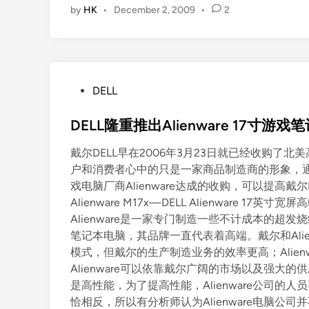
by
HK
•
December 2, 2009
•
2
P
DELL
o
s
DELL隆重推出Alienware 17寸游戏
t
戴尔DELL早在2006年3月23日就已经收购了北美
e
户和消费者心中的只是一家商品制造商的形象，通
d
戏电脑厂商Alienware达成的收购，可以提高
i
Alienware M17x—DELL Alienwar
n
Alienware是一家专门制造一些不计成本的超
笔记本电脑，其品牌一直代表着高端。戴尔和Ali
模式，但戴尔的生产制造业务的效率更高；Alienwa
Alienware可以依靠戴尔广阔的市场以及强大的供应
是高性能，为了提高性能，Alienware公司
恰相反，所以有分析师认为Alienware电脑