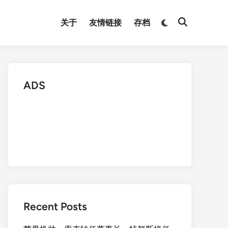
Switch
关于
友情链接
存档
Open
to
Search
dark
mode
ADS
Recent Posts