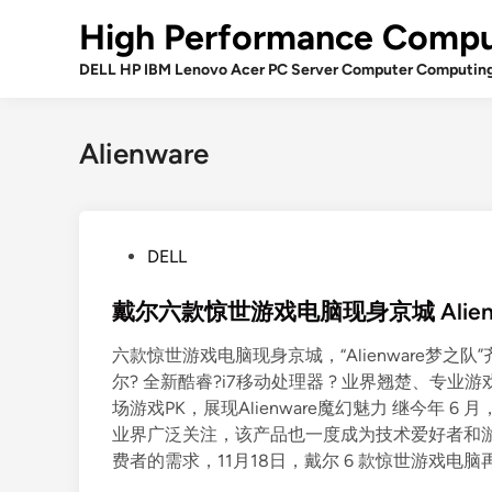
Skip
High Performance Compu
to
content
DELL HP IBM Lenovo Acer PC Server Computer Computin
Alienware
P
DELL
o
s
戴尔六款惊世游戏电脑现身京城 Alie
t
六款惊世游戏电脑现身京城，“Alienware梦之队
e
尔? 全新酷睿?i7移动处理器 ? 业界翘楚、专业
d
场游戏PK，展现Alienware魔幻魅力 继今年 6 月
i
业界广泛关注，该产品也一度成为技术爱好者和
n
费者的需求，11月18日，戴尔 6 款惊世游戏电