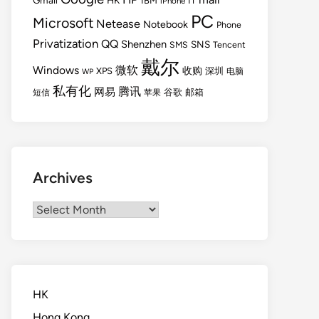
Gmail
HK
IBM
IT
iPhone
PC
Microsoft
Netease
Notebook
Phone
Privatization
QQ
Shenzhen
SNS
SMS
Tencent
戴尔
Windows
微软
收购
XPS
深圳
电脑
WP
私有化
腾讯
网易
谷歌
邮箱
短信
苹果
Archives
Archives
HK
Hong Kong