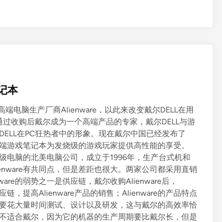
六
款
惊
世
游
戏
电
笔记本
脑
现
高端电脑生产厂商Alienware，以此来改变戴尔DELL在用
身
过收购后戴尔成为一个高端产品的专家，戴尔DELL与游
京
戴尔DELL在PC狂热者中的形象。现在戴尔中国已经发布了
城
e 17英寸宽屏高端游戏笔记本为发烧级的游戏玩家提供高性能的享受。
A
发烧级电脑的北美电脑公司，成立于1996年，生产台式机和
l
enware有共同点，但是差距也很大。两家公司都采用直销
i
re的弱势之一是供应链，戴尔收购Alienware后，
e
链，提高Alienware产品的销售；Alienware的产品特点
n
的人员要花大量时间测试、设计以及研发，这与戴尔的高效率恰
w
公司并不适合戴尔，因为它的机器的生产周期要比戴尔长，但是