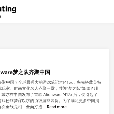
ting
g
nware梦之队齐聚中国
”齐聚中国 ? 全球最强大的游戏笔记本M15x，率先搭载英特
游戏玩家、时尚文化名人齐聚一堂，共迎“梦之队”降临 ? 现
，戴尔在中国发布了首款 Alienware M17x 后，便引起了
游戏粉丝梦寐以求的顶级游戏装备。为了满足更多中国消
戴
脑再次全线亮相，全面打造 …
Read more
尔