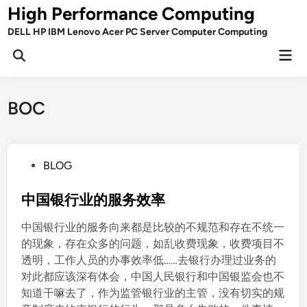
Skip
High Performance Computing
to
DELL HP IBM Lenovo Acer PC Server Computer Computing
content
Mai
Open
Men
Search
BOC
P
BLOG
o
s
中国银行业的服务效率
t
中国银行业的服务向来都是比较的不规范和存在不统一
e
的现象，存在众多的问题，如乱收费现象，收费项目不
d
透明，工作人员的办事效率低……去银行办理过业务的
i
对此都应该深有体会，中国人民银行和中国银监会也不
n
知道干嘛去了，作为监管银行业的主管，没有切实的规