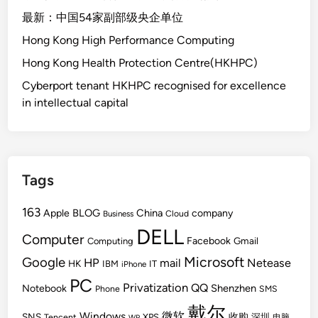
最新：中国54家副部级央企单位
Hong Kong High Performance Computing
Hong Kong Health Protection Centre(HKHPC)
Cyberport tenant HKHPC recognised for excellence
in intellectual capital
Tags
163
BLOG
China
Apple
company
Cloud
Business
DELL
Computer
Facebook
Gmail
Computing
Microsoft
Google
HP
mail
Netease
HK
IBM
IT
iPhone
PC
Privatization
QQ
Shenzhen
Notebook
Phone
SMS
戴尔
Windows
微软
SNS
收购
Tencent
XPS
深圳
电脑
WP