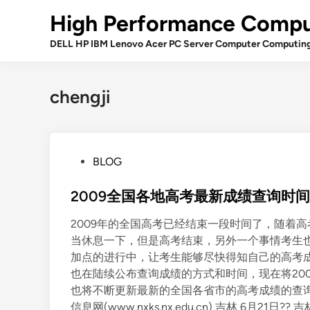
Skip
High Performance Compu
to
content
DELL HP IBM Lenovo Acer PC Server Computer Computin
chengji
P
BLOG
o
s
2009全国各地高考最新成绩查询时
t
2009年的全国高考已经结束一段时间了，随着
e
当休息一下，但是高考结束，另外一个事情考生
d
加点的进行中，让考生能够尽快得知自己的高考
i
也在陆续公布查询成绩的方式和时间，现在将20
n
也将不断更新最新的全国各省市的高考成绩的查询时
信息网(www.nxks.nx.edu.cn) 吉林 6月21日?? 吉