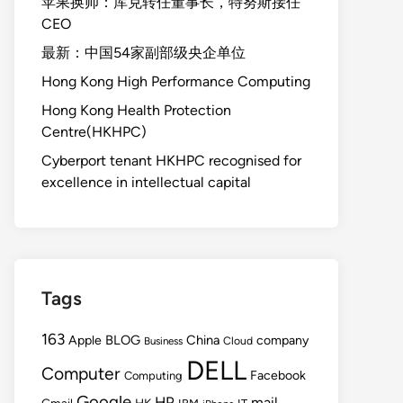
苹果换帅：库克转任董事长，特努斯接任
CEO
最新：中国54家副部级央企单位
Hong Kong High Performance Computing
Hong Kong Health Protection
Centre(HKHPC)
Cyberport tenant HKHPC recognised for
excellence in intellectual capital
Tags
163
BLOG
China
Apple
company
Cloud
Business
DELL
Computer
Facebook
Computing
Google
HP
mail