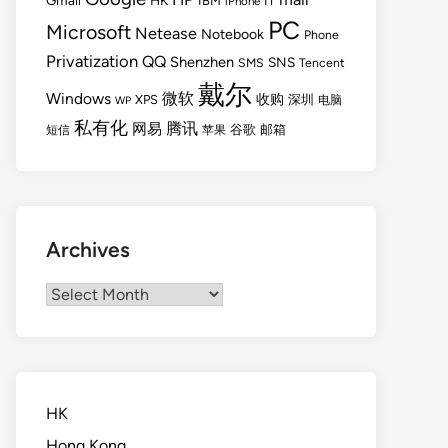
Gmail
HK
IBM
IT
iPhone
PC
Microsoft
Netease
Notebook
Phone
Privatization
QQ
Shenzhen
SNS
SMS
Tencent
戴尔
Windows
微软
收购
XPS
深圳
电脑
WP
私有化
腾讯
网易
谷歌
邮箱
短信
苹果
Archives
Archives
HK
Hong Kong