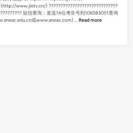
p://www.jletv.cn/) ?????????????????????????????
???????????? 短信查询：发送14位考生号到106583051查询
2
c.edu.cn或www.sneac.com) …
Read more
0
0
9
全
国
各
地
高
考
最
新
成
绩
查
询