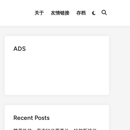
Switch
关于
友情链接
存档
Open
to
Search
dark
mode
ADS
Recent Posts