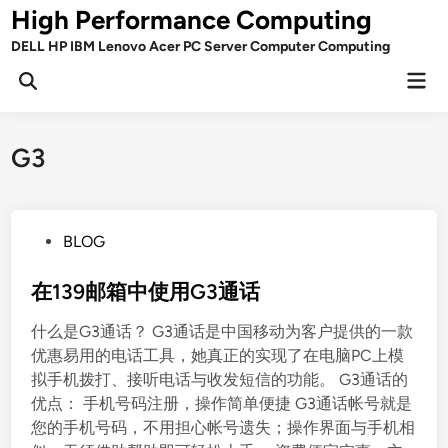
Skip
High Performance Computing
to
DELL HP IBM Lenovo Acer PC Server Computer Computing
content
Mai
Open
Men
Search
G3
P
BLOG
o
s
在139邮箱中使用G3通话
t
什么是G3通话？ G3通话是中国移动为客户提供的一款
e
优惠易用的电话工具，她真正的实现了在电脑PC上模
d
拟手机拨打、接听电话与收发短信的功能。 G3通话的
i
优点： 手机号码注册，操作简单便捷 G3通话帐号就是
n
您的手机号码，不用担心帐号遗失；操作界面与手机相