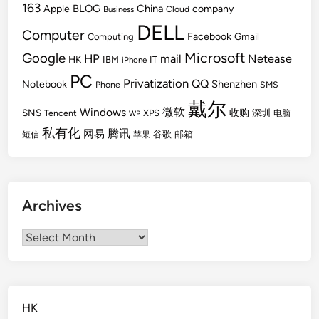
163
BLOG
China
Apple
company
Cloud
Business
DELL
Computer
Facebook
Gmail
Computing
Microsoft
Google
HP
mail
Netease
HK
IBM
IT
iPhone
PC
Privatization
QQ
Shenzhen
Notebook
Phone
SMS
戴尔
Windows
微软
SNS
收购
Tencent
XPS
深圳
电脑
WP
私有化
腾讯
网易
谷歌
邮箱
短信
苹果
Archives
Archives
HK