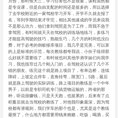
月份，那时候大三，学习任务也不是很重，课程虽然都
是专业课，但是自由支配的时间还是挺多的，所以选择
了去学校附近的一家驾校学习开车，开学不久就去报了
名，等到学期结束才学完，相比其他速成的学员来说我
不是那么功力，他们拿到驾照是为了工作，而我不急于
拿驾照，有时间就天天在驾校的训练场地练习，多练习
才能提高驾驶的技巧，熟能生巧，几个月的时间也没白
费，对于必考的倒桩移库项目，我几乎是完美，可以算
的上是标准的示范，每次教练都夸我说，小伙子练得那
么好就不需要练了，有时候也叫其他学弟学妹们向我学
习，我也指导过几个刚入门的，在驾校还认识了几个不
错的朋友。练完这个就是路上项目了，有单边桥，连续
障碍，上坡定点停车，直角转弯，限宽门，S路，最后
就是路上驾驶的实际训练，路上项目的教练是一个中年
男子，以前是专职司机专门搞货物运输的，跨省的那
种，听说很赚钱，只是天天跑，也挺累的，后来有了点
积蓄后就去当驾校的教练了，对他我印象最深，因为驾
校都有潜规则，我们学车的那个也是，尤其是这个教练
最抠了，什么地方都需要用钱来贿赂，吃饭，喝酒，买