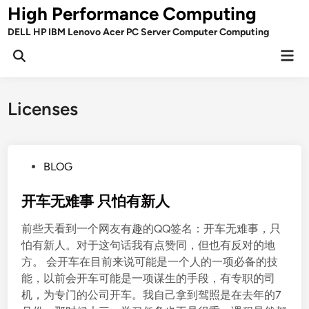
Skip
High Performance Computing
to
DELL HP IBM Lenovo Acer PC Server Computer Computing
content
Mai
Open
Men
Search
Licenses
P
BLOG
o
s
开车无难事 只怕有新人
t
前些天看到一个网友有趣的QQ签名：开车无难事，只
e
怕有新人。对于这句话我有点赞同，但也有反对的地
d
方。 会开车在目前来说可能是一个人的一项必备的技
i
能，以前会开车可能是一项谋生的手段，有专职的司
n
机，为专门的公司开车。我自己拿到驾照是在去年的7