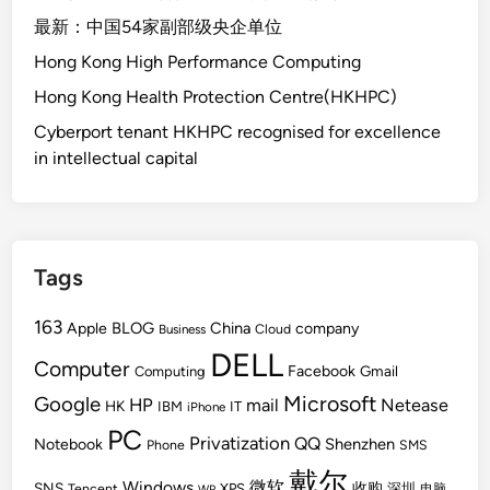
最新：中国54家副部级央企单位
Hong Kong High Performance Computing
Hong Kong Health Protection Centre(HKHPC)
Cyberport tenant HKHPC recognised for excellence
in intellectual capital
Tags
163
BLOG
China
Apple
company
Cloud
Business
DELL
Computer
Facebook
Gmail
Computing
Microsoft
Google
HP
mail
Netease
HK
IBM
IT
iPhone
PC
Privatization
QQ
Shenzhen
Notebook
Phone
SMS
戴尔
Windows
微软
SNS
收购
Tencent
XPS
深圳
电脑
WP