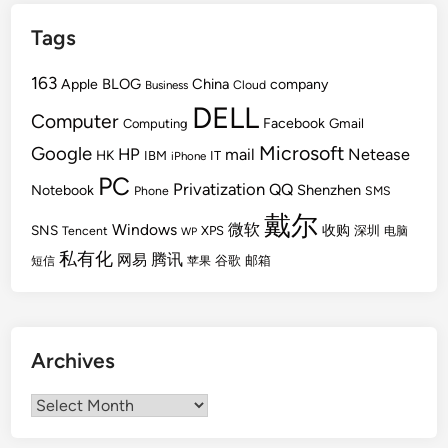
Tags
163
BLOG
China
Apple
company
Cloud
Business
DELL
Computer
Facebook
Gmail
Computing
Microsoft
Google
HP
mail
Netease
HK
IBM
IT
iPhone
PC
Privatization
QQ
Shenzhen
Notebook
Phone
SMS
戴尔
Windows
微软
SNS
收购
Tencent
XPS
深圳
电脑
WP
私有化
腾讯
网易
谷歌
邮箱
短信
苹果
Archives
Archives