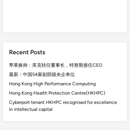
Recent Posts
苹果换帅：库克转任董事长，特努斯接任CEO
最新：中国54家副部级央企单位
Hong Kong High Performance Computing
Hong Kong Health Protection Centre(HKHPC)
Cyberport tenant HKHPC recognised for excellence
in intellectual capital