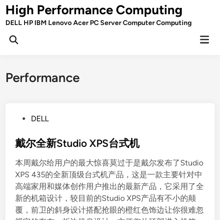
Skip
High Performance Computing
to
DELL HP IBM Lenovo Acer PC Server Computer Computing
content
Mai
Open
Men
Search
Performance
P
DELL
o
s
戴尔全新Studio XPS台式机
t
本周戴尔给用户的最大惊喜莫过于是戴尔发布了Studio
e
XPS 435的全新顶级台式机产品，这是一款主要针对中
d
高端家用和媒体创作用户推出的最新产品，它采用了全
i
新的机箱设计，较目前的Studio XPS产品有不小的颠
n
覆，前卫的斜身设计搭配抢眼的橙红色饰边让你很难忽