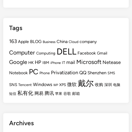
Tags
163
BLOG
China
Apple
company
Cloud
Business
DELL
Computer
Facebook
Gmail
Computing
Microsoft
Google
HP
mail
Netease
HK
IBM
IT
iPhone
PC
Privatization
QQ
Shenzhen
Notebook
Phone
SMS
戴尔
Windows
微软
SNS
收购
Tencent
XPS
深圳
电脑
WP
私有化
腾讯
网易
谷歌
邮箱
短信
苹果
Archives