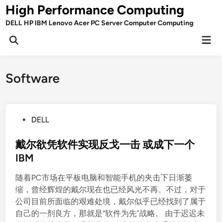
Skip
High Performance Computing
to
DELL HP IBM Lenovo Acer PC Server Computer Computing
content
Mai
Open
Men
Search
Software
P
DELL
o
s
戴尔欲凭软件实现反戈一击 或成下一个
t
IBM
e
随着PC市场在平板电脑和智能手机的夹击下日渐萎
d
缩，曾经辉煌的戴尔现在也已经风光不再。不过，对于
i
公司目前所面临的艰难处境，戴尔似乎已经找到了属于
n
自己的一剂良方，那就是“软件为先”战略。 由于迟迟未