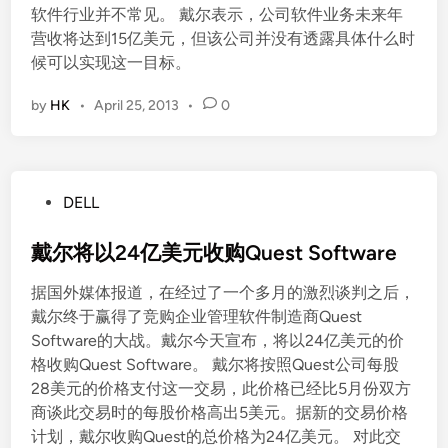
软件行业并不常见。 戴尔表示，公司软件业务未来年
营收将达到15亿美元，但该公司并没有透露具体什么时
候可以实现这一目标。
by
HK
•
April 25, 2013
•
0
P
DELL
o
s
戴尔将以24亿美元收购Quest Software
t
据国外媒体报道，在经过了一个多月的激烈谈判之后，
e
戴尔终于赢得了竞购企业管理软件制造商Quest
d
Software的大战。戴尔今天宣布，将以24亿美元的价
i
格收购Quest Software。 戴尔将按照Quest公司每股
n
28美元的价格支付这一交易，此价格已经比5月份双方
商谈此交易时的每股价格高出5美元。据新的交易价格
计划，戴尔收购Quest的总价格为24亿美元。 对此交