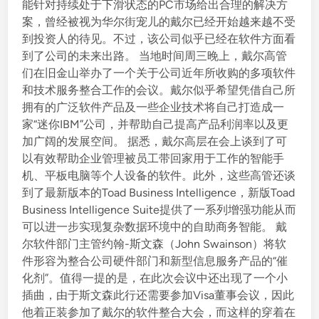
能针对持续处于下滑状态的PC市场给出合理的解决方
案，曾经被视为华尔街宠儿的戴尔已经开始越来越不受
到投资人的待见。不过，该公司似乎已经在软件方面看
到了公司的未来出路。 当地时间周三晚上，戴尔高管
们在旧金山举办了一个关于公司近年所收购的多项软件
和技术服务整合工作的会议。戴尔似乎希望凭借自己所
拥有的广泛软件产品及一些企业技术将自己打造成一
家“迷你IBM”公司，并帮助自己提高产品利润率以及更
加广阔的发展空间。 据悉，戴尔高层在会上谈到了可
以有效帮助企业管理被员工带回家用于工作的智能手
机、平板电脑等个人设备的软件。此外，这些高管还谈
到了最新版本的Toad Business Intelligence，新版Toad
Business Intelligence Suite提供了一系列增强功能从而
可以进一步实现复杂数据环境中的自助商务智能。 戴
尔软件部门主管约翰-斯文森（John Swainson）将软
件形容为整合公司硬件部门和新型信息服务产品的“催
化剂”。值得一提的是，在此次会议中还出现了一个小
插曲，由于斯文森此行还需要参加Visa董事会议，因此
他着正装参加了戴尔的软件整合大会，而这样的穿着在