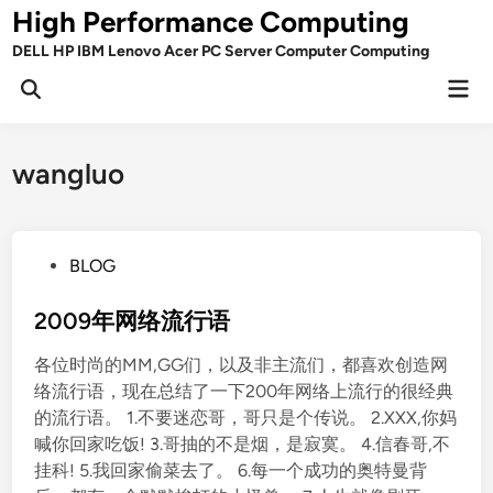
Skip
High Performance Computing
to
DELL HP IBM Lenovo Acer PC Server Computer Computing
content
Mai
Open
Men
Search
wangluo
P
BLOG
o
s
2009年网络流行语
t
各位时尚的MM,GG们，以及非主流们，都喜欢创造网
e
络流行语，现在总结了一下200年网络上流行的很经典
d
的流行语。 1.不要迷恋哥，哥只是个传说。 2.XXX,你妈
i
喊你回家吃饭! 3.哥抽的不是烟，是寂寞。 4.信春哥,不
n
挂科! 5.我回家偷菜去了。 6.每一个成功的奥特曼背