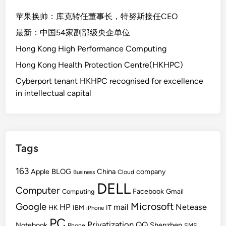
苹果换帅：库克转任董事长，特努斯接任CEO
最新：中国54家副部级央企单位
Hong Kong High Performance Computing
Hong Kong Health Protection Centre(HKHPC)
Cyberport tenant HKHPC recognised for excellence
in intellectual capital
Tags
163
BLOG
China
Apple
company
Cloud
Business
DELL
Computer
Facebook
Gmail
Computing
Microsoft
Google
HP
mail
Netease
HK
IBM
IT
iPhone
PC
Privatization
QQ
Shenzhen
Notebook
Phone
SMS