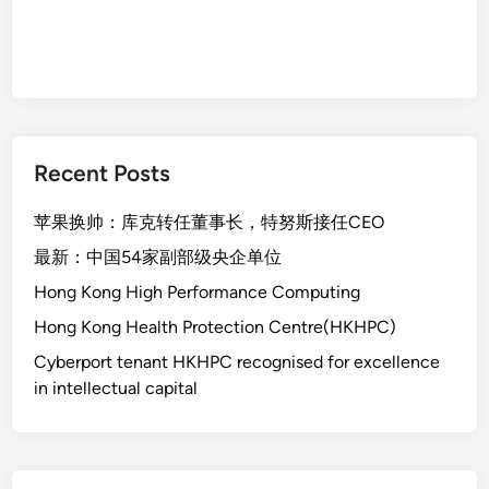
Recent Posts
苹果换帅：库克转任董事长，特努斯接任CEO
最新：中国54家副部级央企单位
Hong Kong High Performance Computing
Hong Kong Health Protection Centre(HKHPC)
Cyberport tenant HKHPC recognised for excellence
in intellectual capital