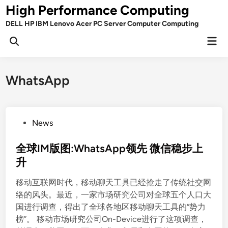
Skip
High Performance Computing
to
DELL HP IBM Lenovo Acer PC Server Computer Computing
content
Mai
Open
Men
Search
WhatsApp
P
News
o
s
全球IM版图:WhatsApp领先 微信稳步上
t
升
e
移动互联网时代，移动聊天工具已经抢走了传统社交网
d
络的风头。最近，一家市场研究公司对全球五个人口大
i
国进行调查，得出了全球各地区移动聊天工具的“势力
n
榜”。 移动市场研究公司On-Device进行了这项调查，