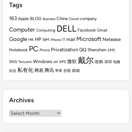
Tags
163
BLOG
China
Apple
company
Cloud
Business
DELL
Computer
Facebook
Gmail
Computing
Microsoft
Google
HP
mail
Netease
HK
IBM
IT
iPhone
PC
Privatization
QQ
Shenzhen
Notebook
Phone
SMS
戴尔
Windows
微软
SNS
收购
Tencent
XPS
深圳
电脑
WP
私有化
腾讯
网易
谷歌
邮箱
短信
苹果
Archives
Archives