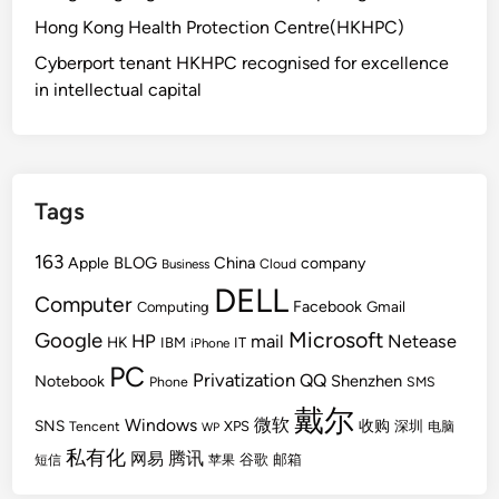
Hong Kong Health Protection Centre(HKHPC)
Cyberport tenant HKHPC recognised for excellence
in intellectual capital
Tags
163
BLOG
China
Apple
company
Cloud
Business
DELL
Computer
Facebook
Gmail
Computing
Microsoft
Google
HP
mail
Netease
HK
IBM
IT
iPhone
PC
Privatization
QQ
Shenzhen
Notebook
Phone
SMS
戴尔
Windows
微软
SNS
收购
Tencent
XPS
深圳
电脑
WP
私有化
腾讯
网易
谷歌
邮箱
短信
苹果