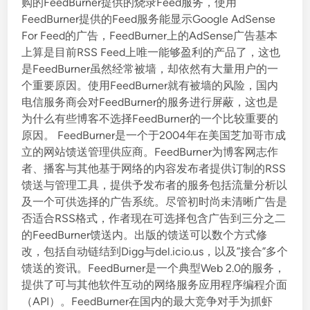
购的FeedBurner提供的烧录Feed服务，使用
FeedBurner提供的Feed服务能显示Google AdSense
For Feed的广告，FeedBurner上的AdSense广告基本
上算是目前RSS Feed上唯一能够盈利的产品了，这也
是FeedBurner虽然经常被墙，却依然有大量用户的一
个重要原因。使用FeedBurner就有被墙的风险，国内
电信服务商会对FeedBurner的服务进行屏蔽，这也是
为什么有些博客不选择FeedBurner的一个比较重要的
原因。 FeedBurner是一个于2004年在美国芝加哥市成
立的网站馈送管理供应商。FeedBurner为博客网志作
者、播客与其他基于网络的内容发布者提供订制的RSS
馈送与管理工具，提供予发布者的服务包括流量分析以
及一个可供选择的广告系统。尽管初时尚未清晰广告是
否适合RSS格式，作者现在可选择包含广告到三分之二
的FeedBurner馈送内。出版的馈送可以数个方式修
改，包括自动链结到Digg与del.icio.us，以及”接合”多个
馈送的资讯。FeedBurner是一个典型Web 2.0的服务，
提供了可与其他软件互动的网络服务应用程序编程介面
（API）。FeedBurner在国内的最大竞争对手为抓虾