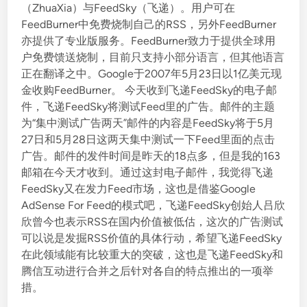
（ZhuaXia）与FeedSky（飞递）。用户可在
FeedBurner中免费烧制自己的RSS，另外FeedBurner
亦提供了专业版服务。FeedBurner致力于提供全球用
户免费馈送烧制，目前只支持小部分语言，但其他语言
正在翻译之中。Google于2007年5月23日以1亿美元现
金收购FeedBurner。 今天收到飞递FeedSky的电子邮
件，飞递FeedSky将测试Feed里的广告。邮件的主题
为“集中测试广告两天”邮件的内容是FeedSky将于5月
27日和5月28日这两天集中测试一下Feed里面的点击
广告。邮件的发件时间是昨天的18点多，但是我的163
邮箱在今天才收到。通过这封电子邮件，我觉得飞递
FeedSky又在发力Feed市场，这也是借鉴Google
AdSense For Feed的模式吧，飞递FeedSky创始人吕欣
欣曾今也表示RSS在国内价值被低估，这次的广告测试
可以说是发掘RSS价值的具体行动，希望飞递FeedSky
在此领域能有比较重大的突破，这也是飞递FeedSky和
腾信互动进行合并之后针对各自的特点推出的一项举
措。