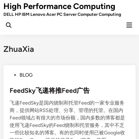
Skip
High Performance Computing
to
DELL HP IBM Lenovo Acer PC Server Computer Computing
content
Mai
Open
Men
Search
ZhuaXia
P
BLOG
o
s
FeedSky飞递将推Feed广告
t
飞递FeedSky是国内烧制和托管Feed的一家专业服务
e
商，提供网站RSS处理、分享、管理的托管。在国内
d
Feed领域占有很大的市场份额，国内多数的博客都是
i
使用飞递FeedSky的Feed烧制和托管服务，其中不乏
n
一些比较知名的博客。有的也同时使用已被Google收