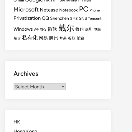
Gmail
HK
IBM
IT
iPhone
PC
Microsoft
Netease
Notebook
Phone
Privatization
QQ
Shenzhen
SNS
SMS
Tencent
戴尔
Windows
微软
收购
XPS
深圳
电脑
WP
私有化
腾讯
网易
谷歌
邮箱
短信
苹果
Archives
Archives
HK
Hong Kong