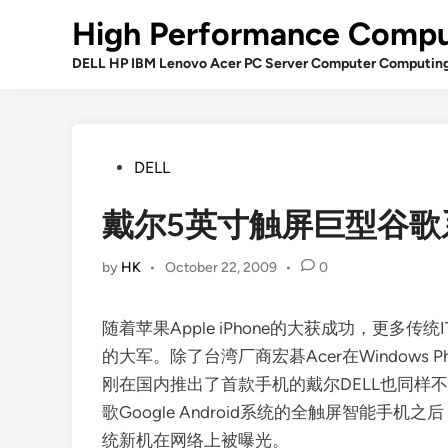
Skip
High Performance Compu
to
content
DELL HP IBM Lenovo Acer PC Server Computer Computin
Posted
DELL
in
戴尔5英寸触屏巨型谷歌
by
HK
•
October 22, 2009
•
0
随着苹果Apple iPhone的大获成功，更多
的大军。除了台湾厂商宏碁Acer在Windows 
刚在国内推出了首款手机的戴尔DELL也同样
歌Google Android系统的全触屏智能手机之后，
统新机在网络上被曝光。