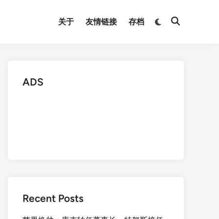
Switch
关于
友情链接
存档
Open
to
Search
dark
mode
ADS
Recent Posts