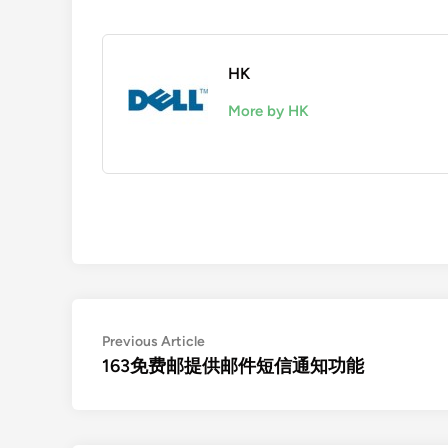
HK
More by HK
Post
Previous
Previous Article
article:
163免费邮提供邮件短信通知功能
navigation