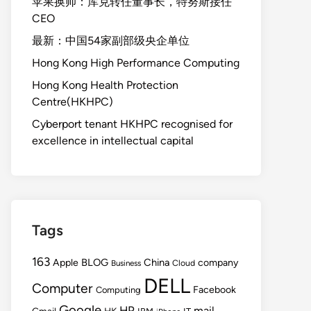
苹果换帅：库克转任董事长，特努斯接任
CEO
最新：中国54家副部级央企单位
Hong Kong High Performance Computing
Hong Kong Health Protection
Centre(HKHPC)
Cyberport tenant HKHPC recognised for
excellence in intellectual capital
Tags
163
BLOG
China
Apple
company
Cloud
Business
DELL
Computer
Facebook
Computing
Google
HP
mail