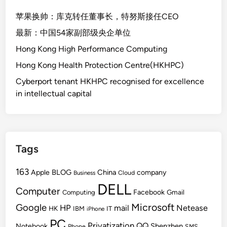
苹果换帅：库克转任董事长，特努斯接任CEO
最新：中国54家副部级央企单位
Hong Kong High Performance Computing
Hong Kong Health Protection Centre(HKHPC)
Cyberport tenant HKHPC recognised for excellence
in intellectual capital
Tags
163
BLOG
China
Apple
company
Cloud
Business
DELL
Computer
Facebook
Gmail
Computing
Microsoft
Google
HP
mail
Netease
HK
IBM
IT
iPhone
PC
Privatization
QQ
Shenzhen
Notebook
Phone
SMS