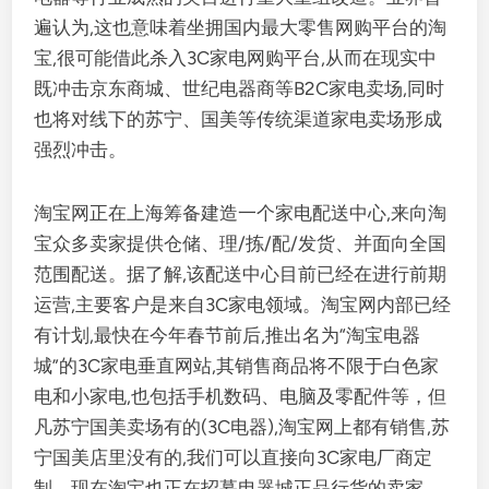
遍认为,这也意味着坐拥国内最大零售网购平台的淘
宝,很可能借此杀入3C家电网购平台,从而在现实中
既冲击京东商城、世纪电器商等B2C家电卖场,同时
也将对线下的苏宁、国美等传统渠道家电卖场形成
强烈冲击。
淘宝网正在上海筹备建造一个家电配送中心,来向淘
宝众多卖家提供仓储、理/拣/配/发货、并面向全国
范围配送。据了解,该配送中心目前已经在进行前期
运营,主要客户是来自3C家电领域。淘宝网内部已经
有计划,最快在今年春节前后,推出名为“淘宝电器
城”的3C家电垂直网站,其销售商品将不限于白色家
电和小家电,也包括手机数码、电脑及零配件等，但
凡苏宁国美卖场有的(3C电器),淘宝网上都有销售,苏
宁国美店里没有的,我们可以直接向3C家电厂商定
制。现在淘宝也正在招募电器城正品行货的卖家，