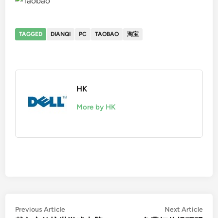
TAGGED
DIANQI
PC
TAOBAO
淘宝
HK
More by HK
Post
Previous
Nex
Previous Article
Next Article