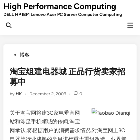
Skip
High Performance Computing
to
DELL HP IBM Lenovo Acer PC Server Computer Computing
content
Mai
Open
Men
Search
Posted
博客
in
淘宝组建电器城 正品行货卖家招
募中
by
HK
•
December 2, 2009
•
0
关于淘宝网将建3C家电垂直网
站和涉足手机领域的传闻,淘宝
网承认,将根据用户的消费需求情况,对淘宝网上3C
电器等行业成熟的类目进行重大重组改造。业界普