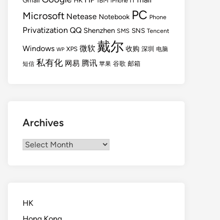
Gmail
HK
IBM
IT
iPhone
PC
Microsoft
Netease
Notebook
Phone
Privatization
QQ
Shenzhen
SNS
SMS
Tencent
戴尔
Windows
微软
收购
XPS
深圳
电脑
WP
私有化
腾讯
网易
谷歌
邮箱
短信
苹果
Archives
Archives
HK
Hong Kong