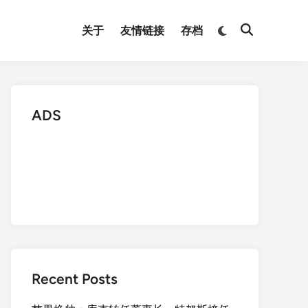
Switch
关于
友情链接
存档
Open
to
Search
dark
mode
ADS
Recent Posts