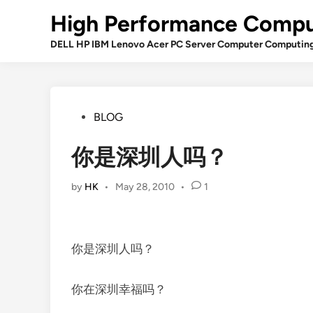
Skip
High Performance Compu
to
content
DELL HP IBM Lenovo Acer PC Server Computer Computin
Posted
BLOG
in
你是深圳人吗？
by
HK
•
May 28, 2010
•
1
你是深圳人吗？
你在深圳幸福吗？