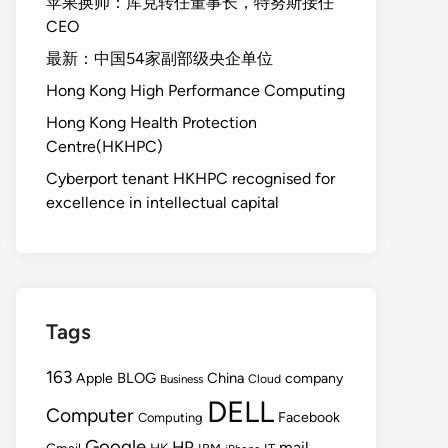
苹果换帅：库克转任董事长，特努斯接任
CEO
最新：中国54家副部级央企单位
Hong Kong High Performance Computing
Hong Kong Health Protection
Centre(HKHPC)
Cyberport tenant HKHPC recognised for
excellence in intellectual capital
Tags
163
BLOG
China
Apple
company
Cloud
Business
DELL
Computer
Facebook
Computing
Google
HP
mail