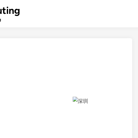
ting
g