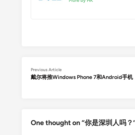
More by HK
Post
Previous
Previous Article
article:
戴尔将推Windows Phone 7和Android手机
navigation
One thought on “
你是深圳人吗？