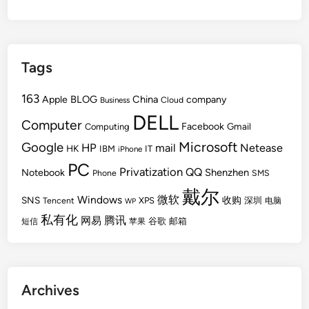
Tags
163
BLOG
China
Apple
company
Cloud
Business
DELL
Computer
Facebook
Gmail
Computing
Microsoft
Google
HP
mail
Netease
HK
IBM
IT
iPhone
PC
Privatization
QQ
Shenzhen
Notebook
Phone
SMS
戴尔
Windows
微软
SNS
收购
Tencent
XPS
深圳
电脑
WP
私有化
腾讯
网易
谷歌
邮箱
短信
苹果
Archives