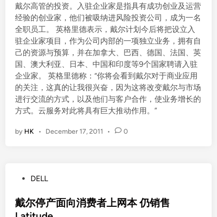
戴尔高管的投资。入驻企业家是指具有成功创业及运营
经验的创业家，他们被吸纳进风险投资公司，成为一名
全职员工。 英格里德表示，戴尔计划今后将把设立入
驻企业家项目，作为公司内部的一项独立业务，拥有自
己的资源与预算，并在加拿大、巴西、德国、法国、英
国、澳大利亚、日本、中国和印度等9个国家聘请入驻
企业家。 英格里德称：“你将会看到戴尔对于商业应用
的关注，这真的让我很兴奋，因为这将改变戴尔与市场
进行交流的方式，以及他们与客户合作，使业务增长的
方式。云服务对此将具有巨大推动作用。”
by
HK
•
December 17, 2011
•
0
P
DELL
o
s
戴尔停产面向消费者上网本 仍销售
t
Latitude