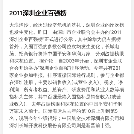
o
s
2011深圳企业百强榜
t
大浪淘沙，经历过经济危机的洗礼，深圳企业的座次榜
e
也发生变化。昨日，由深圳市企业联合会主办的“2011
d
深圳企业百强榜”正式进行公示，其中除华为仍占据榜
i
首外，入围百强的多数公司位次均发生变化，长城电
n
脑、招商银行挤掉中国平安和华润万家，分别占据榜眼
和探花位置。 据介绍，自2003年开始，深圳市企业联
合会开始举办“深圳企业百强”排序活动。今年共有281
家企业参加申报。排序遵循国际通行规则，参与企业都
在深圳注册，主要以销售收入(或营业收入)、税收、净
利润、所有者权益、总资产、研发费用和从业人数等项
指标为主体，其中百强最终入围指标是销售收入(或营
业收入)。 去年占据榜眼和探花位置的中国平安和华润
万家未入前十。国际海运从去年的第10名上升到第5
名，说明今年业绩很好；中国航空技术深圳有限公司和
深圳长城开发科技股份有限公司则是新晋前十强。