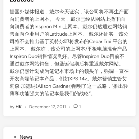
e
据国外媒体报道，戴尔今天证实，该公司将不再生产面
d
向消费者的上网本。 今天，戴尔已经从网站上撤下面
i
向消费者的Inspiron Mini上网本。戴尔仍然通过网站销
n
售面向企业用户的Latitude上网本。 戴尔还证实，该公
司将不会推出基于英特尔即将发布的Cedar Trail平台的
上网本。 戴尔称，该公司的上网本/平板电脑混合产品
Inspiron Duo销售情况良好。尽管Inspiron Duo目前不
通过戴尔网站销售，但圣诞假期后将重返戴尔网站。
戴尔仍然计划成为笔记本市场上的领头羊，强调一直在
开发高端笔记本产品，例如XPS 14z。戴尔营销主管艾
莉森·加德纳(Alison Gardner)阐明了这一战略，“推出轻
薄和功能强大的笔记本是我们的战略”。
by
HK
•
December 17, 2011
•
1
P
News