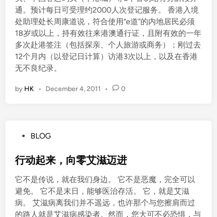
通。预计每日可受理约2000人次登记服务。 香港入境
处助理处长周康道说，符合使用“e道”的内地居民必须
18岁或以上，持有效往来港澳通行证，且附有效的一年
多次赴港签注（包括探亲、个人旅游或商务）；刚过去
12个月内（以登记日计算）访港3次以上，以及在香港
无不良纪录。
by
HK
•
December 4, 2011
•
0
P
BLOG
o
s
行动起来，向零艾滋迈进
t
它不是传说，就在我们身边。 它不是恶魔，完全可以
e
避免。 它不是末日，能够医治存活。 它，就是艾滋
d
病。 艾滋病离我们并不遥远，也许那个与您擦肩而过
i
的路人就是艾滋病感染者。然而，您大可不必恐惧，与
n