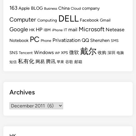
163
BLOG
China
Apple
company
Cloud
Business
DELL
Computer
Facebook
Gmail
Computing
Microsoft
Google
HP
mail
Netease
HK
IBM
IT
iPhone
PC
Privatization
QQ
Shenzhen
Notebook
Phone
SMS
戴尔
Windows
微软
SNS
收购
Tencent
XPS
深圳
电脑
WP
私有化
腾讯
网易
谷歌
邮箱
短信
苹果
Archives
Archives
HK