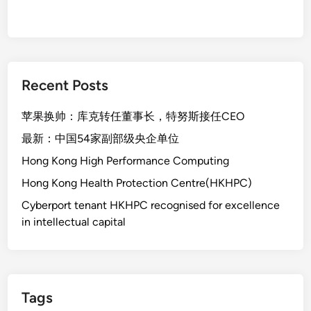
Recent Posts
苹果换帅：库克转任董事长，特努斯接任CEO
最新：中国54家副部级央企单位
Hong Kong High Performance Computing
Hong Kong Health Protection Centre(HKHPC)
Cyberport tenant HKHPC recognised for excellence
in intellectual capital
Tags