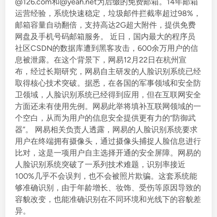
@126.com和@yeah.net为后缀的免费邮箱。14年邮箱
运营经验，系统快速稳定，垃圾邮件拦截率超过98%，
邮箱容量自动翻倍，支持高达2G超大附件，提供免费
网盘及手机号码邮箱服务。 近日，国内最大的程序员
社区CSDN的数据库遭到黑客攻击，600余万用户的信
息被泄露。在这个背景下，网易12月22日在杭州宣
布，经过长期研究，网易自主研发的人脸识别系统已经
取得核心技术突破。据悉，在各国的军事领域和安全防
卫领域，人脸识别系统已经得到应用，但在互联网安全
方面还未有使用先例。网易此举将填补互联网领域的一
个空白，从而为用户的信息安全提供更有力的“防御武
器”。 网易相关负责人透露，网易的人脸识别系统要求
用户在终端拥有摄像头，通过摄像头捕捉人脸信息进行
比对，这是一项用户自主选择开通的安全屏障。网易的
人脸识别系统突破了一系列技术难题，识别率接近
100%几乎不会误判，也不会被照片欺骗。这套系统能
够准确识别，由于年龄增长、妆饰、受伤等原因导致的
容貌改变，也能准确识别在不同环境和光线下的容貌差
异。