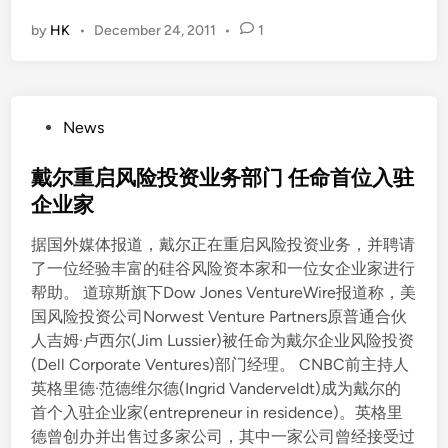
by
HK
•
December 24, 2011
•
1
P
News
o
s
戴尔重启风险投资业务部门 任命首位入驻
t
企业家
e
据国外媒体报道，戴尔正在重启风险投资业务，并聘请
d
了一位经验丰富的硅谷风险资本家和一位女企业家进行
i
帮助。 道琼斯旗下Dow Jones VentureWire报道称，美
n
国风险投资公司Norwest Venture Partners原普通合伙
人吉姆·卢西尔(Jim Lussier)被任命为戴尔企业风险投资
(Dell Corporate Ventures)部门经理。 CNBC前主持人
英格里德·范德维尔德(Ingrid Vanderveldt)成为戴尔的
首个入驻企业家(entrepreneur in residence)。英格里
德曾创办并出售过多家公司，其中一家公司曾经接受过