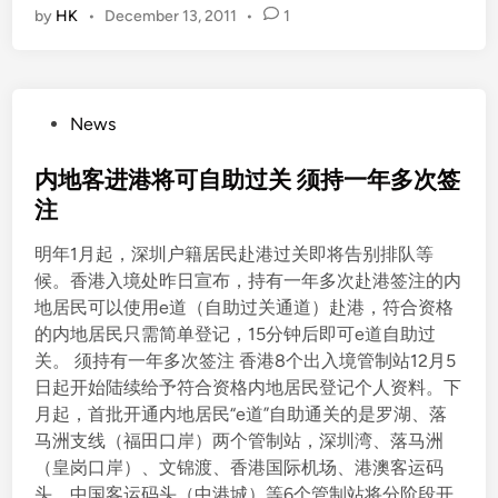
by
HK
•
December 13, 2011
•
1
P
News
o
s
内地客进港将可自助过关 须持一年多次签
t
注
e
明年1月起，深圳户籍居民赴港过关即将告别排队等
d
候。香港入境处昨日宣布，持有一年多次赴港签注的内
i
地居民可以使用e道（自助过关通道）赴港，符合资格
n
的内地居民只需简单登记，15分钟后即可e道自助过
关。 须持有一年多次签注 香港8个出入境管制站12月5
日起开始陆续给予符合资格内地居民登记个人资料。下
月起，首批开通内地居民“e道”自助通关的是罗湖、落
马洲支线（福田口岸）两个管制站，深圳湾、落马洲
（皇岗口岸）、文锦渡、香港国际机场、港澳客运码
头、中国客运码头（中港城）等6个管制站将分阶段开