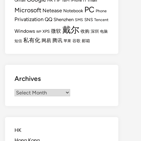
Gmail
HK
IBM
IT
iPhone
PC
Microsoft
Netease
Notebook
Phone
Privatization
QQ
Shenzhen
SNS
SMS
Tencent
戴尔
Windows
微软
收购
XPS
深圳
电脑
WP
私有化
腾讯
网易
谷歌
邮箱
短信
苹果
Archives
Archives
HK
Hong Kong