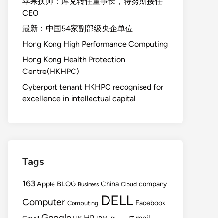
苹果换帅：库克转任董事长，特努斯接任
CEO
最新：中国54家副部级央企单位
Hong Kong High Performance Computing
Hong Kong Health Protection
Centre(HKHPC)
Cyberport tenant HKHPC recognised for
excellence in intellectual capital
Tags
163
BLOG
China
Apple
company
Cloud
Business
DELL
Computer
Facebook
Computing
Google
HP
mail