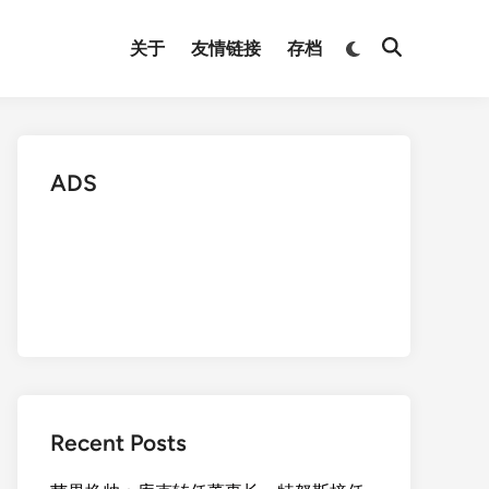
Switch
关于
友情链接
存档
Open
to
Search
dark
mode
ADS
Recent Posts