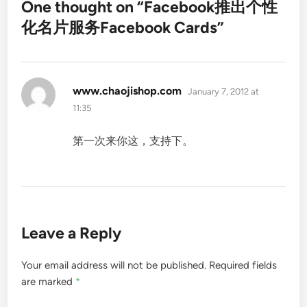
One thought on “
Facebook推出个性
化名片服务Facebook Cards
”
says:
www.chaojishop.com
January 7, 2012 at
11:35
第一次来你这，支持下。
Leave a Reply
Your email address will not be published.
Required fields
are marked
*