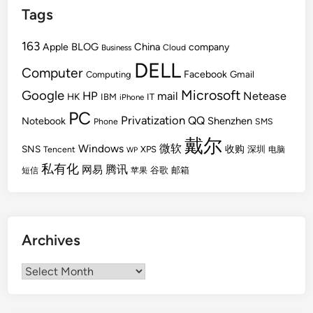
Tags
163
BLOG
China
Apple
company
Cloud
Business
DELL
Computer
Facebook
Gmail
Computing
Microsoft
Google
HP
mail
Netease
HK
IBM
IT
iPhone
PC
Privatization
QQ
Shenzhen
Notebook
Phone
SMS
戴尔
Windows
微软
SNS
收购
Tencent
XPS
深圳
电脑
WP
私有化
腾讯
网易
谷歌
邮箱
短信
苹果
Archives
Archives