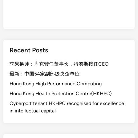
Recent Posts
苹果换帅：库克转任董事长，特努斯接任CEO
最新：中国54家副部级央企单位
Hong Kong High Performance Computing
Hong Kong Health Protection Centre(HKHPC)
Cyberport tenant HKHPC recognised for excellence
in intellectual capital