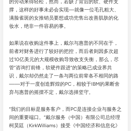
的劳动来得轻松，然而，若缺了背后的软、硬件支
撑，这样的好事未必会实现—就像一位毛孔粗大、
满脸雀斑的女推销员要想成功兜售出改善肌肤的化
妆水，绝非一件容易的事。
如果说在收购这件事上，戴尔与惠普的不同在于，
前者对财务进行了较好的把控，而后者则因多次超
过10亿美元的大规模收购导致收支失衡，那么，尽
管“咨询打前锋，软硬件跟进”的策略已成业界共
识，戴尔却仍然走了一条与两位前辈各不相同的路
——对于一度创造辉煌的PC，相较于IBM的果断舍
弃与惠普的摇摆不定，戴尔选择坚守。
“我们的目标是服务客户，而PC是连接企业与服务之
间的重要端口。”戴尔服务（中国）有限公司总经理
柯昊廷（KirkWilliams）接受《中国经济和信息化》