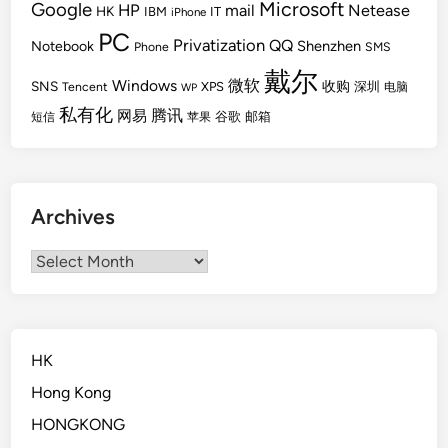
Microsoft
Google
HP
mail
Netease
HK
IBM
IT
iPhone
PC
Privatization
QQ
Shenzhen
Notebook
Phone
SMS
戴尔
Windows
微软
SNS
收购
Tencent
XPS
深圳
电脑
WP
私有化
腾讯
网易
谷歌
邮箱
短信
苹果
Archives
Archives
HK
Hong Kong
HONGKONG