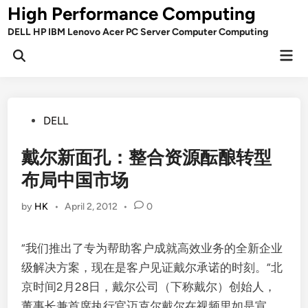
Skip
High Performance Computing
to
DELL HP IBM Lenovo Acer PC Server Computer Computing
content
Mai
Open
Men
Search
Posted
DELL
in
戴尔新面孔：整合资源酝酿转型
布局中国市场
by
HK
•
April 2, 2012
•
0
“我们推出了专为帮助客户成就高效业务的全新企业
级解决方案，现在是客户见证戴尔承诺的时刻。”北
京时间2月28日，戴尔公司（下称戴尔）创始人，
董事长兼首席执行官迈克尔戴尔在视频里如是宣