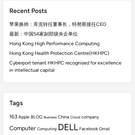
Recent Posts
苹果换帅：库克转任董事长，特努斯接任CEO
最新：中国54家副部级央企单位
Hong Kong High Performance Computing
Hong Kong Health Protection Centre(HKHPC)
Cyberport tenant HKHPC recognised for excellence
in intellectual capital
Tags
163
BLOG
China
Apple
company
Cloud
Business
DELL
Computer
Facebook
Gmail
Computing