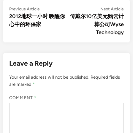
Post
Previous
Nex
Previous Article
Next Article
article:
artic
2012地球一小时 唤醒你
传戴尔10亿美元购云计
navigation
心中的环保家
算公司Wyse
Technology
Leave a Reply
Your email address will not be published.
Required fields
are marked
*
COMMENT
*