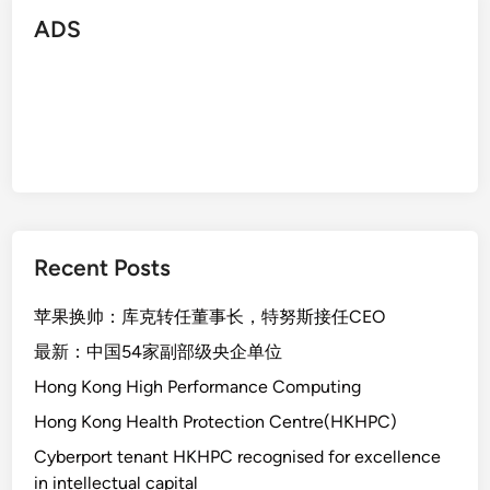
ADS
Recent Posts
苹果换帅：库克转任董事长，特努斯接任CEO
最新：中国54家副部级央企单位
Hong Kong High Performance Computing
Hong Kong Health Protection Centre(HKHPC)
Cyberport tenant HKHPC recognised for excellence
in intellectual capital