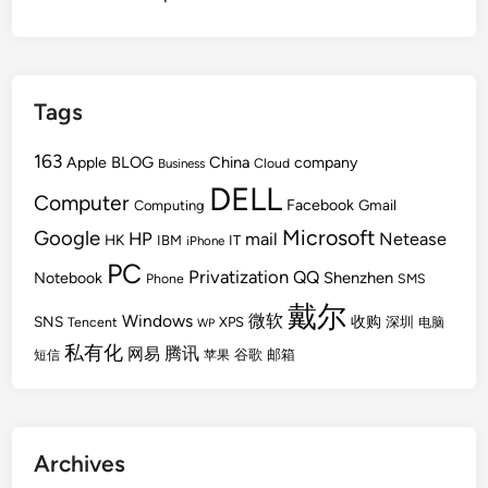
Tags
163
BLOG
China
Apple
company
Cloud
Business
DELL
Computer
Facebook
Gmail
Computing
Microsoft
Google
HP
mail
Netease
HK
IBM
IT
iPhone
PC
Privatization
QQ
Shenzhen
Notebook
Phone
SMS
戴尔
Windows
微软
SNS
收购
Tencent
XPS
深圳
电脑
WP
私有化
腾讯
网易
谷歌
邮箱
短信
苹果
Archives