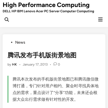
Skip
High Performance Computing
to
DELL HP IBM Lenovo Acer PC Server Computer Computing
content
Mai
Open
Men
Search
Posted
News
in
腾讯发布手机版街景地图
by
HK
•
January 17, 2013
•
0
腾讯本次发布的手机版街景地图已和腾讯微信微
博打通，专门针对用户相约、聚会时寻找具体地
点的需求，重点设计了“分享”功能，未来还会根
据大众出行需求做有针对性的开发。