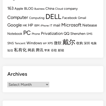
163
BLOG
China
Apple
company
Cloud
Business
DELL
Computer
Facebook
Gmail
Computing
Microsoft
Google
HP
mail
Netease
HK
IBM
IT
iPhone
PC
Privatization
QQ
Shenzhen
Notebook
Phone
SMS
戴尔
Windows
微软
SNS
收购
Tencent
XPS
深圳
电脑
WP
私有化
腾讯
网易
谷歌
邮箱
短信
苹果
Archives
Archives