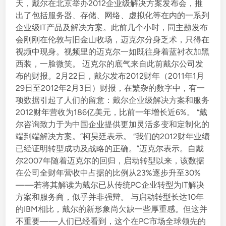
天，戴尔在北京举办2012企业级解决方案发布会，推
出了包括服务器、存储、网络、虚拟化等在内的一系列
企业级IT产品及解决方案。此前几个小时，同主题发布
会刚刚在伦敦与旧金山收场，迈克尔分身乏术，只得在
视频中现身。视频里的迈克尔一如既往身着蓝衬衣加黑
西装，一脸微笑。 迈克尔的底气来自此前戴尔公司发
布的财报。2月22日，戴尔发布2012财年（2011年1月
29日至2012年2月3日）财报，在繁杂的数字中，有一
项数据引起了人们的留意：戴尔企业级解决方案和服务
2012财年营收为186亿美元，比前一年增长近6%。 “戴
尔咨询致力于为中国企业提供更加灵活多变和定制化的
端到端解决方案。”柯昊廷表示。 “我们的2012财年业绩
已经证明转型成功及战略的正确。”迈克尔表示。自戴
尔2007年随着迈克尔的回归，启动转型以来，该数据
在公司全财年营收中占据的比例从23%逐步升至30%
——若将其解读为戴尔已从传统PC企业转型为IT解决
方案和服务商，似乎并非强辩。 与启动转型长达10年
的IBM相比，戴尔的新形象尚欠缺一些厚重感。但这并
不重要——人们已经看到，这个在PC市场全球领先的