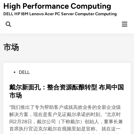
Skip
High Performance Computing
to
DELL HP IBM Lenovo Acer PC Server Computer Computing
content
Mai
Open
Men
Search
市场
P
DELL
o
s
戴尔新面孔：整合资源酝酿转型 布局中国
t
市场
e
“我们推出了专为帮助客户成就高效业务的全新企业级
d
解决方案，现在是客户见证戴尔承诺的时刻。”北京时
i
间2月28日，戴尔公司（下称戴尔）创始人，董事长兼
n
首席执行官迈克尔戴尔在视频里如是宣称。 就在这一