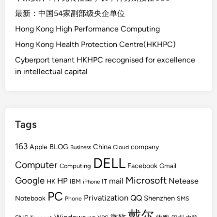
最新：中国54家副部级央企单位
Hong Kong High Performance Computing
Hong Kong Health Protection Centre(HKHPC)
Cyberport tenant HKHPC recognised for excellence
in intellectual capital
Tags
163
BLOG
China
Apple
company
Cloud
Business
DELL
Computer
Facebook
Gmail
Computing
Microsoft
Google
HP
mail
Netease
HK
IBM
IT
iPhone
PC
Privatization
QQ
Shenzhen
Notebook
Phone
SMS
戴尔