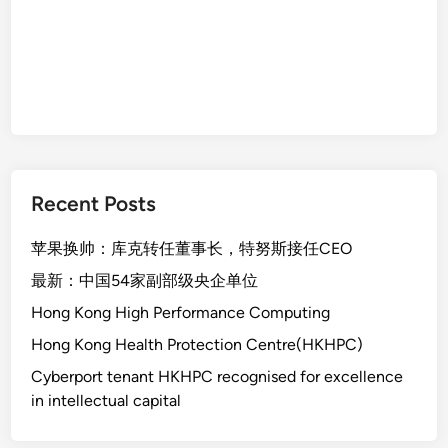
Recent Posts
苹果换帅：库克转任董事长，特努斯接任CEO
最新：中国54家副部级央企单位
Hong Kong High Performance Computing
Hong Kong Health Protection Centre(HKHPC)
Cyberport tenant HKHPC recognised for excellence
in intellectual capital