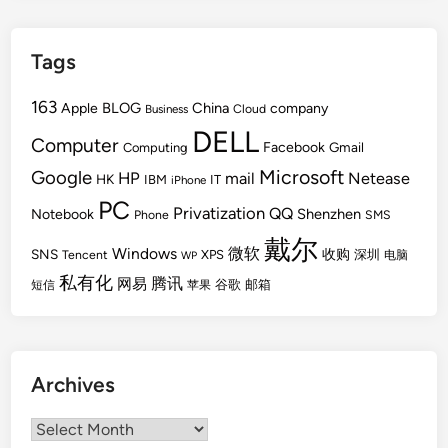
Tags
163
BLOG
China
Apple
company
Cloud
Business
DELL
Computer
Facebook
Gmail
Computing
Microsoft
Google
HP
mail
Netease
HK
IBM
IT
iPhone
PC
Privatization
QQ
Shenzhen
Notebook
Phone
SMS
戴尔
Windows
微软
SNS
收购
Tencent
XPS
深圳
电脑
WP
私有化
腾讯
网易
谷歌
邮箱
短信
苹果
Archives
Archives