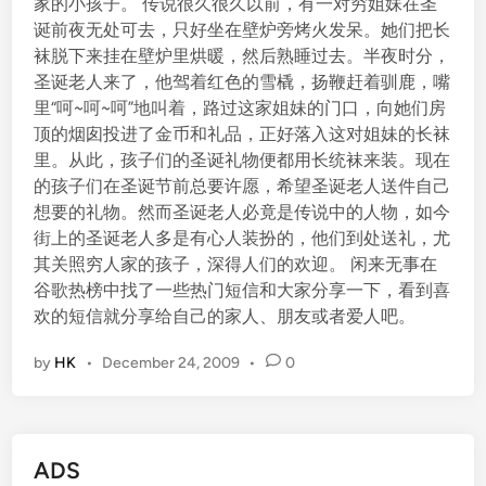
家的小孩子。 传说很久很久以前，有一对穷姐妹在圣
诞前夜无处可去，只好坐在壁炉旁烤火发呆。她们把长
袜脱下来挂在壁炉里烘暖，然后熟睡过去。半夜时分，
圣诞老人来了，他驾着红色的雪橇，扬鞭赶着驯鹿，嘴
里“呵~呵~呵”地叫着，路过这家姐妹的门口，向她们房
顶的烟囱投进了金币和礼品，正好落入这对姐妹的长袜
里。从此，孩子们的圣诞礼物便都用长统袜来装。现在
的孩子们在圣诞节前总要许愿，希望圣诞老人送件自己
想要的礼物。然而圣诞老人必竟是传说中的人物，如今
街上的圣诞老人多是有心人装扮的，他们到处送礼，尤
其关照穷人家的孩子，深得人们的欢迎。 闲来无事在
谷歌热榜中找了一些热门短信和大家分享一下，看到喜
欢的短信就分享给自己的家人、朋友或者爱人吧。
by
HK
•
December 24, 2009
•
0
ADS