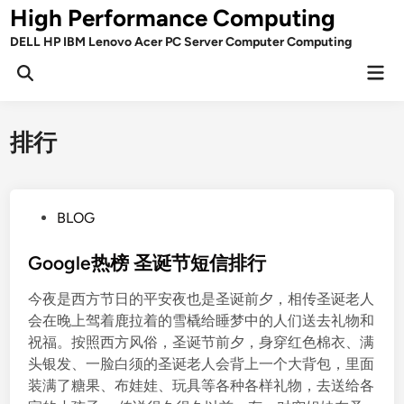
Skip
High Performance Computing
to
DELL HP IBM Lenovo Acer PC Server Computer Computing
content
Mai
Open
Men
Search
排行
P
BLOG
o
s
Google热榜 圣诞节短信排行
t
今夜是西方节日的平安夜也是圣诞前夕，相传圣诞老人
e
会在晚上驾着鹿拉着的雪橇给睡梦中的人们送去礼物和
d
祝福。按照西方风俗，圣诞节前夕，身穿红色棉衣、满
i
头银发、一脸白须的圣诞老人会背上一个大背包，里面
n
装满了糖果、布娃娃、玩具等各种各样礼物，去送给各