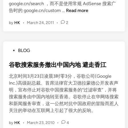
google.cn/search ，而不是使用常规 AdSense 搜索广
G
告时的 google.cn/custom …
Read more
o
by
HK
•
March 24, 2011
•
2
o
g
l
e
P
BLOG
A
o
d
s
谷歌搜索服务撤出中国内地 避走香江
S
t
e
北京时间3月23日凌晨3时零3分，谷歌公司(Google
e
n
Inc.)高级副总裁、首席法律官大卫德拉蒙德公开发表声
d
s
明，宣布停止对谷歌中国搜索服务的“过滤审查”，并将
i
e
搜索服务由中国内地转至香港。谷歌停止在华网络搜索
n
搜
和新闻服务审查，这一公然对抗中国政府的冒险而惹人
索
关注的举动在互联网上引起了很大的反响。
联
盟
by
HK
•
March 23, 2010
•
4
产