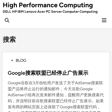
Skip
High Performance Computing
to
DELL HP IBM Lenovo Acer PC Server Computer Computing
content
Mai
Open
Men
Search
搜索
P
BLOG
o
s
Google搜索联盟已经停止广告展示
t
Google谷歌在3月份给用户发送了关于AdSense搜索联
e
盟产品将停止运行的通知邮件，今天谷歌Google
d
AdSense小组再次发来邮件通知，提醒用户更换搜索代
i
码，并说明目前谷歌搜索联盟已经停止广告展示。如果
n
发布商的网站页面上还保留了Google搜索联盟代码，