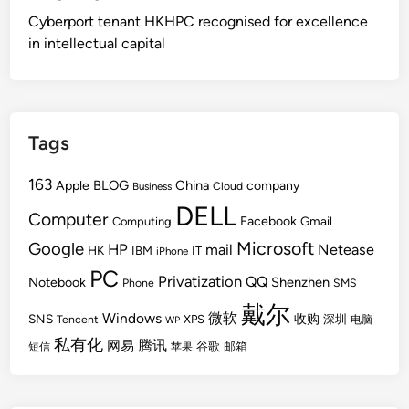
Cyberport tenant HKHPC recognised for excellence
in intellectual capital
Tags
163
BLOG
China
Apple
company
Cloud
Business
DELL
Computer
Facebook
Gmail
Computing
Microsoft
Google
HP
mail
Netease
HK
IBM
IT
iPhone
PC
Privatization
QQ
Shenzhen
Notebook
Phone
SMS
戴尔
Windows
微软
SNS
收购
Tencent
XPS
深圳
电脑
WP
私有化
腾讯
网易
谷歌
邮箱
短信
苹果