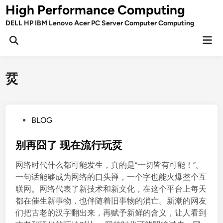
Skip
High Performance Computing
to
DELL HP IBM Lenovo Acer PC Server Computer Computing
content
Mai
Open
Men
Search
烎
P
BLOG
o
s
别再囧了 现在流行玩烎
t
网络时代什么都可能发生，真的是“一切皆有可能！”。
e
一句话能够成为网络的口头禅，一个字也能火爆整个互
d
联网。网络代表了新技术和新文化，在这个平台上每天
i
都在催生新事物，也伴随着旧事物的消亡。新潮的网友
n
们把古老的汉字翻出来，再赋予新鲜的含义，让人看到