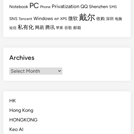
PC
Privatization
QQ
Shenzhen
Notebook
Phone
SMS
戴尔
Windows
微软
SNS
收购
Tencent
XPS
深圳
电脑
WP
私有化
腾讯
网易
谷歌
邮箱
短信
苹果
Archives
Archives
HK
Hong Kong
HONGKONG
Keo AI