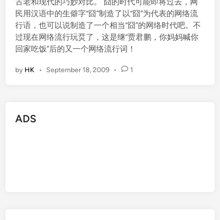
古老和现代的巧妙对比。 囧的时代可能即将过去，网
民用汉语中的生僻字“囧”制造了以“囧”为代表的网络流
行语，也可以说制造了一个相当“囧”的网络时代吧。不
过现在网络流行玩烎了，这是继“贾君鹏，你妈妈喊你
回家吃饭”后的又一个网络流行词！
by
HK
•
September 18, 2009
•
1
ADS