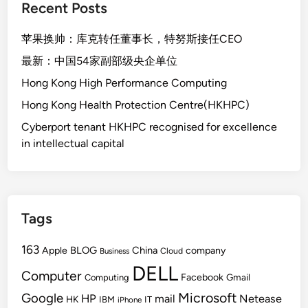
Recent Posts
苹果换帅：库克转任董事长，特努斯接任CEO
最新：中国54家副部级央企单位
Hong Kong High Performance Computing
Hong Kong Health Protection Centre(HKHPC)
Cyberport tenant HKHPC recognised for excellence
in intellectual capital
Tags
163
BLOG
China
Apple
company
Cloud
Business
DELL
Computer
Facebook
Gmail
Computing
Microsoft
Google
HP
mail
Netease
HK
IBM
IT
iPhone