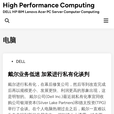
Skip
High Performance Computing
to
DELL HP IBM Lenovo Acer PC Server Computer Computing
content
Mai
Open
Men
Search
电脑
P
DELL
o
s
戴尔业务低迷 加紧进行私有化谈判
t
戴尔进行私有化，在幕后修复公司，然后等到改造完成
e
后再以规模更小、发展更快、利润更高的形象出现，这
d
是明智的。 戴尔公司(Dell Inc.)最近就私有化事宜同收
i
购公司银湖资本(Silver Lake Partners)和德太投资(TPG)
n
举行了会谈。在个人电脑热潮过去之后，戴尔一直难以