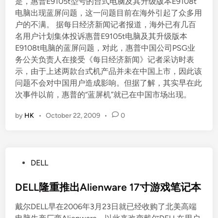
是，惠普E9105t型号的台式电脑及其升级版本E9108t
电脑出现蓝屏问题，这一问题目前在海外引起了众多用
户的不满。 据每日经济新闻记者报道，海外已有几百
名用户计划集体投诉惠普E9105t电脑及其升级版本
E9108t电脑的蓝屏问题，对此，惠普中国公司PSG业
务公关负责人在接受《每日经济新闻》记者采访时表
示，由于上述两款台式机产品并未在中国上市，因此该
问题不会对中国用户造成影响。但据了解，其实早在此
次事件以前，惠普的“蓝屏机”就已在中国市场出现。
by
HK
•
October 22, 2009
•
0
P
DELL
o
s
DELL隆重推出Alienware 17寸游戏笔记本
t
戴尔DELL早在2006年3月23日就已经收购了北美高端
e