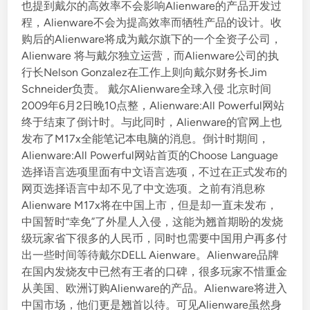
也提到戴尔的高效率不会影响Alienware的产品开发过
程，Alienware不会为提高效率而牺牲产品的设计。收
购后的Alienware将成为戴尔旗下的一个全资子公司，
Alienware 将与戴尔独立运营，而Alienware公司的执
行长Nelson Gonzalez在工作上则向戴尔财务长Jim
Schneider负责。 戴尔Alienware全球入侵 北京时间
2009年6月2日晚10点整，Alienware:All Powerful网站
终于结束了倒计时。与此同时，Alienware的官网上也
发布了M17x全能笔记本电脑的消息。倒计时期间，
Alienware:All Powerful网站首页的Choose Language
选择语言选项里面有中文语言选项，不过在正式发布的
网页选择语言中却不见了中文选项。之前有消息称
Alienware M17x将在中国上市，但是却一直未发布，
中国暂时“幸免”了外星人入侵，这能为翘首期盼的发烧
级玩家省下很多的人民币，同时也需要中国用户再多付
出一些时间等待戴尔DELL Aienware。Alienware品牌
在国内发烧友中已然有王者的口碑，很多玩家不惜重金
从美国、欧洲订购Alienware的产品。Alienware将进入
中国市场，他们更是翘首以待。可见Alienware虽然身