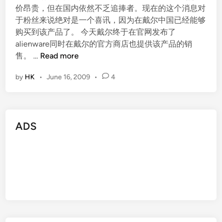
价昂贵，但在国内依然不乏追捧者。现在的这个消息对
于粉丝来说绝对是一个喜讯，因为在戴尔中国已经能够
购买到该产品了。 今天戴尔终于在官网发布了
alienware同时在戴尔的官方商店也提供该产品的销
D
售。 …
Read more
E
by
HK
•
June 16, 2009
•
4
L
L
隆
重
ADS
推
出
A
l
i
e
n
w
a