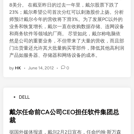
8美分。 在截至昨日的过去一年里，戴尔股票下跌了
23%；戴尔希望公司首次分红可以刺激股价上扬。分析
师预计戴尔今年的营收将下滑3%。为了发展PC以外的
业务和恢复增长，戴尔一直在收购数据存储、连网设备
和商务软件等领域的厂商。 尽管如此，戴尔称电脑依
然是公司的重要业务，不但带来了大量的营收，而且部
门出货量还允许其大批量购买零部件，降低其他高利润
产品如服务器、存储器和网络设备的成本。
by
HK
•
June 14, 2012
•
0
P
DELL
o
s
戴尔任命前CA公司CEO担任软件集团总
t
裁
e
据国外媒体报道，戴尔2月2日宣布，任命约翰·斯万森
d