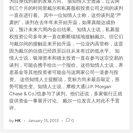
为自身找到新的发展方向。 据知情人士透露，过去两
到三个月的时间里戴尔和私募股权投资公司之间的谈判
一直在进行着。 其中一位知情人士称，这些谈判是“严
肃的”，谈判在去年年末开始升温，如果真能达成协
议，预计未来六周内会出结果。 知情人士说，私募股
权投资公司多年来一直在断断续续地接触戴尔。但它们
与戴尔间的接触近来开始升温，一位业内高管称，这是
因为戴尔的估值已经跌至以往从未有过的低水平。 知
情人士说，银湖资本和德太投资一直在参与这宗交易的
谈判，可能会携手给出一个报价。这些知情人士说，养
老基金等其他投资者可能会与这两家公司一道参与投
资。 这些知情人士提醒说，竞标方尚未最后敲定，形
势可能生变。知情人士说，摩根大通(J.P. Morgan
Chase & Co.)也参与了谈判。他们还说，多家银行正就
提供资金一事展开讨论。 戴尔一位发言人对此不予置
评。
by
HK
•
January 15, 2013
•
0