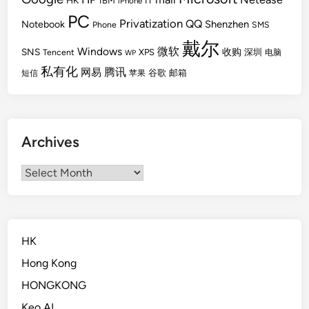
HK
IBM
IT
iPhone
PC
Privatization
QQ
Shenzhen
Notebook
Phone
SMS
戴尔
Windows
微软
SNS
收购
Tencent
XPS
深圳
电脑
WP
私有化
腾讯
网易
谷歌
邮箱
短信
苹果
Archives
Archives
HK
Hong Kong
HONGKONG
Keo AI