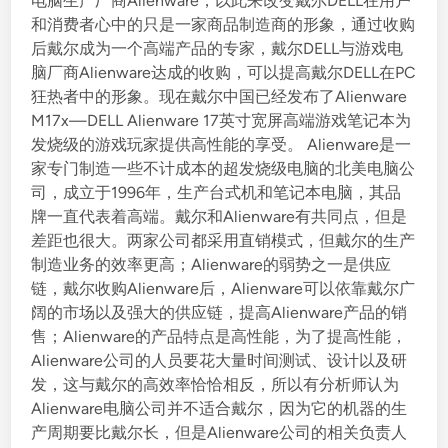
电脑生产厂商Alienware，以此来改变戴尔DELL在用户
d
和消费者心中的只是一家商品制造商的形象，通过收购
i
后戴尔成为一个高端产品的专家，戴尔DELL与游戏电
n
脑厂商Alienware达成的收购，可以提高戴尔DELL在PC
狂热者中的形象。现在戴尔中国已经发布了Alienware
M17x—DELL Alienware 17英寸宽屏高端游戏笔记本为
发烧级的游戏玩家提供高性能的享受。 Alienware是一
家专门制造一些不计成本的超发烧级电脑的北美电脑公
司，成立于1996年，生产台式机和笔记本电脑，其品
牌一直代表着高端。戴尔和Alienware有共同点，但是
差距也很大。两家公司都采用直销模式，但戴尔的生产
制造业务的效率更高；Alienware的弱势之一是供应
链，戴尔收购Alienware后，Alienware可以依靠戴尔广
阔的市场以及强大的供应链，提高Alienware产品的销
售；Alienware的产品特点是高性能，为了提高性能，
Alienware公司的人员要花大量时间测试、设计以及研
发，这与戴尔的高效率恰恰相反，所以有分析师认为
Alienware电脑公司并不适合戴尔，因为它的机器的生
产周期要比戴尔长，但是Alienware公司的相关负责人