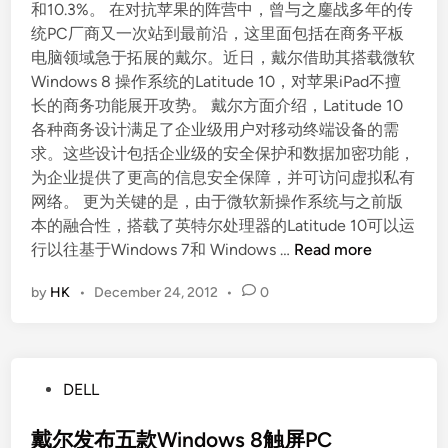
和10.3%。 在对抗苹果的阵营中，曾与之鏖战多年的传
统PC厂商又一次站到最前沿，这里面包括在商务平板
电脑领域急于拓展的戴尔。近日，戴尔借助其搭载微软
Windows 8 操作系统的Latitude 10，对苹果iPad不擅
长的商务功能展开攻势。 戴尔方面介绍，Latitude 10
各种商务设计满足了企业级用户对移动终端设备的需
求。这些设计包括企业级的安全保护和数据加密功能，
为企业提供了更高的信息安全保障，并可访问虚拟私有
网络。 更为关键的是，由于微软新操作系统与之前版
本的融合性，搭载了英特尔处理器的Latitude 10可以运
戴
行以往基于Windows 7和 Windows …
Read more
尔
by
HK
•
December 24, 2012
•
0
借
道
商
务
P
DELL
平
o
板
s
戴尔发布五款Windows 8触屏PC
电