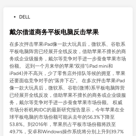
P
DELL
o
s
戴尔借道商务平板电脑反击苹果
t
在多次抨击苹果iPad像一款大玩具后，微软系、谷歌系
e
平板电脑阵营已经展开全线反攻，借助苹果不擅长的商
d
务或企业级服务，戴尔等竞争对手进一步蚕食苹果市场
i
份额。 迟到一个月来华的苹果“双排”(iPad mini和
n
iPad4)并不高兴，少了零售店外排队等候的拥趸，苹果
还要面临竞争对手的“落井下石”。 在多次抨击苹果iPad
像一款大玩具后，微软系、谷歌(微博)系平板电脑阵营
已经展开全线反攻，借助苹果不擅长的商务或企业级服
务，戴尔等竞争对手进一步蚕食苹果市场份额。 权威
市场分析机构IDC的最新研究报告显示，今年苹果在全
球平板电脑的市场份额可能从去年的56.3%下降至
53.8%。到2016年，苹果所占平板市场份额将跌至
49.7%，安卓和Windows操作系统将分别上升到39.7%