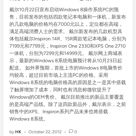
t
脑
戴尔10月22日宣布启动Windows 8操作系统PC的预
e
反
售，目前发布的包括四款笔记本电脑和一体机，新发布
d
击
的几款电脑的价格均在7000元以上，定位都在高端，
i
苹
满足高端消费人士的需求。 戴尔新发布的几款机型具
n
果
体包括戴尔Inspiron 14R、15R两款笔记本电脑，分别为
7199元和7799元，Inspiron One 2330和XPS One 2710
一体机，分别为7299元和14999元。 戴尔网上商城表
示，最新的Windows 8系统电脑预计将从10月23日起
配送。 如外界预期，首批上市的Windows 8电脑售价
均较高，超过目前市场上主流PC的价格。采用
Windows 8系统的电脑价格高的原因是之一是其中搭载
了触屏增加了成本，同时也有消息称微软提升了
Windows的OEM售价。 戴尔目前推出的新品主要覆盖
的是高端产品线。除了这四款新品外，戴尔表示，之前
销售中的XPS、Inspiron系列产品未来也将搭载
Windows 8系统。
by
HK
•
October 22, 2012
•
0