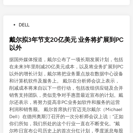
P
DELL
o
s
戴尔拟3年节支20亿美元 业务将扩展到PC
t
以外
e
据国外媒体报道，戴尔公布了一项长期发展计划，包括
d
在未来3年里削减20亿美元成本，以及将业务扩展到PC
i
以外的增长计划，戴尔将把业务重点放在数据中心设备
n
和计算机软件及服务上。 戴尔在分析师会议上表示，
削减成本将来自以下一些行动，包括改组供应链及合并
销售支持团队，类似竞争对手惠普最近宣布的计划。戴
尔还表示，将努力提高非PC业务如软件和服务的运营
利润和销售额。 戴尔首席执行官迈克尔戴尔（Michael
Dell）在德州奥斯汀召开的一次分析师会议上说：“正如
你们所知，我们所处的这个行业一直在不断变化。”戴
尔昨日宣布公司历史上的首次分红计划，季度派息每股