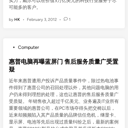
实力，戴尔可以在价值3万亿美元的科技行业服务于尽
可能多的客户。
by
HK
•
February 3, 2012
•
1
P
Computer
o
s
惠普电脑再曝蓝屏门 售后服务质量广受置
t
疑
e
近年来惠普遭用户投诉产品质量事件中，除过热电池事
d
件得到了惠普公司的召回处理以外，其他问题电脑的用
i
户仍未得到理想的处理，这也让惠普的售后服务质量广
n
受质疑。 年销售收入超过千亿美元、业务遍及IT业所有
重要领域的惠普公司，在PC市场夺得头把交椅以后，
近来却频频陷入其产品质量的品牌信任危机，继显卡、
显示屏、电池等先后出现过质量纠纷之后，最新的案例