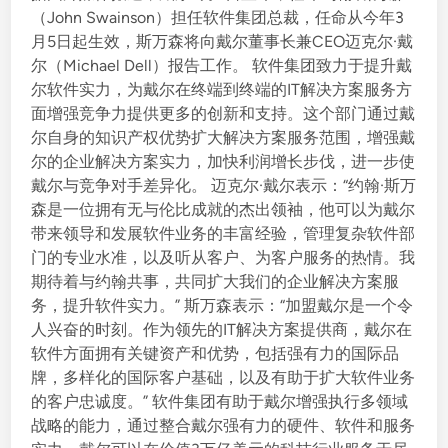
（John Swainson）担任软件集团总裁，任命从今年3
i
月5日起生效，斯万森将向戴尔董事长兼CEO迈克尔·戴
n
尔（Michael Dell）报告工作。 软件集团致力于提升戴
尔软件实力，为戴尔在终端到终端的IT解决方案服务方
面增强竞争力提供更多的创新和支持。这个部门通过戴
尔自身的知识产权优势扩大解决方案服务范围，增强戴
尔的企业解决方案实力，加快利润增长步伐，进一步使
戴尔与竞争对手差异化。 迈克尔·戴尔表示：“约翰·斯万
森是一位拥有无与伦比成就的杰出领袖，他可以为戴尔
带来领导和发展软件业务的丰富经验，管理复杂软件部
门的专业水准，以及听从客户、为客户服务的热情。我
期待着与约翰共事，共同扩大我们的企业解决方案服
务，提升软件实力。” 斯万森表示：“加盟戴尔是一个令
人兴奋的时刻。作为领先的IT解决方案提供商，戴尔在
软件方面拥有关键资产和优势，包括强有力的国际品
牌，多样化的国际客户基础，以及有助于扩大软件业务
的客户忠诚度。” 软件集团有助于戴尔增强执行多领域
战略的能力，通过整合戴尔强有力的硬件、软件和服务