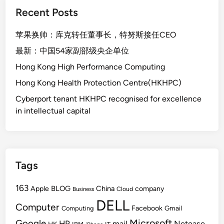
Recent Posts
r
e
苹果换帅：库克转任董事长，特努斯接任CEO
1
7
最新：中国54家副部级央企单位
寸
Hong Kong High Performance Computing
游
Hong Kong Health Protection Centre(HKHPC)
戏
笔
Cyberport tenant HKHPC recognised for excellence
记
in intellectual capital
本
Tags
163
BLOG
China
Apple
company
Cloud
Business
DELL
Computer
Facebook
Gmail
Computing
Microsoft
Google
HP
mail
Netease