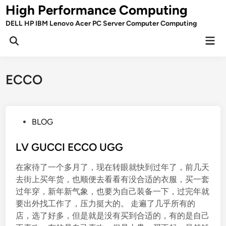
Skip
High Performance Computing
to
DELL HP IBM Lenovo Acer PC Server Computer Computing
content
Mai
Open
Men
Search
ECCO
P
BLOG
o
s
LV GUCCI ECCO UGG
t
在家待了一个多月了，现在转眼就快到过年了，前几天
e
去街上买年货，也顺便去看看有没合适的衣服，买一套
d
过年穿，新年新气象，也要为自己装备一下，过完年就
i
要出外找工作了，压力挺大的。 走遍了几乎所有的
n
店，选了好多，但是就是没有买到合适的，有的是自己