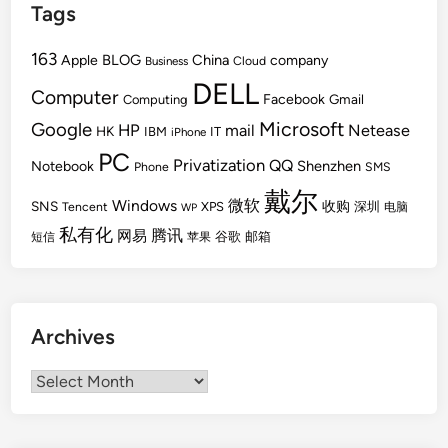
Tags
163
BLOG
China
Apple
company
Cloud
Business
DELL
Computer
Facebook
Gmail
Computing
Microsoft
Google
HP
mail
Netease
HK
IBM
IT
iPhone
PC
Privatization
QQ
Shenzhen
Notebook
Phone
SMS
戴尔
Windows
微软
SNS
收购
Tencent
XPS
深圳
电脑
WP
私有化
腾讯
网易
谷歌
邮箱
短信
苹果
Archives
Archives