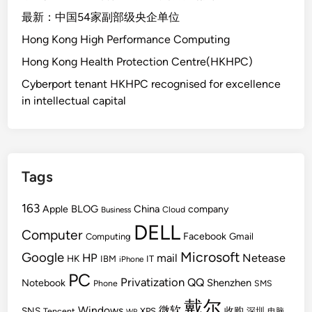
最新：中国54家副部级央企单位
Hong Kong High Performance Computing
Hong Kong Health Protection Centre(HKHPC)
Cyberport tenant HKHPC recognised for excellence
in intellectual capital
Tags
163
BLOG
China
Apple
company
Cloud
Business
DELL
Computer
Facebook
Gmail
Computing
Microsoft
Google
HP
mail
Netease
HK
IBM
IT
iPhone
PC
Privatization
QQ
Shenzhen
Notebook
Phone
SMS
戴尔
Windows
微软
SNS
收购
Tencent
XPS
深圳
电脑
WP