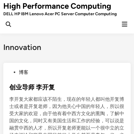
Skip
High Performance Computing
to
DELL HP IBM Lenovo Acer PC Server Computer Computing
content
Mai
Open
Men
Search
Innovation
P
博客
o
s
创业导师 李开复
t
李开复大家都应该不陌生，现在的年轻人都叫他开复博
e
士或者是开复老师，因为他关心中国的年轻人，所以很
d
受大家的欢迎，由于他有着中西方文化的熏陶，了解中
i
国的文化，同时又有美国生活和工作的经验，可以说是
n
融贯中西的人才，所以开复老师更能以一个很中立的立