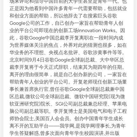
场来评论和指导中国目前的大学生甚至是青年一代。也
正是因为他看到中国许多青年一代需要帮助，包括就业
和创业方面的帮助，所以他辞去了在搜索巨头谷歌
Google公司的工作，自己创办一家旨在帮助青年人创
业的平台公司即现在的创新工场Innovation Works。因
此，谷歌Google中国总裁李开复离职在一段时间内成
为世界媒体关注的焦点，外界对此的猜测也很多，如在
华业务的不理想、央视点名批评、谷歌涉黄事件等等。
北京时间9月4日谷歌Google全球副总裁、大中华区总
裁李开复将于今天正式辞职，结束其为期四年的任期。
离开的理由很简单，就是自己创办新的公司，一家旨在
帮助青年人创业的平台公司。开复老师现任创新工场董
事长兼首席执行官,曾任谷歌Google全球副总裁兼中国
区总裁,微软公司全球副总裁、微软中国研究院(现为微
软亚洲研究院)院长、SGI公司副总裁兼总经理、苹果电
脑公司副总裁等职。李开复博士是美国电气和电子工程
师协会院士,美国百人会会员。创办中国青年学生成长
离不开的互助平台——我学网,是我学网理事长,为青年
学生答疑解惑,曾多次面向青年学生校园演讲,并出版